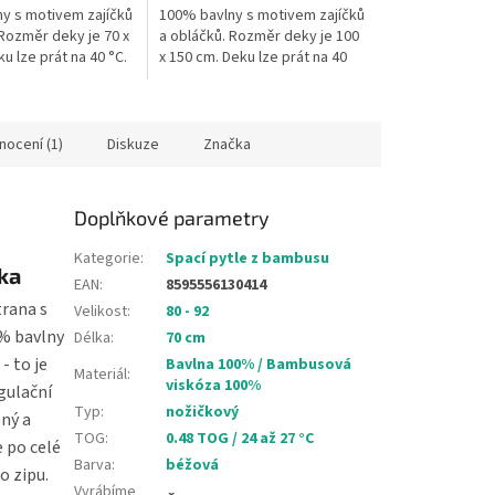
y s motivem zajíčků
100% bavlny s motivem zajíčků
 Rozměr deky je 70 x
a obláčků. Rozměr deky je 100
u lze prát na 40 °C.
x 150 cm. Deku lze prát na 40
ba.
°C. Česká výroba.
nocení (1)
Diskuze
Značka
Doplňkové parametry
Kategorie
:
Spací pytle z bambusu
ka
EAN
:
8595556130414
trana s
Velikost
:
80 - 92
0% bavlny
Délka
:
70 cm
- to je
Bavlna 100% / Bambusová
Materiál
:
viskóza 100%
gulační
Typ
:
nožičkový
ený a
TOG
:
0.48 TOG / 24 až 27 °C
e po celé
Barva
:
béžová
o zipu.
Vyrábíme