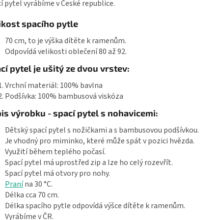
í pytel vyrábíme v České republice.
ikost spacího pytle
70 cm, to je výška dítěte k ramenům.
Odpovídá velikosti oblečení 80 až 92.
cí pytel je ušitý ze dvou vrstev:
Vrchní materiál: 100% bavlna
Podšívka: 100% bambusová viskóza
is výrobku - spací pytel s nohavicemi:
Dětský spací pytel s nožičkami a s bambusovou podšívkou.
Je vhodný pro miminko, které může spát v pozici hvězda.
Využití během teplého počasí.
Spací pytel má uprostřed zip a lze ho celý rozevřít.
Spací pytel má otvory pro nohy.
Praní
na 30 °C.
Délka cca 70 cm.
Délka spacího pytle odpovídá výšce dítěte k ramenům.
Vyrábíme v ČR.