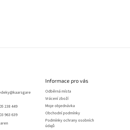
Informace pro vás
Odběrná místa
edeky
@
kaarsgare
Vrácení zboží
Moje objednávka
05 238 449
Obchodní podmínky
03 963 639
Podmínky ochrany osobních
garen
údajů