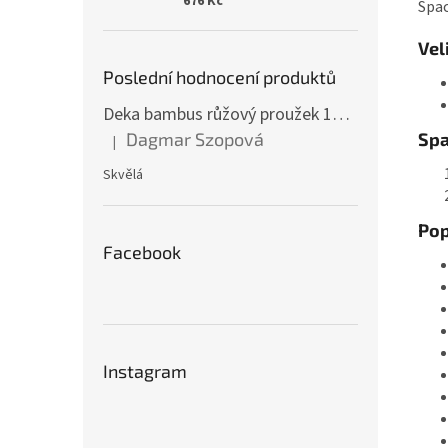
676 Kč
Spac
Vel
Poslední hodnocení produktů
Deka bambus růžový proužek 160 x 200 cm
Spa
Dagmar Szopová
|
Hodnocení produktu je 5 z 5 hvězdiček.
Skvělá
Pop
Facebook
Instagram