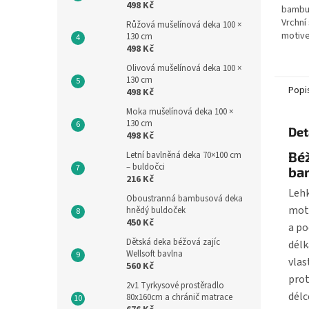
498 Kč
bambus
Vrchní 
Růžová mušelínová deka 100 ×
motive
130 cm
498 Kč
podšív
viskóz
Olivová mušelínová deka 100 ×
100 cm.
130 cm
Popi
498 Kč
Moka mušelínová deka 100 ×
130 cm
Det
498 Kč
Bé
Letní bavlněná deka 70×100 cm
– buldočci
bam
216 Kč
Lehk
Oboustranná bambusová deka
moti
hnědý buldoček
450 Kč
a po
Dětská deka béžová zajíc
délk
Wellsoft bavlna
vlas
560 Kč
prot
2v1 Tyrkysové prostěradlo
délc
80x160cm a chránič matrace