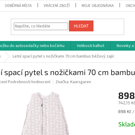
ODBĚRNÁ MÍSTA
VRÁCENÍ ZBOŽÍ
MOJE OBJEDNÁVKA
OBCH
HLEDAT
vložku do autosedačky nebo kočárku
Velikosti kalhot
Novinky a
u
Letní spací pytel s nožičkami 70 cm bambus béžový zajíc
í spací pytel s nožičkami 70 cm bambu
né
cení
Podrobnosti hodnocení
Značka:
Kaarsgaren
ní
898
u
742,15 K
Měrná
898 Kč / 
cena:
ek.
Skla