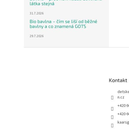
látka stejná
31.7.2026
Bio bavlna – čím se liší od běžné
bavlny a co znamená GOTS
29.7.2026
Z
á
p
a
t
Kontakt
í
detsk
n.cz
+420 6
+420 6
kaars