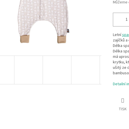
Můžeme d
Letní
spac
zajíčků a
Délka spa
Délka spa
má uprost
krytku, k
ušitý ze 
bambusov
Detailní 
TISK