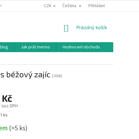
CZK
Čeština
ODNÍ PODMÍNKY
PODMÍNKY OCHRANY OSOBNÍCH ÚDAJŮ
Přihlášení
JAK NAKU
NÁKUPNÍ
Prázdný košík
KOŠÍK
 blog
Jak prát merino
Hodnocení obchodu
s béžový zajíc
13041
 Kč
č bez DPH
1 ks
dem
(>5 ks)