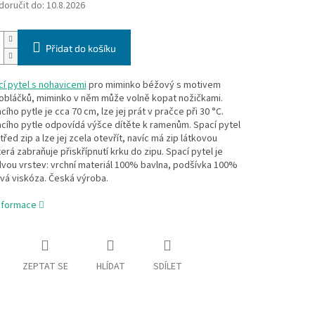
oručit do:
10.8.2026
Přidat do košíku
í pytel s nohavicemi
pro miminko béžový s motivem
 obláčků, miminko v něm může volně kopat nožičkami.
cího pytle je cca 70 cm, lze jej prát v pračce při 30 °C.
cího pytle odpovídá výšce dítěte k ramenům. Spací pytel
řed zip a lze jej zcela otevřít, navíc má zip látkovou
terá zabraňuje přiskřípnutí krku do zipu. Spací pytel je
dvou vrstev: vrchní materiál 100% bavlna, podšívka 100%
á viskóza. Česká výroba.
informace
ZEPTAT SE
HLÍDAT
SDÍLET