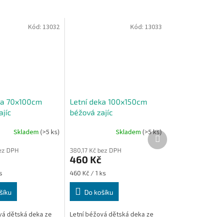
Kód:
13032
Kód:
13033
ka 70x100cm
Letní deka 100x150cm
ajíc
béžová zajíc
Skladem
(>5 ks)
Skladem
(>5 ks)
Další
produkt
bez DPH
380,17 Kč bez DPH
460 Kč
Měrná
s
460 Kč / 1 ks
cena:
šíku
Do košíku
vá dětská deka ze
Letní béžová dětská deka ze