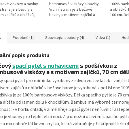
ové viskózy a bavlny.
bambusové viskózy a bavlny.
100% bavln
strana je z bavlny s
Vrchní strana je z béžové
a obláčků.
m zajíčků a obláčků,
bavlny s motivem zajíčků a
100 cm. Dek
ka je z bambusové
obláčků, podšívka je z
Česká výro
y. Velikost deky je 70 x
bambusové viskózy. Velikost
 Praní na 40...
deky je 100 x 150 cm....
s
Podobné (1)
Související soubory (4)
Videa (1)
Hod
ailní popis produktu
žový
spací pytel s nohavicemi
s podšívkou z
busové viskózy a s motivem zajíčků, 70 cm dél
ý spací pytel pro miminko vyrobený ze dvou vrstev látek - vnější s
vem zajíčků a obláčků v béžové barvě je vyrobená z potištěné 10
dšívka je ze 100% bambusové viskózy. Délka spacího pytle je 70 cm 
a dítěte od ramen dolu k chodidlům. Bambus má výborné termore
tnosti - v horku chladí, v zimě hřeje. Spací pytel není uvnitř zatepl
o je vhodný pro teplé letní noci. Zip umožní otevření spacího pytl
e a má nahoře látkovou krytku, která zabraňuje přiskřípnutí krku d