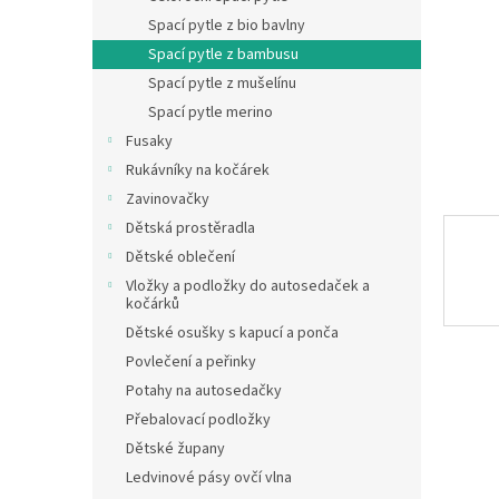
n
Spací pytle z bio bavlny
e
Spací pytle z bambusu
l
Spací pytle z mušelínu
Spací pytle merino
Fusaky
Rukávníky na kočárek
Zavinovačky
Dětská prostěradla
Dětské oblečení
Vložky a podložky do autosedaček a
kočárků
Dětské osušky s kapucí a ponča
Povlečení a peřinky
Potahy na autosedačky
Přebalovací podložky
Dětské župany
Ledvinové pásy ovčí vlna