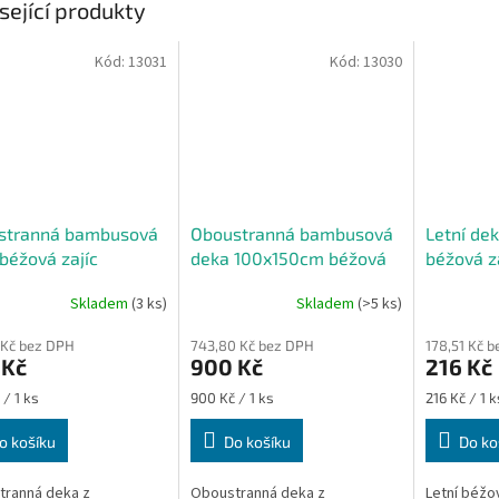
sející produkty
Kód:
13031
Kód:
13030
stranná bambusová
Oboustranná bambusová
Letní de
béžová zajíc
deka 100x150cm béžová
béžová z
zajíc
Skladem
(3 ks)
Skladem
(>5 ks)
 Kč bez DPH
743,80 Kč bez DPH
178,51 Kč 
 Kč
900 Kč
216 Kč
Měrná
Měrná
 / 1 ks
900 Kč / 1 ks
216 Kč / 1 k
cena:
cena:
o košíku
Do košíku
Do ko
tranná deka z
Oboustranná deka z
Letní béžo