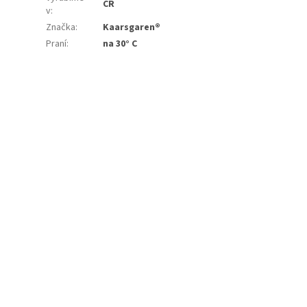
ČR
v
:
Značka
:
Kaarsgaren®
Praní
:
na 30° C