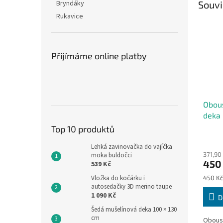
Bryndáky
Souvi
Rukavice
Přijímáme online platby
Obou
deka 
Top 10 produktů
Lehká zavinovačka do vajíčka
371,90
moka buldočci
450
539 Kč
Měrná
Vložka do kočárku i
450 Kč
cena:
autosedačky 3D merino taupe
1 090 Kč
D
Šedá mušelínová deka 100 × 130
cm
Obous