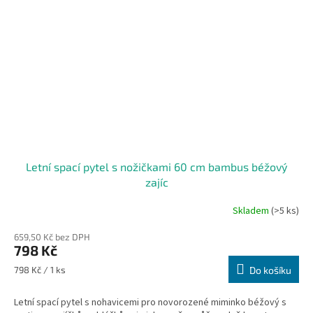
Letní spací pytel s nožičkami 60 cm bambus béžový
zajíc
Skladem
(>5 ks)
659,50 Kč bez DPH
798 Kč
Měrná
798 Kč / 1 ks
Do košíku
cena:
Letní spací pytel s nohavicemi pro novorozené miminko béžový s