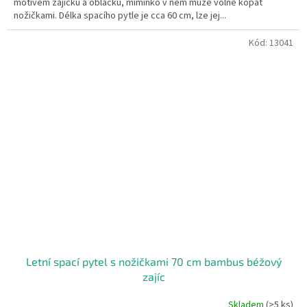
motivem zajíčků a obláčků, miminko v něm může volně kopat
nožičkami. Délka spacího pytle je cca 60 cm, lze jej...
Kód:
13041
Letní spací pytel s nožičkami 70 cm bambus béžový
zajíc
Skladem
(>5 ks)
Průměrné