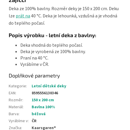
Deka ze 100% bavlny. Rozměr deky je 150 x 200 cm. Deku
lze
prát na
40 °C. Deka je lehounká, vzdušná a je vhodná
do teplého počasí.
Popis výrobku - letní deka z bavlny:
Deka vhodná do teplého počasí.
Deka je vyrobená ze 100% bavlny.
Praní na 40 °C.
Vyrábíme v ČR.
Doplňkové parametry
Kategorie
:
Letní dětské deky
EAN
:
8595556130346
Rozměr
:
150 x 200 cm
Materiál
:
Bavlna 100%
Barva
:
béžová
Vyrábíme v
:
ČR
Značka
:
Kaarsgaren®