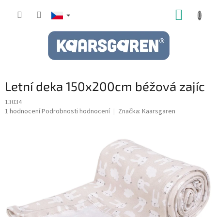
Přejít
NÁKUP
na
obsah
KOŠÍK
Letní deka 150x200cm béžová zajíc
13034
Průměrné
1 hodnocení
Podrobnosti hodnocení
Značka:
Kaarsgaren
hodnocení
produktu
je
5,0
z
5
hvězdiček.