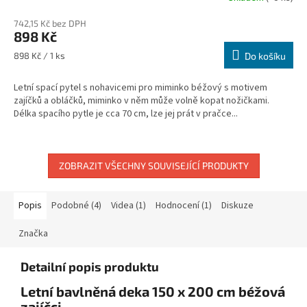
hodnocení
742,15 Kč bez DPH
produktu
898 Kč
je
5,0
Měrná
898 Kč / 1 ks
Do košíku
z
cena:
5
Letní spací pytel s nohavicemi pro miminko béžový s motivem
hvězdiček.
zajíčků a obláčků, miminko v něm může volně kopat nožičkami.
Délka spacího pytle je cca 70 cm, lze jej prát v pračce...
ZOBRAZIT VŠECHNY SOUVISEJÍCÍ PRODUKTY
Popis
Podobné (4)
Videa (1)
Hodnocení (1)
Diskuze
Značka
Detailní popis produktu
Letní bavlněná deka 150 x 200 cm béžová
zajíčci