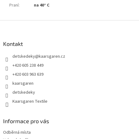
Praní
:
na 40° C
Z
á
p
a
Kontakt
t
detskedeky
@
kaarsgaren.cz
í
+420 605 238 449
+420 603 963 639
kaarsgaren
detskedeky
Kaarsgaren Textile
Informace pro vás
Odběrná místa