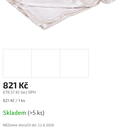
821 Kč
678,51 Kč bez DPH
Měrná
821 Kč / 1 ks
cena:
Skladem
(>5 ks)
Můžeme doručit do:
11.8.2026