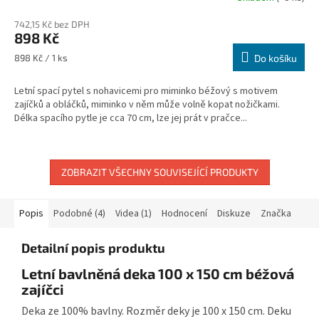
hodnocení
742,15 Kč bez DPH
produktu
898 Kč
je
5,0
Měrná
898 Kč / 1 ks
Do košíku
z
cena:
5
Letní spací pytel s nohavicemi pro miminko béžový s motivem
hvězdiček.
zajíčků a obláčků, miminko v něm může volně kopat nožičkami.
Délka spacího pytle je cca 70 cm, lze jej prát v pračce...
ZOBRAZIT VŠECHNY SOUVISEJÍCÍ PRODUKTY
Popis
Podobné (4)
Videa (1)
Hodnocení
Diskuze
Značka
Detailní popis produktu
Letní bavlněná deka 100 x 150 cm béžová
zajíčci
Deka ze 100% bavlny. Rozměr deky je 100 x 150 cm. Deku