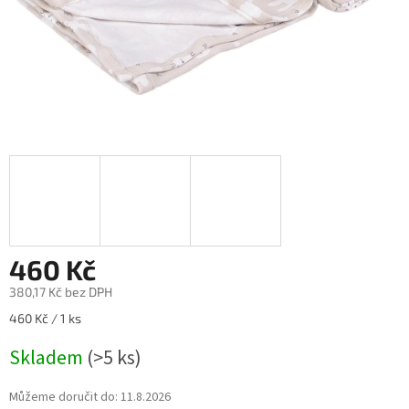
460 Kč
380,17 Kč bez DPH
Měrná
460 Kč / 1 ks
cena:
Skladem
(>5 ks)
Můžeme doručit do:
11.8.2026