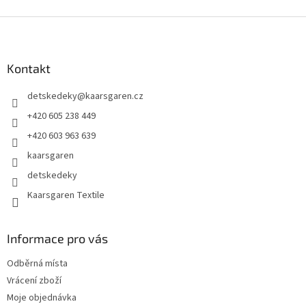
Z
á
p
a
Kontakt
t
detskedeky
@
kaarsgaren.cz
í
+420 605 238 449
+420 603 963 639
kaarsgaren
detskedeky
Kaarsgaren Textile
Informace pro vás
Odběrná místa
Vrácení zboží
Moje objednávka