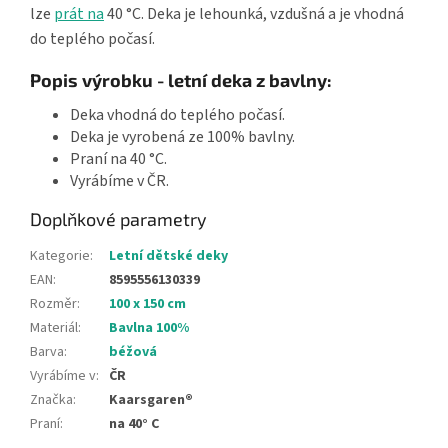
lze
prát na
40 °C. Deka je lehounká, vzdušná a je vhodná
do teplého počasí.
Popis výrobku - letní deka z bavlny:
Deka vhodná do teplého počasí.
Deka je vyrobená ze 100% bavlny.
Praní na 40 °C.
Vyrábíme v ČR.
Doplňkové parametry
Kategorie
:
Letní dětské deky
EAN
:
8595556130339
Rozměr
:
100 x 150 cm
Materiál
:
Bavlna 100%
Barva
:
béžová
Vyrábíme v
:
ČR
Značka
:
Kaarsgaren®
Praní
:
na 40° C