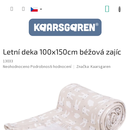
Přejít
NÁKUP
na
obsah
KOŠÍK
Letní deka 100x150cm béžová zajíc
13033
Průměrné
Neohodnoceno
Podrobnosti hodnocení
Značka:
Kaarsgaren
hodnocení
produktu
je
0,0
z
5
hvězdiček.