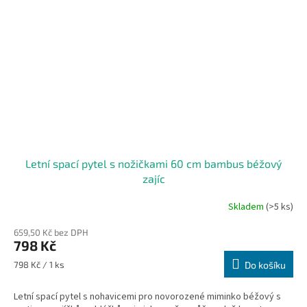
Letní spací pytel s nožičkami 60 cm bambus béžový
zajíc
Skladem
(>5 ks)
659,50 Kč bez DPH
798 Kč
Měrná
798 Kč / 1 ks
Do košíku
cena:
Letní spací pytel s nohavicemi pro novorozené miminko béžový s