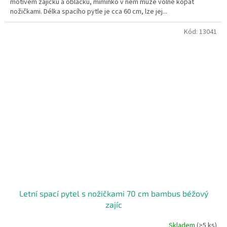
motivem zajíčků a obláčků, miminko v něm může volně kopat
nožičkami. Délka spacího pytle je cca 60 cm, lze jej...
Kód:
13041
Letní spací pytel s nožičkami 70 cm bambus béžový
zajíc
Skladem
(>5 ks)
Průměrné