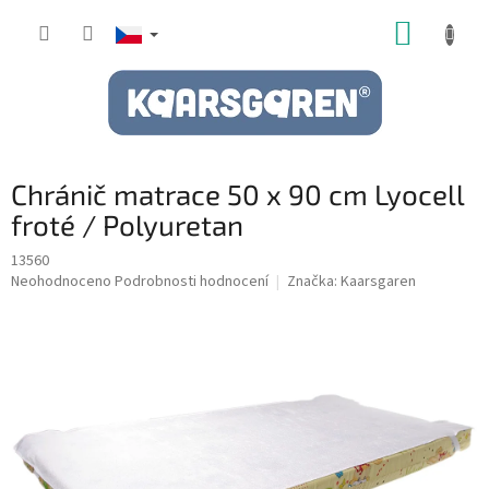
Přejít
NÁKUP
na
obsah
KOŠÍK
Chránič matrace 50 x 90 cm Lyocell
froté / Polyuretan
13560
Průměrné
Neohodnoceno
Podrobnosti hodnocení
Značka:
Kaarsgaren
hodnocení
produktu
je
0,0
z
5
hvězdiček.