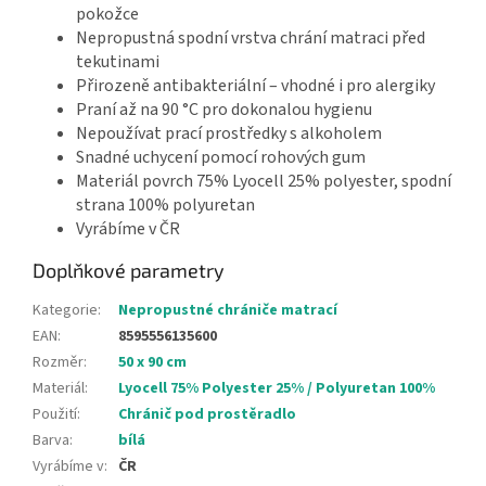
pokožce
Nepropustná spodní vrstva chrání matraci před
tekutinami
Přirozeně antibakteriální – vhodné i pro alergiky
Praní až na 90 °C pro dokonalou hygienu
Nepoužívat prací prostředky s alkoholem
Snadné uchycení pomocí rohových gum
Materiál povrch 75% Lyocell 25% polyester, spodní
strana 100% polyuretan
Vyrábíme v ČR
Doplňkové parametry
Kategorie
:
Nepropustné chrániče matrací
EAN
:
8595556135600
Rozměr
:
50 x 90 cm
Materiál
:
Lyocell 75% Polyester 25% / Polyuretan 100%
Použití
:
Chránič pod prostěradlo
Barva
:
bílá
Vyrábíme v
:
ČR