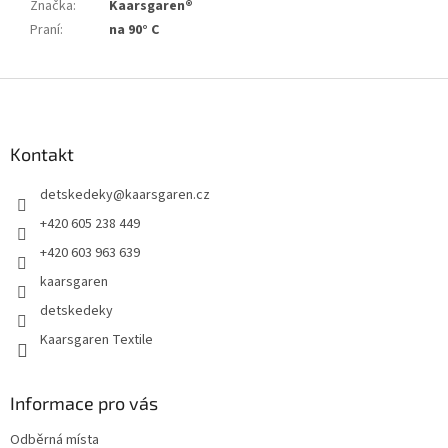
Značka
:
Kaarsgaren®
Praní
:
na 90° C
Z
á
p
a
Kontakt
t
detskedeky
@
kaarsgaren.cz
í
+420 605 238 449
+420 603 963 639
kaarsgaren
detskedeky
Kaarsgaren Textile
Informace pro vás
Odběrná místa