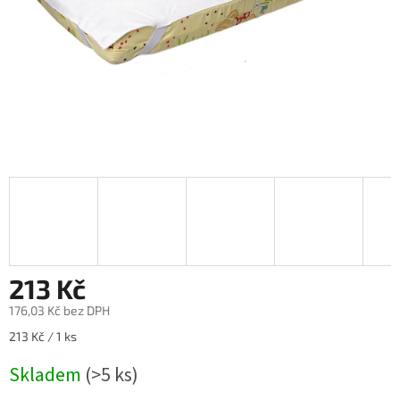
213 Kč
176,03 Kč bez DPH
Měrná
213 Kč / 1 ks
cena:
Skladem
(>5 ks)