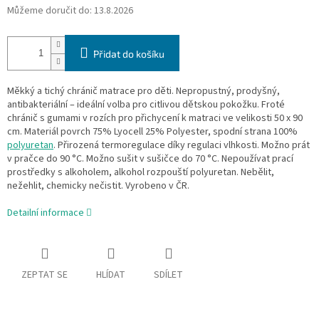
Můžeme doručit do:
13.8.2026
Přidat do košíku
Měkký a tichý chránič matrace pro děti. Nepropustný, prodyšný,
antibakteriální – ideální volba pro citlivou dětskou pokožku. Froté
chránič s gumami v rozích pro přichycení k matraci ve velikosti 50 x 90
cm. Materiál povrch 75% Lyocell 25% Polyester, spodní strana 100%
polyuretan
. Přirozená termoregulace díky regulaci vlhkosti. Možno prát
v pračce do 90 °C. Možno sušit v sušičce do 70 °C. Nepoužívat prací
prostředky s alkoholem, alkohol rozpouští polyuretan. Nebělit,
nežehlit, chemicky nečistit. Vyrobeno v ČR.
Detailní informace
ZEPTAT SE
HLÍDAT
SDÍLET