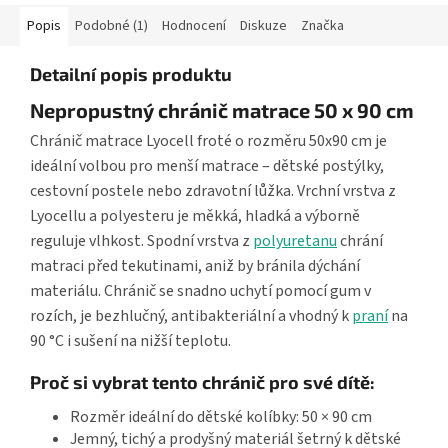
Popis
Podobné (1)
Hodnocení
Diskuze
Značka
Detailní popis produktu
Nepropustný chránič matrace 50 x 90 cm
Chránič matrace Lyocell froté o rozměru 50x90 cm je
ideální volbou pro menší matrace – dětské postýlky,
cestovní postele nebo zdravotní lůžka. Vrchní vrstva z
Lyocellu a polyesteru je měkká, hladká a výborně
reguluje vlhkost. Spodní vrstva z
polyuretanu
chrání
matraci před tekutinami, aniž by bránila dýchání
materiálu. Chránič se snadno uchytí pomocí gum v
rozích, je bezhlučný, antibakteriální a vhodný k
praní
na
90 °C i sušení na nižší teplotu.
Proč si vybrat tento chránič pro své dítě:
Rozměr ideální do dětské kolíbky: 50 × 90 cm
Jemný, tichý a prodyšný materiál šetrný k dětské