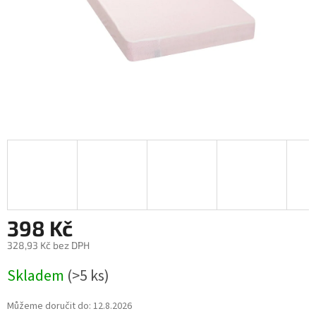
398 Kč
328,93 Kč bez DPH
Měrná
Skladem
(>5 ks)
cena:
Můžeme doručit do:
12.8.2026