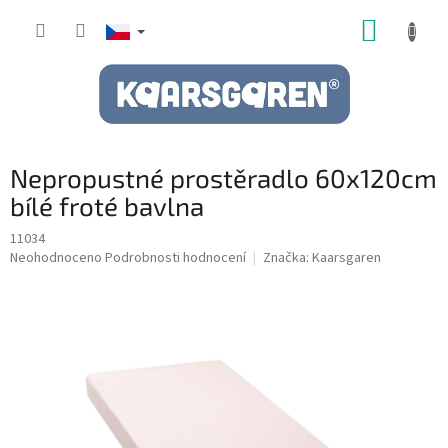
Přejít
NÁKUP
na
obsah
KOŠÍK
Nepropustné prostěradlo 60x120cm
bílé froté bavlna
11034
Průměrné
Neohodnoceno
Podrobnosti hodnocení
Značka:
Kaarsgaren
hodnocení
produktu
je
0,0
z
5
hvězdiček.