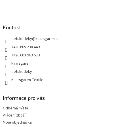
Z
á
p
a
Kontakt
t
detskedeky
@
kaarsgaren.cz
í
+420 605 238 449
+420 603 963 639
kaarsgaren
detskedeky
Kaarsgaren Textile
Informace pro vás
Odběrná místa
Vrácení zboží
Moje objednávka