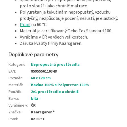
proto slouží i jako chránič matrace.
Polyuretan je tekutinám nepropustný, vzduchu
prodyšný, nezpůsobuje pocení, nešustí, je elastický.
Praní
na 60 °C.
Materiál je certifikovaný Oeko Tex Standard 100.
Vyrábíme v ČR ve všech velikostech.
Záruka kvality firmy Kaarsgaren.
Doplňkové parametry
Kategorie
:
Nepropustná prostěradla
EAN
:
8595556110348
Rozměr
:
60 x 120 cm
Materiál
:
Bavlna 100% a Polyuretan 100%
Použití
:
2v1 prostěradlo a chránič
Barva
:
bílá
Vyrábíme v
:
ČR
Značka
:
Kaarsgaren®
Praní
:
na 60° C