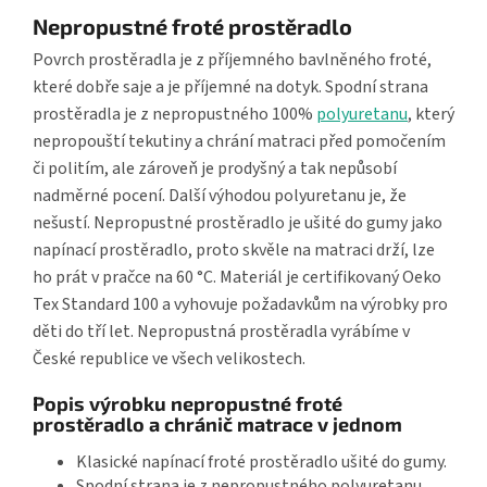
Nepropustné froté prostěradlo
Povrch prostěradla je z příjemného bavlněného froté,
které dobře saje a je příjemné na dotyk. Spodní strana
prostěradla je z nepropustného 100%
polyuretanu
, který
nepropouští tekutiny a chrání matraci před pomočením
či politím, ale zároveň je prodyšný a tak nepůsobí
nadměrné pocení. Další výhodou polyuretanu je, že
nešustí. Nepropustné prostěradlo je ušité do gumy jako
napínací prostěradlo, proto skvěle na matraci drží, lze
ho prát v pračce na 60 °C. Materiál je certifikovaný Oeko
Tex Standard 100 a vyhovuje požadavkům na výrobky pro
děti do tří let. Nepropustná prostěradla vyrábíme v
České republice ve všech velikostech.
Popis výrobku nepropustné froté
prostěradlo a chránič matrace v jednom
Klasické napínací froté prostěradlo ušité do gumy.
Spodní strana je z nepropustného polyuretanu,