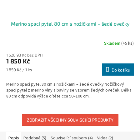
Merino spací pytel 80 cm s nožičkami – šedé ovečky
Skladem
(>5 ks)
1 528,93 Kč bez DPH
1 850 Kč
Měrná
1 850 Kč / 1 ks
Do košíku
cena:
Merino spací pytel 80 cm s nožičkami – šedé ovečky Nožičkový
spací pytel z merino vlny a bavlny se vzorem šedých oveček. Délka
80 cm odpovídá výšce dítěte cca 90–100 cm....
ZOBRAZIT VŠECHNY SOUVISEJÍCÍ PRODUKTY
Popis
Podobné (5)
Související soubory (4)
Videa (2)