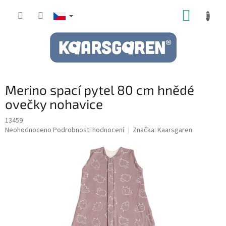
Přejít
NÁKUP
na
obsah
KOŠÍK
Merino spací pytel 80 cm hnědé
ovečky nohavice
13459
Průměrné
Neohodnoceno
Podrobnosti hodnocení
Značka:
Kaarsgaren
hodnocení
produktu
je
0,0
z
5
hvězdiček.