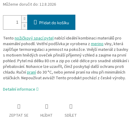
Můžeme doručit do:
12.8.2026
Přidat do košíku
Tento
nožičkový spací pytel
nabízí ideální kombinaci materiálů pro
maximální pohodlí. Vnitřní podšívka je vyrobena z
merino
vlny, která
zajišťuje termoregulaci a jemnost na pokožce. Vnější materiál z bavlny
s motivem hnědých oveček přináší příjemný vzhled a zaujme na první
pohled. Pytel má délku 80 cm a zip po celé délce pro snadné oblékání i
přebalování. Nohavice lze uzavřít, čímž poskytují další ochranu proti
chladu. Ruční
praní
do 30 °C, nebo jemné praní na vlnu při minimálních
otáčkách. Nepoužívat aviváž! Tento produkt pochází z české výroby.
Detailní informace
ZEPTAT SE
HLÍDAT
SDÍLET