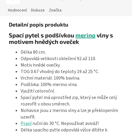
Hodnocení
Diskuze
Značka
Detailní popis produktu
Spací pytel s podšívkou
merino
vlny s
motivem hnědých oveček
Délka 80 cm.
Odpovídá velikosti oblečení 92 až 110.
Motiv hnědé ovečky.
TOG 0.67 vhodný do teploty 19 až 25 °C.
Vrchní materiál: 100% bavlna.
Podšívka: 100% merino vlna.
Využití celoroční.
Spací pytel má uprostřed zip, který se může celý
rozevřít v obou směrech.
Nohavice jsou z merino vlny a lze je překlopením
uzavřít.
Praní
ruční do 30 °C. Nepoužívat aviváž!
Délka spacího pytle odpovídá výšce dítěte k