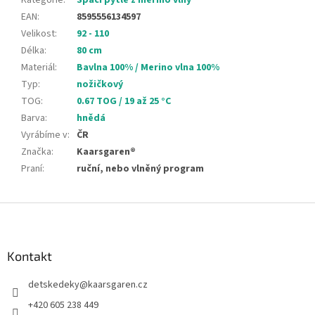
Kategorie
:
Spací pytle z merino vlny
EAN
:
8595556134597
Velikost
:
92 - 110
Délka
:
80 cm
Materiál
:
Bavlna 100% / Merino vlna 100%
Typ
:
nožičkový
TOG
:
0.67 TOG / 19 až 25 °C
Barva
:
hnědá
Vyrábíme v
:
ČR
Značka
:
Kaarsgaren®
Praní
:
ruční, nebo vlněný program
Z
á
p
a
Kontakt
t
detskedeky
@
kaarsgaren.cz
í
+420 605 238 449