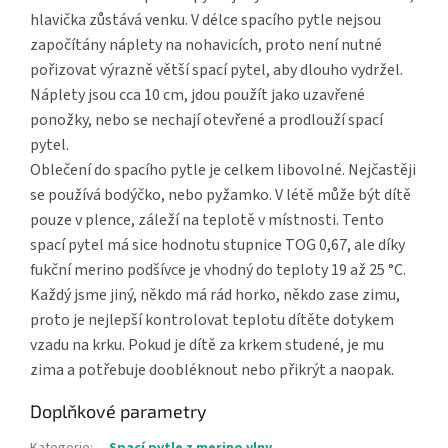
hlavička zůstává venku. V délce spacího pytle nejsou
započítány náplety na nohavicích, proto není nutné
pořizovat výrazně větší spací pytel, aby dlouho vydržel.
Náplety jsou cca 10 cm, jdou použít jako uzavřené
ponožky, nebo se nechají otevřené a prodlouží spací
pytel.
Oblečení do spacího pytle je celkem libovolné. Nejčastěji
se používá bodýčko, nebo pyžamko. V létě může být dítě
pouze v plence, záleží na teplotě v místnosti. Tento
spací pytel má sice hodnotu stupnice TOG 0,67, ale díky
fukční merino podšívce je vhodný do teploty 19 až 25 °C.
Každý jsme jiný, někdo má rád horko, někdo zase zimu,
proto je nejlepší kontrolovat teplotu dítěte dotykem
vzadu na krku. Pokud je dítě za krkem studené, je mu
zima a potřebuje doobléknout nebo přikrýt a naopak.
Doplňkové parametry