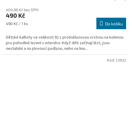
404,96 Kč bez DPH
490 Kč
Měrná
490 Kč / 1 ks
Do košíku
cena:
Dětské kalhoty ve velikosti 92 s protiskluzovou vrstvou na kolenou
pro pohodlné lezení v interiéru. Když děti začínají lézt, jsou
nestabilní a na plovoucí podlaze, nebo na linu...
Kód:
13632