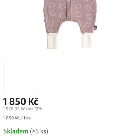
1 850 Kč
1 528,93 Kč bez DPH
Měrná
1 850 Kč / 1 ks
cena:
Skladem
(>5 ks)