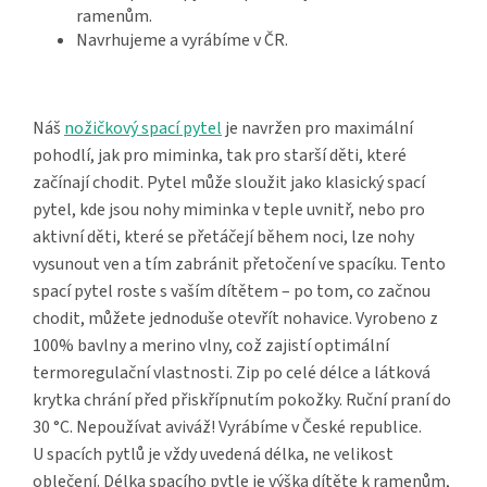
ramenům.
Navrhujeme a vyrábíme v ČR.
Náš
nožičkový spací pytel
je navržen pro maximální
pohodlí, jak pro miminka, tak pro starší děti, které
začínají chodit. Pytel může sloužit jako klasický spací
pytel, kde jsou nohy miminka v teple uvnitř, nebo pro
aktivní děti, které se přetáčejí během noci, lze nohy
vysunout ven a tím zabránit přetočení ve spacíku. Tento
spací pytel roste s vaším dítětem – po tom, co začnou
chodit, můžete jednoduše otevřít nohavice. Vyrobeno z
100% bavlny a merino vlny, což zajistí optimální
termoregulační vlastnosti. Zip po celé délce a látková
krytka chrání před přiskřípnutím pokožky. Ruční praní do
30 °C. Nepoužívat aviváž! Vyrábíme v České republice.
U spacích pytlů je vždy uvedená délka, ne velikost
oblečení. Délka spacího pytle je výška dítěte k ramenům,