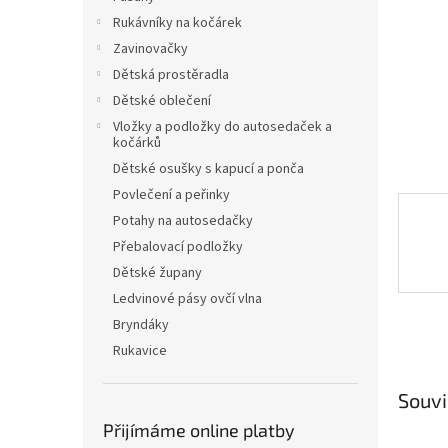
n
Rukávníky na kočárek
e
Zavinovačky
l
Dětská prostěradla
Dětské oblečení
Vložky a podložky do autosedaček a
kočárků
Dětské osušky s kapucí a ponča
Povlečení a peřinky
Potahy na autosedačky
Přebalovací podložky
Dětské župany
Ledvinové pásy ovčí vlna
Bryndáky
Rukavice
Souvi
Přijímáme online platby