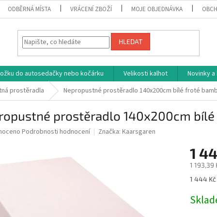
ODBĚRNÁ MÍSTA
VRÁCENÍ ZBOŽÍ
MOJE OBJEDNÁVKA
OBCH
HLEDAT
vložku do autosedačky nebo kočárku
Velikosti kalhot
Novinky a
ná prostěradla
Nepropustné prostěradlo 140x200cm bílé froté bam
ropustné prostěradlo 140x200cm bílé
né
noceno
Podrobnosti hodnocení
Značka:
Kaarsgaren
ní
1 4
u
1 193,39
Měrná
1 444 Kč 
cena:
ek.
Skla