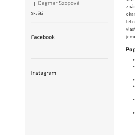
Dagmar Szopová
|
Hodnocení produktu je 5 z 5 hvězdiček.
znás
Skvělá
okam
letn
vlas
jem
Facebook
Pop
Instagram