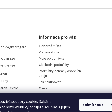
Informace pro vás
Odběrná místa
edeky
@
kaarsgare
Vrácení zboží
Moje objednávka
05 238 449
Obchodní podmínky
03 963 639
Podmínky ochrany osobních
garen
údajů
edeky
Jak nakupovat
aren Textile
O nás
Doklady ke stažení
On-line platby
užívá soubory cookie. Dalším
Odmítnout
tohoto webu vyjadřujete souhlas s jejich
Velkoobchod