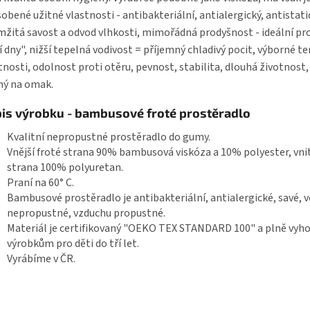
obené užitné vlastnosti - antibakteriální, antialergický, antistati
žitá savost a odvod vlhkosti, mimořádná prodyšnost - ideální pr
í dny", nižší tepelná vodivost = příjemný chladivý pocit, výborné t
tnosti, odolnost proti otěru, pevnost, stabilita, dlouhá životnost
ný na omak.
is výrobku - bambusové froté prostěradlo
Kvalitní nepropustné prostěradlo do gumy.
Vnější froté strana 90% bambusová viskóza a 10% polyester, vni
strana 100% polyuretan.
Praní na 60° C.
Bambusové prostěradlo je antibakteriální, antialergické, savé, 
nepropustné, vzduchu propustné.
Materiál je certifikovaný "OEKO TEX STANDARD 100" a plně vyho
výrobkům pro děti do tří let.
Vyrábíme v ČR.