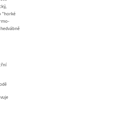
cký,
o "horké
ermo-
, hedvábně
třní
vodě
vuje