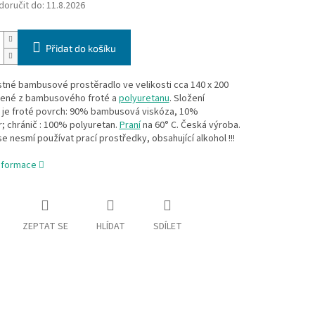
oručit do:
11.8.2026
Přidat do košíku
tné bambusové prostěradlo ve velikosti cca 140 x 200
ené z bambusového froté a
polyuretanu
. Složení
u je froté povrch: 90% bambusová viskóza, 10%
; chránič : 100% polyuretan.
Praní
na 60° C. Česká výroba.
 se nesmí používat prací prostředky, obsahující alkohol !!!
informace
ZEPTAT SE
HLÍDAT
SDÍLET