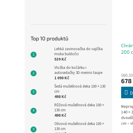
Top 10 produktů
Chrán
Lehká zavinovačka do vajíčka
200 c
moka buldočci
Polyu
539 Kč
Vložka do kočárku i
autosedačky 3D merino taupe
560,33
1 090 Kč
678
Šedá mušelínová deka 100 × 130
cm
D
498 Kč
Růžová mušelínová deka 100 ×
Neprop
130 cm
140 × 
498 Kč
dvoulů
cm – v
Olivová mušelínová deka 100 ×
130 cm
dvoulů