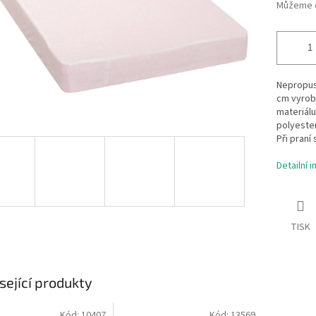
Můžeme d
Nepropus
cm vyrob
materiál
polyester
Při praní
Detailní 
TISK
sející produkty
Kód:
10407
Kód:
13569