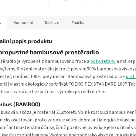
ného froté – jemná, savá
antibakteriální. Froté chránič s
gumami v rozích pro...
s
Hodnocení
Diskuze
Značka
ailní popis produktu
propustné bambusové prostěradlo
těradlo je vyrobené z bambusového froté a
polyuretanu
a má nep
ky/lemy. Složení materiálu je froté povrch: 90% bambusová viskóz
ester; chránič: 100% polyuretan. Bambusové prostěradlo lze
prát
riál vlastní ekologický certifikát "OEKO TEX STANDARD 100". Tat
ifikace zaručuje bezpečnost výrobku pro děti do 3 let.
mbus (BAMBOO)
usová viskóza je materiál 21.století. Volně rostoucí bambus není
icky ošetřován, proto zaručuje velmi dobré antialergické vlastno
odní antibakteriální účinky, čímž pozitivně ovlivňuje jeho užitné vl
i kvalitu osobní hygieny. Vyrábí se podobně jako viskóza, má však j