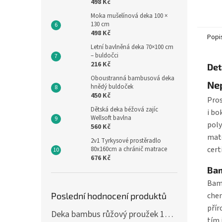
498 Kč
bavlně
a...
Moka mušelínová deka 100 ×
130 cm
498 Kč
Popi
Letní bavlněná deka 70×100 cm
– buldočci
216 Kč
Det
Oboustranná bambusová deka
Ne
hnědý buldoček
450 Kč
Pros
Dětská deka béžová zajíc
i bo
Wellsoft bavlna
poly
560 Kč
mate
2v1 Tyrkysové prostěradlo
cert
80x160cm a chránič matrace
676 Kč
Ba
Bamb
chem
Poslední hodnocení produktů
přír
Deka bambus růžový proužek 160 x 200 cm
tím 