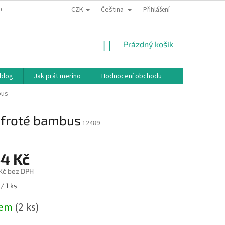
CZK
Čeština
ODNÍ PODMÍNKY
PODMÍNKY OCHRANY OSOBNÍCH ÚDAJŮ
Přihlášení
JAK NAKU
NÁKUPNÍ
Prázdný košík
KOŠÍK
 blog
Jak prát merino
Hodnocení obchodu
bus
 froté bambus
12489
44 Kč
 Kč bez DPH
/ 1 ks
dem
(2 ks)