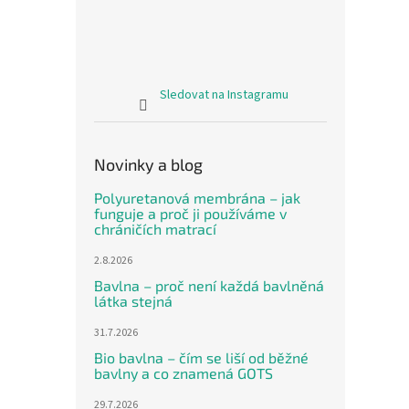
Sledovat na Instagramu
Novinky a blog
Polyuretanová membrána – jak
funguje a proč ji používáme v
chráničích matrací
2.8.2026
Bavlna – proč není každá bavlněná
látka stejná
31.7.2026
Bio bavlna – čím se liší od běžné
bavlny a co znamená GOTS
29.7.2026