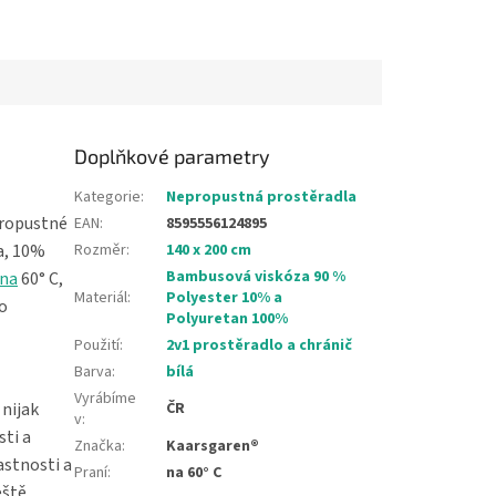
Doplňkové parametry
Kategorie
:
Nepropustná prostěradla
ropustné
EAN
:
8595556124895
a, 10%
Rozměr
:
140 x 200 cm
Bambusová viskóza 90 %
 na
60° C,
Materiál
:
Polyester 10% a
o
Polyuretan 100%
Použití
:
2v1 prostěradlo a chránič
Barva
:
bílá
Vyrábíme
 nijak
ČR
v
:
sti a
Značka
:
Kaarsgaren®
astnosti a
Praní
:
na 60° C
eště