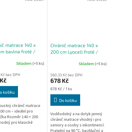
ič matrace 140 x
Chránič matrace 140 x
m bavlna froté /
200 cm Lyocell froté /
retan
Polyuretan
Skladem
(>5 ks)
Skladem
(>5 ks)
 Kč bez DPH
560,33 Kč bez DPH
 Kč
678 Kč
Měrná
678 Kč / 1 ks
o košíku
cena:
Do košíku
ustný chránič matrace
200 cm – ideální pro
Voděodolný a na dotyk jemný
žka Rozměr 140 × 200
chránič matrace vhodný i pro
hodný pro klasické
seniory a osoby s inkontinencí.
žko Vrchní vrstva z
Pratelný na 90 °C, bezhlučný a