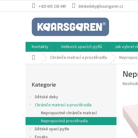
Přejít
+420 605 238 449
detskedeky@kaarsgaren.cz
na
obsah
Kontakty
Velikosti spacích pytlů
Jak vybrat 
Domů
Chrániče matrací a prostěradla
Nepropust
P
Nep
o
Přeskočit
s
Průměr
Neohod
Kategorie
kategorie
t
hodnoce
r
produkt
Dětské deky
a
je
Chrániče matrací a prostěradla
0,0
n
z
Nepropustné chrániče matrací
n
5
í
Nepropustná prostěradla
hvězdič
p
Dětské spací pytle
a
Fusaky