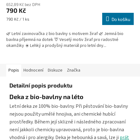
652,89 Kč bez DPH
790 Kč
Měrná
790 Kč / 1 ks
Do košíku
cena:
🌿 Letní zavinovačka z bio bavlny s motivem žiraf 🌿 Jemná bio
bavlna příjemná na dotek 🦒 Veselý motiv žiraf pro radostné
okamžiky ☀️ Lehký a prodyšný materiál pro letní dny...
Popis
Hodnocení
Diskuze
Značka
Detailní popis produktu
Deka z bio-bavlny na léto
Letní deka ze 100% bio-bavlny. Při pěstování bio-bavlny
nejsou použity umělé hnojiva, ani chemické hubící
prostředky. Během její sklizně i následného zpracovaní
není jakkoli chemicky upravovaná, proto je bio-bavlna
vhodná i pro alergiky. Deka je hebounká a savá, lze ji
prát