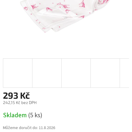
293 Kč
242,15 Kč bez DPH
Měrná
Skladem
(5 ks)
cena:
Můžeme doručit do:
11.8.2026