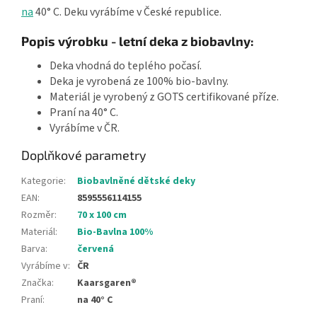
na
40° C. Deku vyrábíme v České republice.
Popis výrobku - letní deka z biobavlny:
Deka vhodná do teplého počasí.
Deka je vyrobená ze 100% bio-bavlny.
Materiál je vyrobený z GOTS certifikované příze.
Praní na 40° C.
Vyrábíme v ČR.
Doplňkové parametry
Kategorie
:
Biobavlněné dětské deky
EAN
:
8595556114155
Rozměr
:
70 x 100 cm
Materiál
:
Bio-Bavlna 100%
Barva
:
červená
Vyrábíme v
:
ČR
Značka
:
Kaarsgaren®
Praní
:
na 40° C