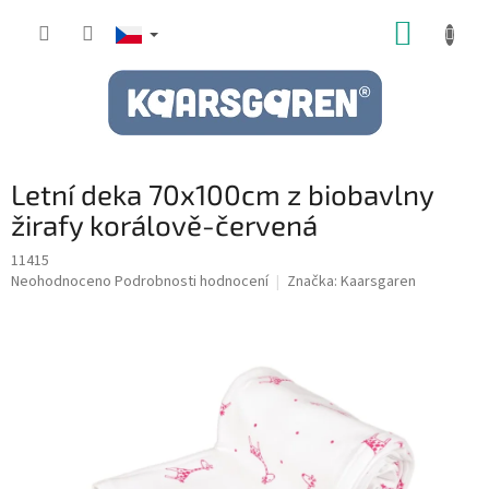
Přejít
NÁKUP
na
obsah
KOŠÍK
Letní deka 70x100cm z biobavlny
žirafy korálově-červená
11415
Průměrné
Neohodnoceno
Podrobnosti hodnocení
Značka:
Kaarsgaren
hodnocení
produktu
je
0,0
z
5
hvězdiček.