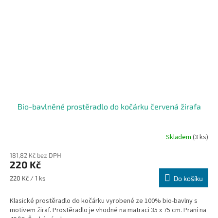
Bio-bavlněné prostěradlo do kočárku červená žirafa
Skladem
(3 ks)
181,82 Kč bez DPH
220 Kč
Měrná
220 Kč / 1 ks
Do košíku
cena:
Klasické prostěradlo do kočárku vyrobené ze 100% bio-bavlny s
motivem žiraf. Prostěradlo je vhodné na matraci 35 x 75 cm. Praní na