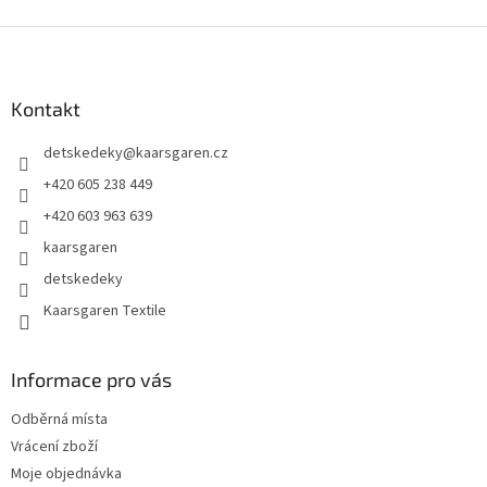
Z
á
p
a
Kontakt
t
detskedeky
@
kaarsgaren.cz
í
+420 605 238 449
+420 603 963 639
kaarsgaren
detskedeky
Kaarsgaren Textile
Informace pro vás
Odběrná místa
Vrácení zboží
Moje objednávka