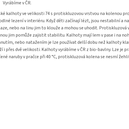
Vyrábíme v ČR.
ké kalhoty ve velikosti 74 s protiskluzovou vrstvou na kolenou pr
dlné lezení v interiéru. Když děti začínají lézt, jsou nestabilní a n
aze, nebo na linu jim to klouže a mohou se uhodit. Protiskluzová 
nou jim pomůže zajistit stabilitu. Kalhoty mají lem v pase i na noh
nutím, nebo natažením je lze používat delší dobu než kalhoty klas
ží i přes dvě velikosti. Kalhoty vyrábíme v ČR z bio-bavlny. Lze je p
ené naruby v pračce při 40 °C, protiskluzová kolena se nesmí žehli