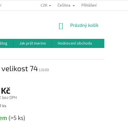
CZK
Čeština
ODNÍ PODMÍNKY
PODMÍNKY OCHRANY OSOBNÍCH ÚDAJŮ
Přihlášení
JAK NAKU
NÁKUPNÍ
Prázdný košík
KOŠÍK
 blog
Jak prát merino
Hodnocení obchodu
 velikost 74
13103
 Kč
č bez DPH
1 ks
dem
(>5 ks)