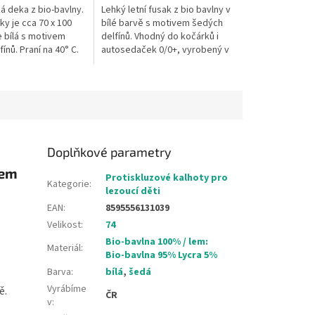
á deka z bio-bavlny.
Lehký letní fusak z bio bavlny v
y je cca 70 x 100
bílé barvě s motivem šedých
e bílá s motivem
delfínů. Vhodný do kočárků i
ínů. Praní na 40° C.
autosedaček 0/0+, vyrobený v
ba.
ČR. ✅ Vhodný na léto – bez
zateplení✅ 100% bio bavlna –...
Doplňkové parametry
vem
Protiskluzové kalhoty pro
Kategorie
:
lezoucí děti
EAN
:
8595556131039
Velikost
:
74
Bio-bavlna 100% / lem:
Materiál
:
Bio-bavlna 95% Lycra 5%
Barva
:
bílá
,
šedá
Vyrábíme
ě.
ČR
v
: