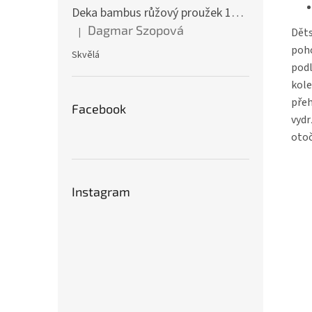
Deka bambus růžový proužek 160 x 200 cm
Dagmar Szopová
|
Děts
Hodnocení produktu je 5 z 5 hvězdiček.
poho
Skvělá
podl
kole
přeh
Facebook
vydr
otoč
Instagram