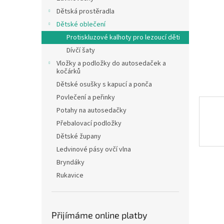
n
Dětská prostěradla
e
Dětské oblečení
l
Protiskluzové kalhoty pro lezoucí děti
Dívčí šaty
Vložky a podložky do autosedaček a
kočárků
Dětské osušky s kapucí a ponča
Povlečení a peřinky
Potahy na autosedačky
Přebalovací podložky
Dětské župany
Ledvinové pásy ovčí vlna
Bryndáky
Rukavice
Přijímáme online platby