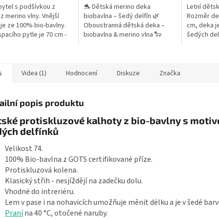
pytel s podšívkou z
🐬 Dětská merino deka
Letní dětsk
 z merino vlny. Vnější
biobavlna – šedý delfín 🌿
Rozměr dek
 je ze 100% bio-bavlny.
Oboustranná dětská deka –
cm, deka j
spacího pytle je 70 cm -
biobavlna & merino vlna 🐑
šedých delf
délka miminka od ramen k
100% MERINO extra jemné (18,5
Česká výro
lům. Lze prát v pračce...
µm) – gramáž 200 g/m² 🐬
Jemný motiv...
s
Videa (1)
Hodnocení
Diskuze
Značka
ailní popis produktu
ské protiskluzové kalhoty z bio-bavlny s moti
ých delfínků
Velikost 74.
100% Bio-bavlna z GOTS certifikované příze.
Protiskluzová kolena.
Klasický střih - nesjíždějí na zadečku dolu.
Vhodné do intreriéru.
Lem v pase i na nohavicích umožňuje měnit délku a je v šedé barv
Praní
na 40 °C, otočené naruby.