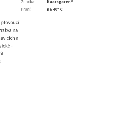
Značka
:
Kaarsgaren®
Praní
:
na 40° C
o
a plovoucí
vrstva na
avicích a
ické -
rát
t.