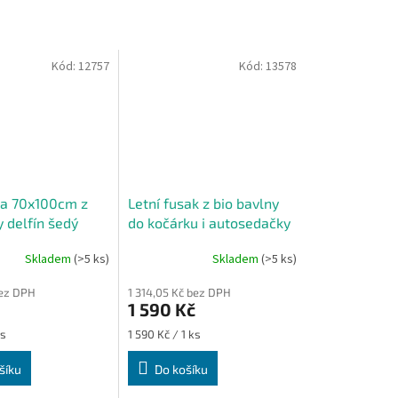
Kód:
12757
Kód:
13578
ka 70x100cm z
Letní fusak z bio bavlny
 delfín šedý
do kočárku i autosedačky
– bílý s motivem šedých
Skladem
(>5 ks)
Skladem
(>5 ks)
delfínů
bez DPH
1 314,05 Kč bez DPH
1 590 Kč
Měrná
ks
1 590 Kč / 1 ks
cena:
šíku
Do košíku