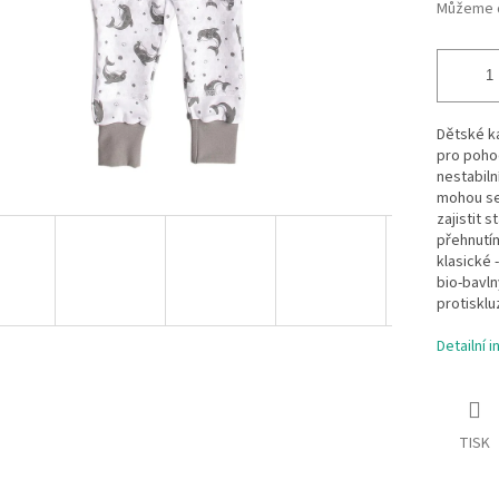
Můžeme d
Dětské ka
pro pohod
nestabiln
mohou se 
zajistit s
přehnutím
klasické 
bio-bavln
protisklu
Detailní 
TISK