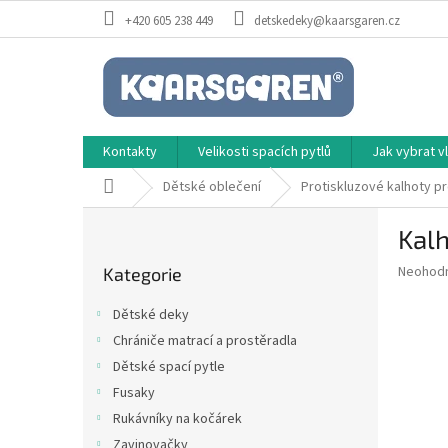
Přejít
+420 605 238 449
detskedeky@kaarsgaren.cz
na
obsah
Kontakty
Velikosti spacích pytlů
Jak vybrat 
Domů
Dětské oblečení
Protiskluzové kalhoty pr
P
Kalh
o
Přeskočit
s
Průměr
Neohod
Kategorie
kategorie
t
hodnoce
r
produkt
Dětské deky
a
je
Chrániče matrací a prostěradla
0,0
n
z
Dětské spací pytle
n
5
í
Fusaky
hvězdič
p
Rukávníky na kočárek
a
Zavinovačky