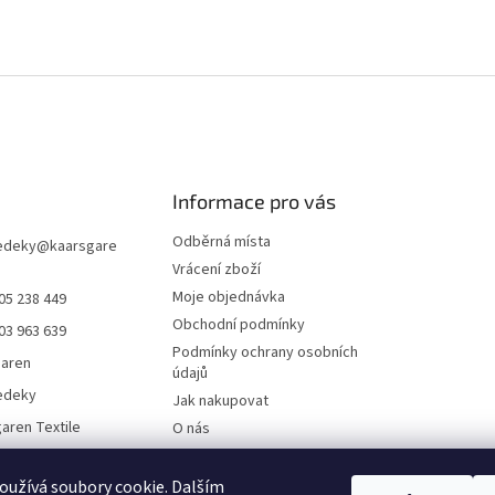
Informace pro vás
Odběrná místa
edeky
@
kaarsgare
Vrácení zboží
Moje objednávka
05 238 449
Obchodní podmínky
03 963 639
Podmínky ochrany osobních
garen
údajů
edeky
Jak nakupovat
aren Textile
O nás
Doklady ke stažení
On-line platby
užívá soubory cookie. Dalším