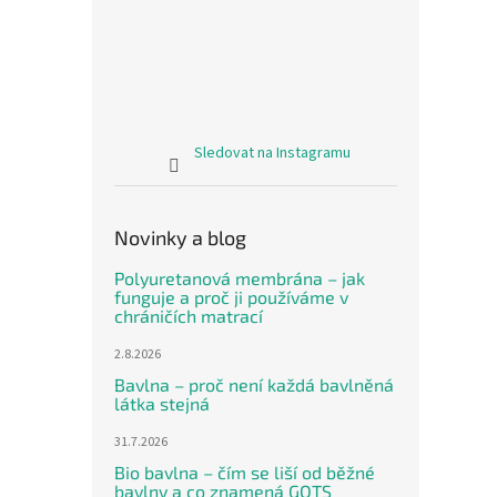
Sledovat na Instagramu
Novinky a blog
Polyuretanová membrána – jak
funguje a proč ji používáme v
chráničích matrací
2.8.2026
Bavlna – proč není každá bavlněná
látka stejná
31.7.2026
Bio bavlna – čím se liší od běžné
bavlny a co znamená GOTS