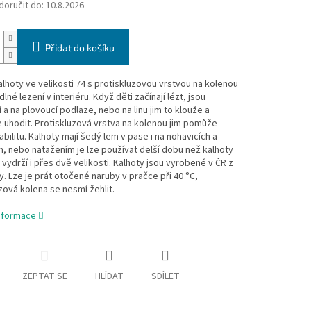
oručit do:
10.8.2026
Přidat do košíku
lhoty ve velikosti 74 s protiskluzovou vrstvou na kolenou
lné lezení v interiéru. Když děti začínají lézt, jsou
í a na plovoucí podlaze, nebo na linu jim to klouže a
uhodit. Protiskluzová vrstva na kolenou jim pomůže
tabilitu. Kalhoty mají šedý lem v pase i na nohavicích a
, nebo natažením je lze používat delší dobu než kalhoty
- vydrží i přes dvě velikosti. Kalhoty jsou vyrobené v ČR z
y. Lze je prát otočené naruby v pračce při 40 °C,
zová kolena se nesmí žehlit.
informace
ZEPTAT SE
HLÍDAT
SDÍLET