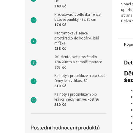
cm
Spací 
348 Kč
úpletu
Přebalovací podložka Tencel
strana
béžové puntíky 48 x 80 cm
Délka 
174 Kč
to je 
chodid
Nepromokavé Tencel
prostěradlo do kočárku bílá
mřížka
Popi
238 Kč
2v1 Mentolové prostěradlo
Det
120x200cm a chránič matrace
903 Kč
Dět
Kalhoty s protiskluzem bio šedé
šed
černý lem velikost 80
510 Kč
Kalhoty s protiskluzem bio
králíci hnědý lem velikost 86
510 Kč
Poslední hodnocení produktů