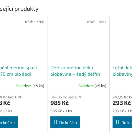
sející produkty
Kód:
12766
Kód:
12881
oční merino spací
Dětská merino deka
Letní de
 70 cm bio šedí
biobavlna – šedý delfín
biobavlny
nci
Skladem
(>5 ks)
Skladem
(>5 ks)
84 Kč bez DPH
814,05 Kč bez DPH
242,15 Kč 
8 Kč
985 Kč
293 Kč
Měrná
Měrná
č / 1 ks
985 Kč / 1 ks
293 Kč / 1 
cena:
cena:
o košíku
Do košíku
Do ko