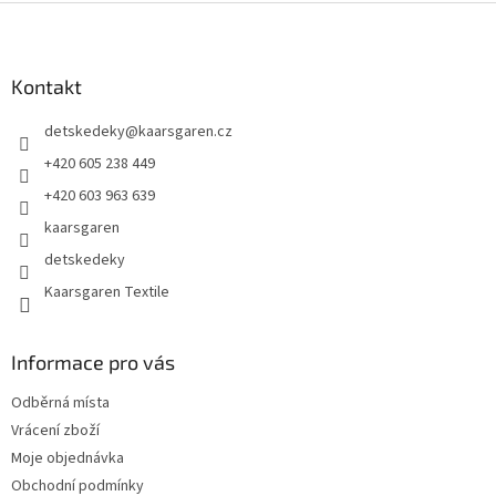
Z
á
p
a
Kontakt
t
detskedeky
@
kaarsgaren.cz
í
+420 605 238 449
+420 603 963 639
kaarsgaren
detskedeky
Kaarsgaren Textile
Informace pro vás
Odběrná místa
Vrácení zboží
Moje objednávka
Obchodní podmínky