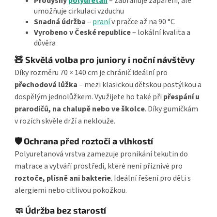
Prodyšný
polyuretan
– zabraňuje zapaření, ale
umožňuje cirkulaci vzduchu
Snadná údržba
–
praní
v pračce až na 90 °C
Vyrobeno v České republice
– lokální kvalita a
důvěra
🧸 Skvělá volba pro juniory i noční návštěvy
Díky rozměru 70 × 140 cm je chránič ideální pro
přechodová lůžka
– mezi klasickou dětskou postýlkou a
dospělým jednolůžkem. Využijete ho také při
přespání u
prarodičů, na chalupě nebo ve školce
. Díky gumičkám
v rozích skvěle drží a neklouže.
🛡️ Ochrana před roztoči a vlhkostí
Polyuretanová vrstva zamezuje pronikání tekutin do
matrace a vytváří prostředí, které není příznivé pro
roztoče, plísně ani bakterie
. Ideální řešení pro děti s
alergiemi nebo citlivou pokožkou.
🧼 Údržba bez starostí