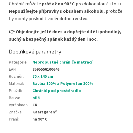
Chránič můžete
prát až na 90 °C
pro dokonalou čistotu.
Nepoužívejte přípravky s obsahem alkoholu
, protože
by mohly poškodit voděodolnou vrstvu.
👉 Objednejte ještě dnes a dopřejte dítěti pohodlný,
suchý a bezpečný spánek každý den i noc.
Doplňkové parametry
Kategorie
:
Nepropustné chrániče matrací
EAN
:
8595556100646
Rozměr
:
70 x 140 cm
Materiál
:
Bavlna 100% a Polyuretan 100%
Použití
:
Chránič pod prostěradlo
Barva
:
bílá
Vyrábíme v
:
ČR
Značka
:
Kaarsgaren®
Praní
:
na 90° C