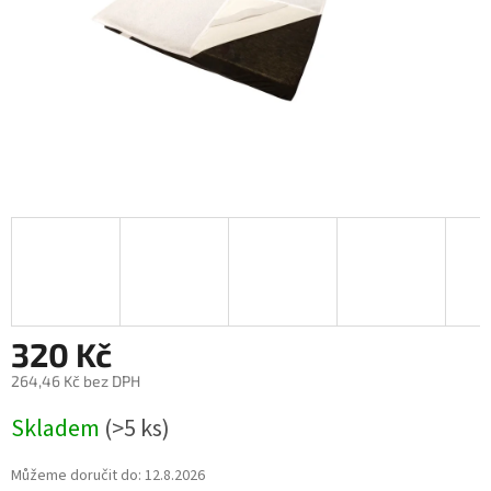
320 Kč
264,46 Kč bez DPH
Měrná
Skladem
(>5 ks)
cena:
Můžeme doručit do:
12.8.2026