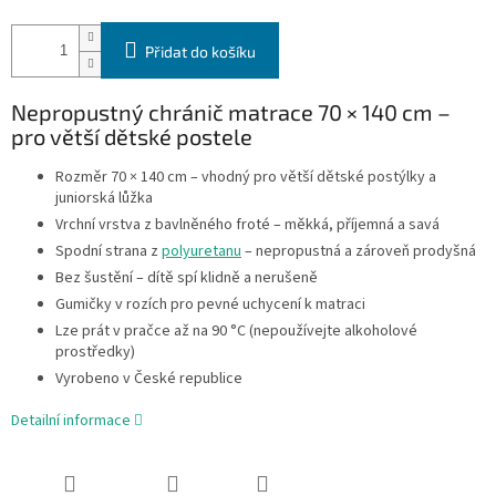
Přidat do košíku
Nepropustný chránič matrace 70 × 140 cm –
pro větší dětské postele
Rozměr 70 × 140 cm – vhodný pro větší dětské postýlky a
juniorská lůžka
Vrchní vrstva z bavlněného froté – měkká, příjemná a savá
Spodní strana z
polyuretanu
– nepropustná a zároveň prodyšná
Bez šustění – dítě spí klidně a nerušeně
Gumičky v rozích pro pevné uchycení k matraci
Lze prát v pračce až na 90 °C (nepoužívejte alkoholové
prostředky)
Vyrobeno v České republice
Detailní informace