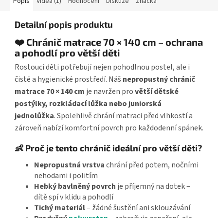
Popis
Videa (1)
Hodnocení
Diskuze
Značka
Detailní popis produktu
❤️ Chránič matrace 70 × 140 cm – ochrana
a pohodlí pro větší děti
Rostoucí děti potřebují nejen pohodlnou postel, ale i
čisté a hygienické prostředí. Náš
nepropustný chránič
matrace 70 × 140 cm
je navržen pro
větší dětské
postýlky, rozkládací lůžka nebo juniorská
jednolůžka
. Spolehlivě chrání matraci před vlhkostí a
zároveň nabízí komfortní povrch pro každodenní spánek.
👶 Proč je tento chránič ideální pro větší děti?
Nepropustná vrstva
chrání před potem, nočními
nehodami i politím
Hebký bavlněný povrch
je příjemný na dotek –
dítě spí v klidu a pohodlí
Tichý materiál
– žádné šustění ani sklouzávání