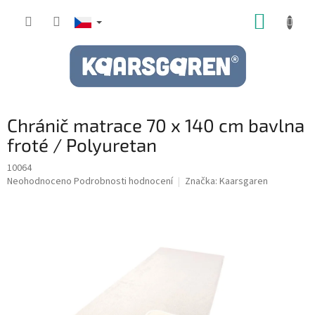
Přejít
NÁKUP
na
obsah
KOŠÍK
Chránič matrace 70 x 140 cm bavlna
froté / Polyuretan
10064
Průměrné
Neohodnoceno
Podrobnosti hodnocení
Značka:
Kaarsgaren
hodnocení
produktu
je
0,0
z
5
hvězdiček.