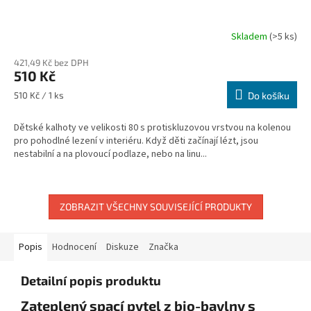
Skladem
(>5 ks)
421,49 Kč bez DPH
510 Kč
Měrná
510 Kč / 1 ks
Do košíku
cena:
Dětské kalhoty ve velikosti 80 s protiskluzovou vrstvou na kolenou
pro pohodlné lezení v interiéru. Když děti začínají lézt, jsou
nestabilní a na plovoucí podlaze, nebo na linu...
ZOBRAZIT VŠECHNY SOUVISEJÍCÍ PRODUKTY
Popis
Hodnocení
Diskuze
Značka
Detailní popis produktu
Zateplený spací pytel z bio-bavlny s