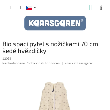
Přejít
NÁKUP
na
obsah
KOŠÍK
Bio spací pytel s nožičkami 70 cm
šedé hvězdičky
12058
Průměrné
Neohodnoceno
Podrobnosti hodnocení
Značka:
Kaarsgaren
hodnocení
produktu
je
0,0
z
5
hvězdiček.