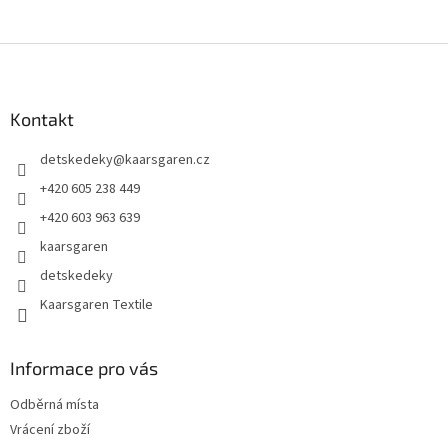
Z
á
p
a
Kontakt
t
detskedeky
@
kaarsgaren.cz
í
+420 605 238 449
+420 603 963 639
kaarsgaren
detskedeky
Kaarsgaren Textile
Informace pro vás
Odběrná místa
Vrácení zboží