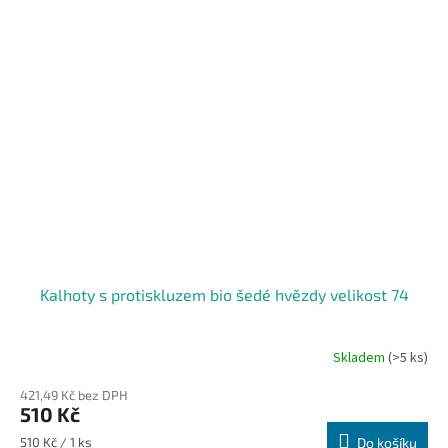
Kalhoty s protiskluzem bio šedé hvězdy velikost 74
Skladem
(>5 ks)
421,49 Kč bez DPH
510 Kč
Měrná
510 Kč / 1 ks
Do košíku