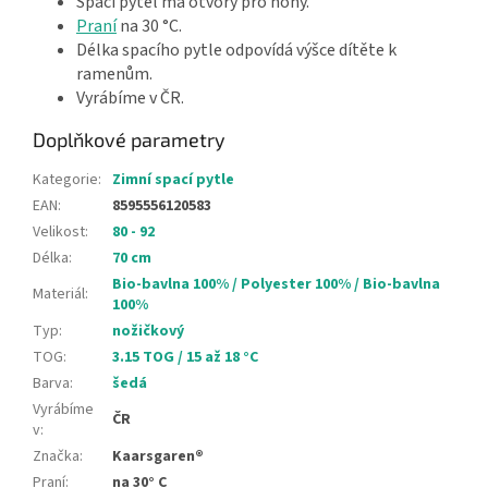
Spací pytel má otvory pro nohy.
Praní
na 30 °C.
Délka spacího pytle odpovídá výšce dítěte k
ramenům.
Vyrábíme v ČR.
Doplňkové parametry
Kategorie
:
Zimní spací pytle
EAN
:
8595556120583
Velikost
:
80 - 92
Délka
:
70 cm
Bio-bavlna 100% / Polyester 100% / Bio-bavlna
Materiál
:
100%
Typ
:
nožičkový
TOG
:
3.15 TOG / 15 až 18 °C
Barva
:
šedá
Vyrábíme
ČR
v
:
Značka
:
Kaarsgaren®
Praní
:
na 30° C