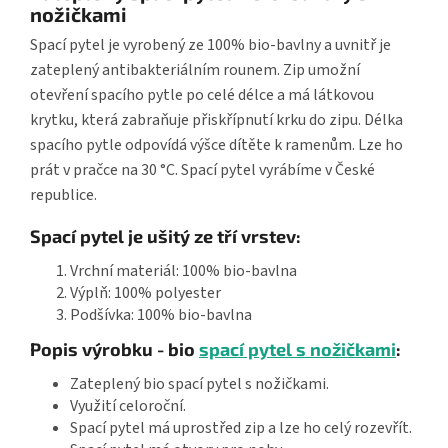
nožičkami
Spací pytel je vyrobený ze 100% bio-bavlny a uvnitř je
zateplený antibakteriálním rounem. Zip umožní
otevření spacího pytle po celé délce a má látkovou
krytku, která zabraňuje přiskřípnutí krku do zipu. Délka
spacího pytle odpovídá výšce dítěte k ramenům. Lze ho
prát v pračce na 30 °C. Spací pytel vyrábíme v České
republice.
Spací pytel je ušitý ze tří vrstev:
Vrchní materiál: 100% bio-bavlna
Výplň: 100% polyester
Podšívka: 100% bio-bavlna
Popis výrobku - bio
spací pytel s nožičkami
:
Zateplený bio spací pytel s nožičkami.
Využití celoroční.
Spací pytel má uprostřed zip a lze ho celý rozevřít.