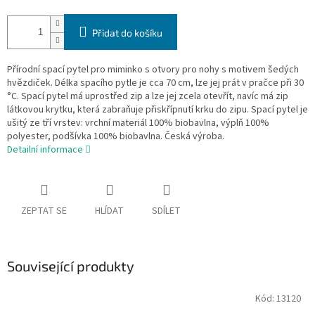
Přidat do košíku
Přírodní spací pytel pro miminko s otvory pro nohy s motivem šedých
hvězdiček. Délka spacího pytle je cca 70 cm, lze jej prát v pračce při 30
°C. Spací pytel má uprostřed zip a lze jej zcela otevřít, navíc má zip
látkovou krytku, která zabraňuje přiskřípnutí krku do zipu. Spací pytel je
ušitý ze tří vrstev: vrchní materiál 100% biobavlna, výplň 100%
polyester, podšívka 100% biobavlna. Česká výroba.
Detailní informace
ZEPTAT SE
HLÍDAT
SDÍLET
Související produkty
Kód:
13120