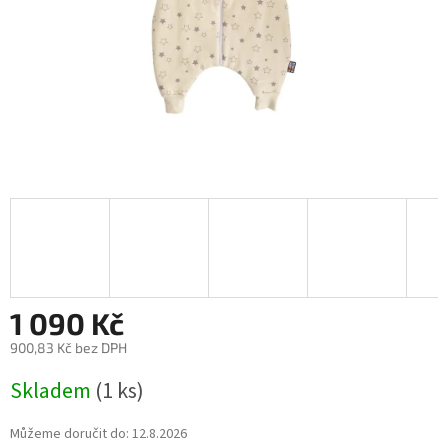
1 090 Kč
900,83 Kč bez DPH
Měrná
Skladem
(1 ks)
cena:
Můžeme doručit do:
12.8.2026