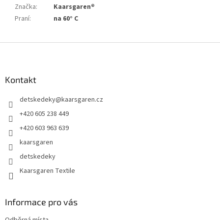
Značka
:
Kaarsgaren®
Praní
:
na 60° C
Z
á
p
a
Kontakt
t
detskedeky
@
kaarsgaren.cz
í
+420 605 238 449
+420 603 963 639
kaarsgaren
detskedeky
Kaarsgaren Textile
Informace pro vás
Odběrná místa