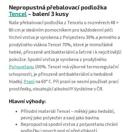
Nepropustná přebalovací podložka
Tencel
– balení 3 kusy
Naše přebalovací podložka z Tencelu o rozměrech 48 ×
80 cm je ideálním pomocníkem pro každodenní péči.
Vrchní vrstva je vyrobena z Polyesteru 30% a jemného a
prodyšného vlákna Tencel 70%, které je mimořádně
hebké, přirozeně antibakteriální a šetrné i k nejcitlivější
pokožce. Spodní vrstva je vyrobena z prodyšného
Polyuretanu
100%. Tencel má výborné termoregulační
schopnosti, je přirozeně antibakteriální a hedvábně
hladký.
Praní
na 60° C. Při praní se nesmí používat prací
prostředky, obsahující alkohol!!! Vyrábíme v ČR.
Hlavní výhody:
Přírodní materiál Tencel – měkký jako hedvábí,
pevný jako polyester a savý jako bavlna.
Nepropustná spodní vrstva z polyuretanu chrání
podložku i povrch pod ní před vlhkostí.