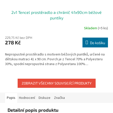
2v1 Tencel prostěradlo a chránič 41x90cm béžové
puntíky
Skladem
(>5 ks)
229,75 Kč bez DPH
278 Kč
Do košíku
Nepropustné prostěradlo s motivem béžových puntíků, určené na
dětskou matraci 41 x 90 cm. Povrch je z Tencel 70% a Polyesteru
30%, spodní nepropustná strana z Polyuretanu 100%....
ZOBRAZIT VŠECHNY SOUVISEJÍCÍ PRODUKTY
Popis
Hodnocení
Diskuze
Značka
Detailní popis produktu