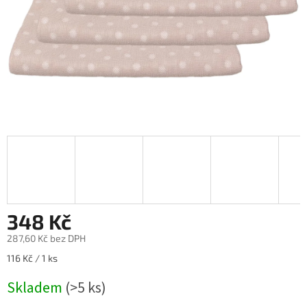
348 Kč
287,60 Kč bez DPH
Měrná
116 Kč / 1 ks
cena:
Skladem
(>5 ks)