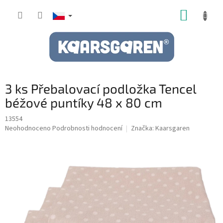
Přejít
NÁKUP
na
obsah
KOŠÍK
3 ks Přebalovací podložka Tencel
béžové puntíky 48 x 80 cm
13554
Průměrné
Neohodnoceno
Podrobnosti hodnocení
Značka:
Kaarsgaren
hodnocení
produktu
je
0,0
z
5
hvězdiček.