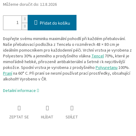
Můžeme doručit do:
12.8.2026
Přidat do košíku
Dopřejte svému miminku maximální pohodlí při každém přebalování.
Naše přebalovací podložka z Tencelu o rozměrech 48 × 80 cm je
ideálním pomocníkem pro každodenní péči. Vrchní vrstva je vyrobena z
Polyesteru 30% a jemného a prodyšného vlákna
Tencel
70%, které je
mimořádně hebké, přirozeně antibakteriální a šetrné i k nejcitlivější
pokožce. Spodní vrstva je vyrobena z prodyšného
Polyuretanu
100%.
Praní
na 60° C. Při praní se nesmí používat prací prostředky, obsahující
alkohol!!! Vyrobeno v ČR.
Detailní informace
ZEPTAT SE
HLÍDAT
SDÍLET