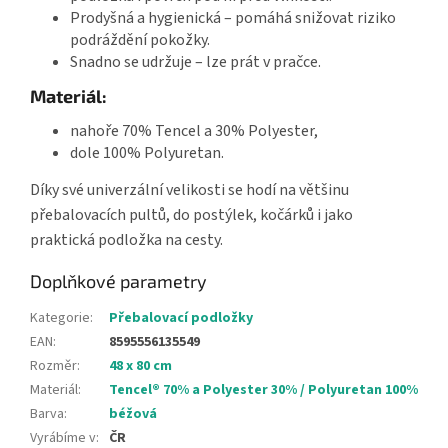
Prodyšná a hygienická – pomáhá snižovat riziko
podráždění pokožky.
Snadno se udržuje – lze prát v pračce.
Materiál:
nahoře 70% Tencel a 30% Polyester,
dole 100% Polyuretan.
Díky své univerzální velikosti se hodí na většinu
přebalovacích pultů, do postýlek, kočárků i jako
praktická podložka na cesty.
Doplňkové parametry
Kategorie
:
Přebalovací podložky
EAN
:
8595556135549
Rozměr
:
48 x 80 cm
Materiál
:
Tencel® 70% a Polyester 30% / Polyuretan 100%
Barva
:
béžová
Vyrábíme v
:
ČR