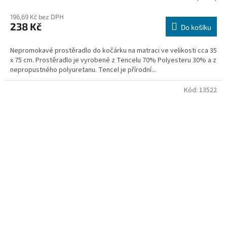
196,69 Kč bez DPH
238 Kč
Do košíku
Nepromokavé prostěradlo do kočárku na matraci ve velikosti cca 35
x 75 cm. Prostěradlo je vyrobené z Tencelu 70% Polyesteru 30% a z
nepropustného polyuretanu. Tencel je přírodní...
Kód:
13522