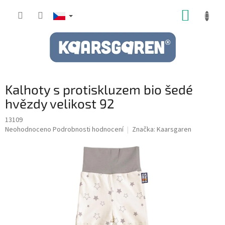
Přejít
NÁKUP
na
obsah
KOŠÍK
Kalhoty s protiskluzem bio šedé
hvězdy velikost 92
13109
Průměrné
Neohodnoceno
Podrobnosti hodnocení
Značka:
Kaarsgaren
hodnocení
produktu
je
0,0
z
5
hvězdiček.