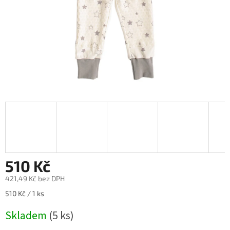
510 Kč
421,49 Kč bez DPH
Měrná
510 Kč / 1 ks
cena:
Skladem
(5 ks)