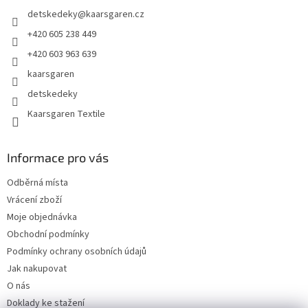
t
detskedeky
@
kaarsgaren.cz
í
+420 605 238 449
+420 603 963 639
kaarsgaren
detskedeky
Kaarsgaren Textile
Informace pro vás
Odběrná místa
Vrácení zboží
Moje objednávka
Obchodní podmínky
Podmínky ochrany osobních údajů
Jak nakupovat
O nás
Doklady ke stažení