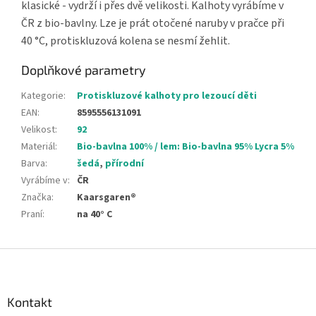
klasické - vydrží i přes dvě velikosti. Kalhoty vyrábíme v
ČR z bio-bavlny. Lze je prát otočené naruby v pračce při
40 °C, protiskluzová kolena se nesmí žehlit.
Doplňkové parametry
Kategorie
:
Protiskluzové kalhoty pro lezoucí děti
EAN
:
8595556131091
Velikost
:
92
Materiál
:
Bio-bavlna 100% / lem: Bio-bavlna 95% Lycra 5%
Barva
:
šedá
,
přírodní
Vyrábíme v
:
ČR
Značka
:
Kaarsgaren®
Praní
:
na 40° C
Z
á
p
a
Kontakt