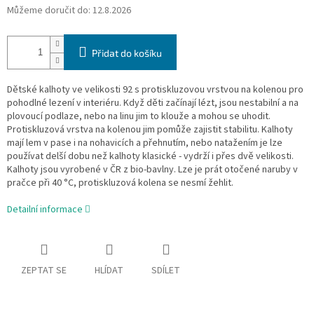
Můžeme doručit do:
12.8.2026
Přidat do košíku
Dětské kalhoty ve velikosti 92 s protiskluzovou vrstvou na kolenou pro
pohodlné lezení v interiéru. Když děti začínají lézt, jsou nestabilní a na
plovoucí podlaze, nebo na linu jim to klouže a mohou se uhodit.
Protiskluzová vrstva na kolenou jim pomůže zajistit stabilitu. Kalhoty
mají lem v pase i na nohavicích a přehnutím, nebo natažením je lze
používat delší dobu než kalhoty klasické - vydrží i přes dvě velikosti.
Kalhoty jsou vyrobené v ČR z bio-bavlny. Lze je prát otočené naruby v
pračce při 40 °C, protiskluzová kolena se nesmí žehlit.
Detailní informace
ZEPTAT SE
HLÍDAT
SDÍLET