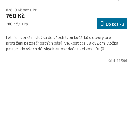
628,10 Kč bez DPH
760 Kč
Měrná
760 Kč / 1 ks
Do košíku
cena:
Letní univerzální vložka do všech typů kočárků s otvory pro
protažení bezpečnostních pásů, velikost cca 38 x 82 cm. Vložka
pasuje i do všech dětských autosedaček velikosti 0+ (0...
Kód:
11596