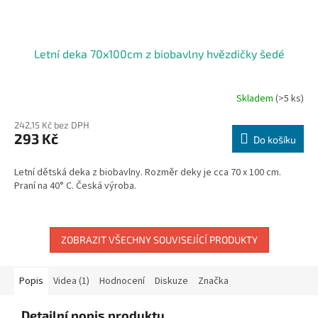
Letní deka 70x100cm z biobavlny hvězdičky šedé
Skladem
(>5 ks)
242,15 Kč bez DPH
293 Kč
Do košíku
Letní dětská deka z biobavlny. Rozměr deky je cca 70 x 100 cm.
Praní na 40° C. Česká výroba.
ZOBRAZIT VŠECHNY SOUVISEJÍCÍ PRODUKTY
Popis
Videa (1)
Hodnocení
Diskuze
Značka
Detailní popis produktu