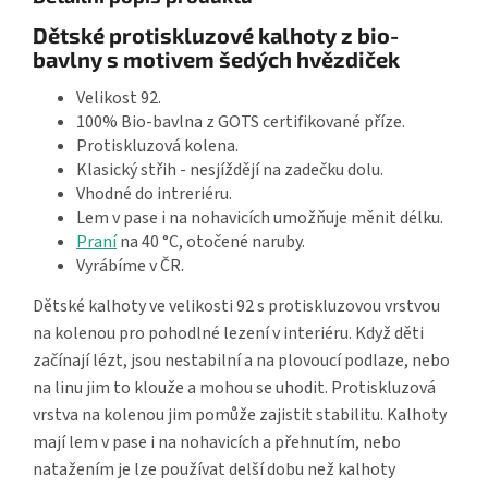
Dětské protiskluzové kalhoty z bio-
bavlny s motivem šedých hvězdiček
Velikost 92.
100% Bio-bavlna z GOTS certifikované příze.
Protiskluzová kolena.
Klasický střih - nesjíždějí na zadečku dolu.
Vhodné do intreriéru.
Lem v pase i na nohavicích umožňuje měnit délku.
Praní
na 40 °C, otočené naruby.
Vyrábíme v ČR.
Dětské kalhoty ve velikosti 92 s protiskluzovou vrstvou
na kolenou pro pohodlné lezení v interiéru. Když děti
začínají lézt, jsou nestabilní a na plovoucí podlaze, nebo
na linu jim to klouže a mohou se uhodit. Protiskluzová
vrstva na kolenou jim pomůže zajistit stabilitu. Kalhoty
mají lem v pase i na nohavicích a přehnutím, nebo
natažením je lze používat delší dobu než kalhoty