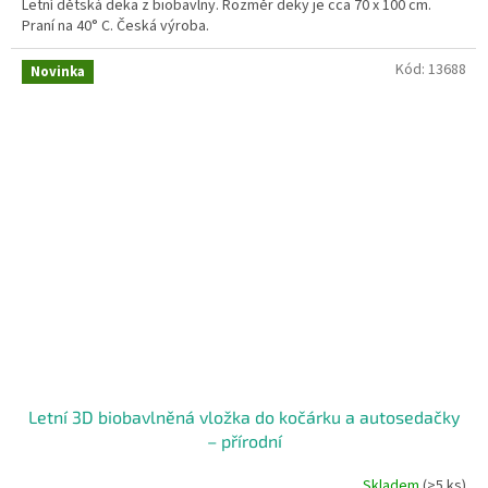
Letní dětská deka z biobavlny. Rozměr deky je cca 70 x 100 cm.
Praní na 40° C. Česká výroba.
Kód:
13688
Novinka
Letní 3D biobavlněná vložka do kočárku a autosedačky
– přírodní
Skladem
(>5 ks)