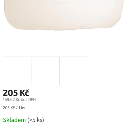
205 Kč
169,42 Kč bez DPH
Měrná
205 Kč / 1 ks
cena:
Skladem
(>5 ks)