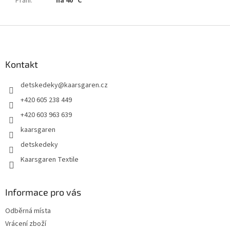
Praní
:
na 40° C
Z
á
p
a
Kontakt
t
detskedeky
@
kaarsgaren.cz
í
+420 605 238 449
+420 603 963 639
kaarsgaren
detskedeky
Kaarsgaren Textile
Informace pro vás
Odběrná místa
Vrácení zboží