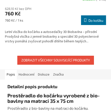
628,10 Kč bez DPH
760 Kč
Měrná
760 Kč / 1 ks
Do košíku
cena:
Letní vložka do kočárku a autosedačky 3D Biobavlna – přírodní
Prodyšná vložka z jemné biobavlny a speciální 3D polyesterové
vrstvy pomáhá zvyšovat pohodlí dítěte během teplých...
ZOBRAZIT VŠECHNY SOUVISEJÍCÍ PRODUKTY
Popis
Hodnocení
Diskuze
Značka
Detailní popis produktu
Prostěradlo do kočárku vyrobené z bio-
bavlny na matraci 35 x 75 cm
Prostěradlo z bio-bavlny na matraci do kočárku.