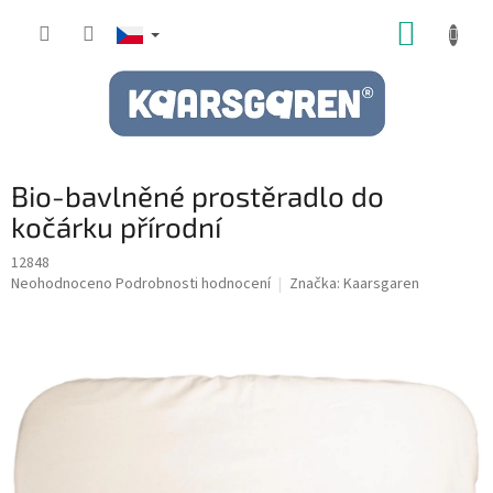
Přejít
NÁKUP
na
obsah
KOŠÍK
Bio-bavlněné prostěradlo do
kočárku přírodní
12848
Průměrné
Neohodnoceno
Podrobnosti hodnocení
Značka:
Kaarsgaren
hodnocení
produktu
je
0,0
z
5
hvězdiček.