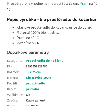
Prostěradlo je vhodné na matraci 35 x 75 cm.
Praní
na 40
°C.
Popis výrobku - bio prostěradlo do kočárku:
Klasické prostěradlo do kočárku ušité do gumy.
Materiál 100% bio-bavlna.
Praní na 40 °C.
Vyrábíme v ČR.
Doplňkové parametry
Kategorie
:
Prostěradla do kočárku
EAN
:
8595556128480
Rozměr
:
35 x 75 cm
Materiál
:
Bio-Bavlna 100%
Použití
:
prostěradlo
Barva
:
přírodní
Vyrábíme v
:
ČR
Značka
:
Kaarsgaren®