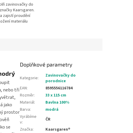
ýplň zavinovačky do
značky Kaarsgaren.
a zajistí proudění
ložení materiálu
lně) zavinovačky je
ster. Výplň lze
Doplňkové parametry
modrý
Zavinovačky do
Kategorie
:
porodnice
oupit
EAN
:
8595556116784
, nebo tři
Rozměr
:
33 x 115 cm
yvětrat,
Materiál
:
Bavlna 100%
á jako
Barva
:
modrá
ný prostor
Vyrábíme
rověň
ČR
v
:
ko se
Značka
:
Kaarsgaren®