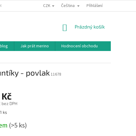
CZK
Čeština
ODNÍ PODMÍNKY
PODMÍNKY OCHRANY OSOBNÍCH ÚDAJŮ
Přihlášení
JAK NAKU
NÁKUPNÍ
Prázdný košík
KOŠÍK
 blog
Jak prát merino
Hodnocení obchodu
tíky - povlak
11678
 Kč
č bez DPH
1 ks
dem
(>5 ks)