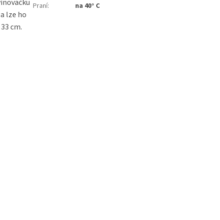
vinovačku
Praní
:
na 40° C
 a lze ho
 33 cm.