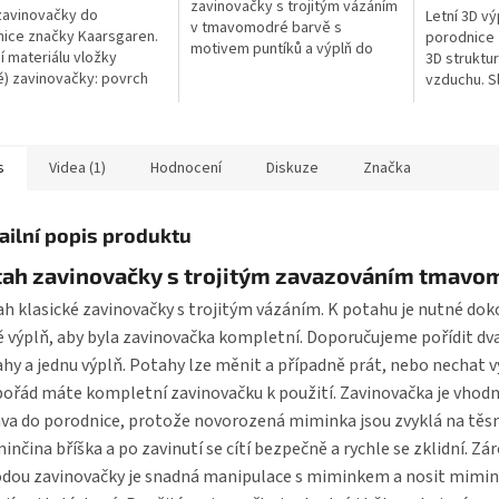
zavinovačky s trojitým vázáním
zavinovačky do
Letní 3D v
v tmavomodré barvě s
ice značky Kaarsgaren.
porodnice 
motivem puntíků a výplň do
í materiálu vložky
3D struktur
zavinovačky. Povlak
ě) zavinovačky: povrch
vzduchu. S
zavinovačky je ze 100% bavlny
avlna, výplň 100%
vložky (výp
a lze ho prát v pračce na...
ter. Výplň lze prát v
100% polye
 na 30° C, má...
prát...
s
Videa (1)
Hodnocení
Diskuze
Značka
ailní popis produktu
tah zavinovačky s trojitým zavazováním tmavo
h klasické zavinovačky s trojitým vázáním. K potahu je nutné dok
ě výplň, aby byla zavinovačka kompletní. Doporučujeme pořídit dva
hy a jednu výplň. Potahy lze měnit a případně prát, nebo nechat v
pořád máte kompletní zavinovačku k použití. Zavinovačka je vhodn
va do porodnice, protože novorozená miminka jsou zvyklá na těs
nčina bříška a po zavinutí se cítí bezpečně a rychle se zklidní. Zá
dou zavinovačky je snadná manipulace s miminkem a nosit mimin