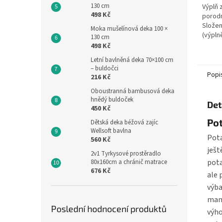
130 cm
Výplň 
498 Kč
porodn
Složen
Moka mušelínová deka 100 ×
(výpln
130 cm
100% b
498 Kč
polyes
Letní bavlněná deka 70×100 cm
pračce
– buldočci
Popi
216 Kč
Oboustranná bambusová deka
hnědý buldoček
Det
450 Kč
Po
Dětská deka béžová zajíc
Wellsoft bavlna
Pota
560 Kč
ješt
2v1 Tyrkysové prostěradlo
pota
80x160cm a chránič matrace
676 Kč
ale 
výba
mami
Poslední hodnocení produktů
výho