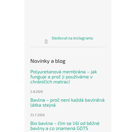
Sledovat na Instagramu
Novinky a blog
Polyuretanová membrána – jak
funguje a proč ji používáme v
chráničích matrací
2.8.2026
Bavlna – proč není každá bavlněná
látka stejná
31.7.2026
Bio bavlna – čím se liší od běžné
bavlny a co znamená GOTS