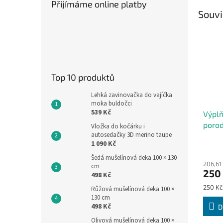
Přijímáme online platby
Souvi
Top 10 produktů
Lehká zavinovačka do vajíčka
moka buldočci
539 Kč
Výplň
porod
Vložka do kočárku i
autosedačky 3D merino taupe
1 090 Kč
Šedá mušelínová deka 100 × 130
206,61
cm
250
498 Kč
Měrná
250 Kč 
Růžová mušelínová deka 100 ×
cena:
130 cm
498 Kč
D
Olivová mušelínová deka 100 ×