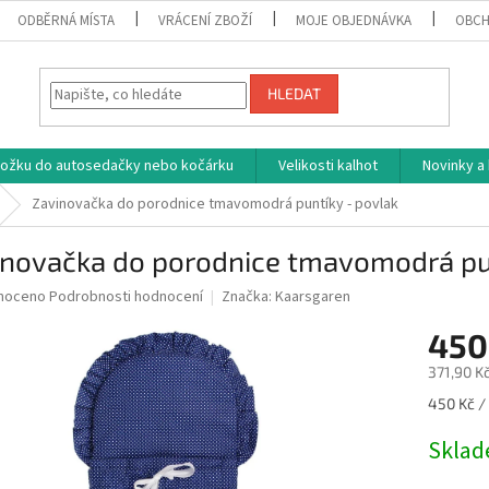
ODBĚRNÁ MÍSTA
VRÁCENÍ ZBOŽÍ
MOJE OBJEDNÁVKA
OBCH
HLEDAT
vložku do autosedačky nebo kočárku
Velikosti kalhot
Novinky a
Zavinovačka do porodnice tmavomodrá puntíky - povlak
inovačka do porodnice tmavomodrá pun
né
noceno
Podrobnosti hodnocení
Značka:
Kaarsgaren
ní
450
u
371,90 K
Měrná
450 Kč / 
cena:
ek.
Skla