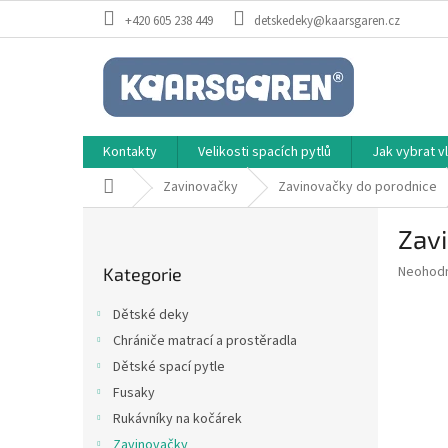
Přejít
+420 605 238 449
detskedeky@kaarsgaren.cz
na
obsah
Kontakty
Velikosti spacích pytlů
Jak vybrat 
Domů
Zavinovačky
Zavinovačky do porodnice
P
Zav
o
Přeskočit
s
Průměr
Neohod
Kategorie
kategorie
t
hodnoce
r
produkt
Dětské deky
a
je
Chrániče matrací a prostěradla
0,0
n
z
Dětské spací pytle
n
5
í
Fusaky
hvězdič
p
Rukávníky na kočárek
a
Zavinovačky