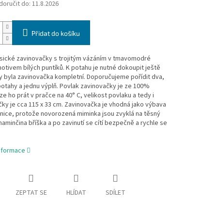
oručit do:
11.8.2026
Přidat do košíku
asické zavinovačky s trojitým vázáním v tmavomodré
otivem bílých puntíků. K potahu je nutné dokoupit ještě
y byla zavinovačka kompletní. Doporučujeme pořídit dva,
potahy a jednu výplň. Povlak zavinovačky je ze 100%
lze ho prát v pračce na 40° C, velikost povlaku a tedy i
ky je cca 115 x 33 cm. Zavinovačka je vhodná jako výbava
nice, protože novorozená miminka jsou zvyklá na těsný
aminčina bříška a po zavinutí se cítí bezpečně a rychle se
informace
ZEPTAT SE
HLÍDAT
SDÍLET