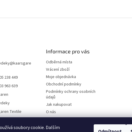
Informace pro vás
Odběrná místa
edeky
@
kaarsgare
Vrácení zboží
Moje objednávka
05 238 449
Obchodní podmínky
03 963 639
Podmínky ochrany osobních
garen
údajů
edeky
Jak nakupovat
aren Textile
O nás
Doklady ke stažení
On-line platby
užívá soubory cookie. Dalším
Odmítnout