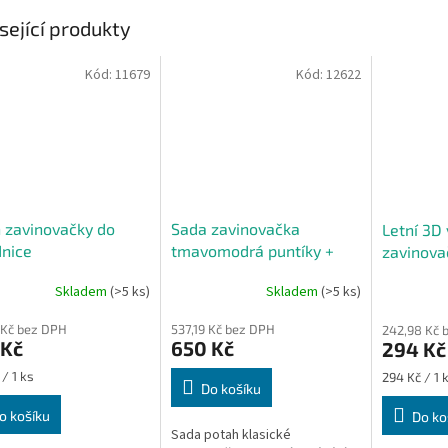
sející produkty
Kód:
11679
Kód:
12622
 zavinovačky do
Sada zavinovačka
Letní 3D 
nice
tmavomodrá puntíky +
zavinova
výplň
Skladem
(>5 ks)
Skladem
(>5 ks)
 Kč bez DPH
537,19 Kč bez DPH
242,98 Kč 
 Kč
650 Kč
294 Kč
Měrná
/ 1 ks
294 Kč / 1 
Do košíku
cena:
o košíku
Do ko
Sada potah klasické