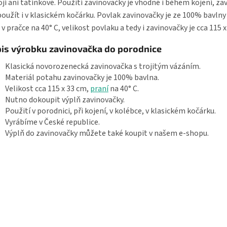
jí ani tatínkové. Použití zavinovačky je vhodné i během kojení, za
použít i v klasickém kočárku. Povlak zavinovačky je ze 100% bavlny
 v pračce na 40° C, velikost povlaku a tedy i zavinovačky je cca 115 x
is výrobku zavinovačka do porodnice
Klasická novorozenecká zavinovačka s trojitým vázáním.
Materiál potahu zavinovačky je 100% bavlna.
Velikost cca 115 x 33 cm,
praní
na 40° C.
Nutno dokoupit výplň zavinovačky.
Použití v porodnici, při kojení, v kolébce, v klasickém kočárku.
Vyrábíme v České republice.
Výplň do zavinovačky můžete také koupit v našem e-shopu.