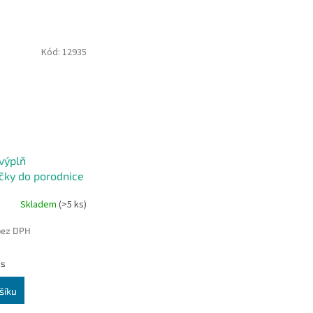
Kód:
12935
výplň
čky do porodnice
Skladem
(>5 ks)
bez DPH
ks
šíku