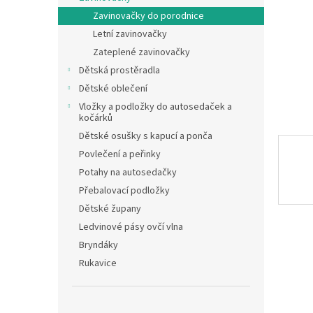
n
Zavinovačky do porodnice
e
Letní zavinovačky
l
Zateplené zavinovačky
Dětská prostěradla
Dětské oblečení
Vložky a podložky do autosedaček a
kočárků
Dětské osušky s kapucí a ponča
Povlečení a peřinky
Potahy na autosedačky
Přebalovací podložky
Dětské župany
Ledvinové pásy ovčí vlna
Bryndáky
Rukavice