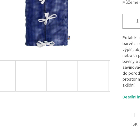
Můžeme d
Potah kl
barvě s m
výplň, ab
nebo tři 
bavlny a 
zavinovač
do porod
prostor m
zklidní.
Detailní 
TISK