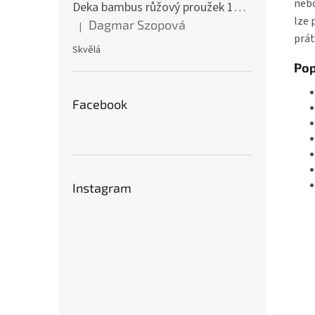
nebo
Deka bambus růžový proužek 160 x 200 cm
lze 
Dagmar Szopová
|
Hodnocení produktu je 5 z 5 hvězdiček.
prát
Skvělá
Pop
Facebook
Instagram