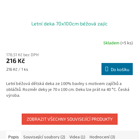
Letní deka 70x100cm béžová zajíc
Skladem
(>5 ks)
178,51 Kč bez DPH
216 Kč
Měrná
216 Kč / 1 ks
Do košíku
cena:
Letní béžová dětská deka ze 100% bavlny s motivem zajíčků a
obláčků. Rozměr deky je 70 x 100 cm. Deku lze prát na 40 °C. Česká
výroba.
ZOBRAZIT VŠECHNY SOUVISEJÍCÍ PRODUKTY
Popis
Související soubory (2)
Videa (1)
Hodnocení (3)