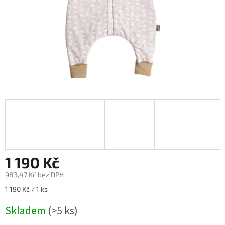
1 190 Kč
983,47 Kč bez DPH
Měrná
1 190 Kč / 1 ks
cena:
Skladem
(>5 ks)