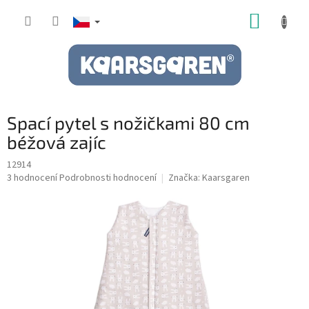
Přejít
NÁKUP
na
obsah
KOŠÍK
Spací pytel s nožičkami 80 cm
béžová zajíc
12914
Průměrné
3 hodnocení
Podrobnosti hodnocení
Značka:
Kaarsgaren
hodnocení
produktu
je
5,0
z
5
hvězdiček.