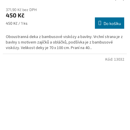
371,90 Kč bez DPH
450 Kč
Měrná
450 Kč / 1 ks
Do košíku
cena:
Oboustranná deka z bambusové viskózy a bavlny. Vrchní strana je z
bavlny s motivem zajíčků a obláčků, podšívka je z bambusové
viskózy. Velikost deky je 70 x 100 cm. Praní na 40...
Kód:
13032