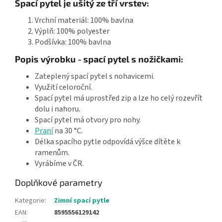
Spací pytel je ušitý ze tří vrstev:
Vrchní materiál: 100% bavlna
Výplň: 100% polyester
Podšívka: 100% bavlna
Popis výrobku - spací pytel s nožičkami:
Zateplený spací pytel s nohavicemi.
Využití celoroční.
Spací pytel má uprostřed zip a lze ho celý rozevřít
dolu i nahoru.
Spací pytel má otvory pro nohy.
Praní
na 30 °C.
Délka spacího pytle odpovídá výšce dítěte k
ramenům.
Vyrábíme v ČR.
Doplňkové parametry
Kategorie
:
Zimní spací pytle
EAN
:
8595556129142