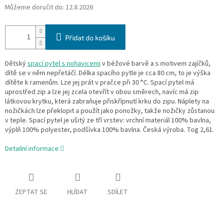
Můžeme doručit do:
12.8.2026
Přidat do košíku
Dětský
spací pytel s nohavicemi
v béžové barvě a s motivem zajíčků,
dítě se v něm nepřetáčí. Délka spacího pytle je cca 80 cm, to je výška
dítěte k ramenům. Lze jej prát v pračce při 30 °C. Spací pytel má
uprostřed zip a lze jej zcela otevřít v obou směrech, navíc má zip
látkovou krytku, která zabraňuje přiskřípnutí krku do zipu. Náplety na
nožičkách lze překlopit a použít jako ponožky, takže nožičky zůstanou
v teple. Spací pytel je ušitý ze tří vrstev: vrchní materiál 100% bavlna,
výplň 100% polyester, podšívka 100% bavlna. Česká výroba. Tog 2,61.
Detailní informace
ZEPTAT SE
HLÍDAT
SDÍLET