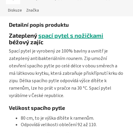
Diskuze
Značka
Detailní popis produktu
Zateplený
spací pytel s nožičkami
béžový zajíc
Spací pytel je vyrobený ze 100% bavlny a uvnitř je
zateplený antibakteriálním rounem. Zip umožní
otevření spacího pytle po celé délce v obou směrech a
má látkovou krytku, která zabraňuje přiskřípnutí krku do
zipu. Délka spacího pytle odpovídá výšce dítěte k
ramenům, lze ho prát v pračce na 30 °C. Spací pytel
vyrábíme v České republice.
Velikost spacího pytle
80 cm, to je výška dítěte k ramenům.
Odpovídá velikosti oblečení 92 až 110.