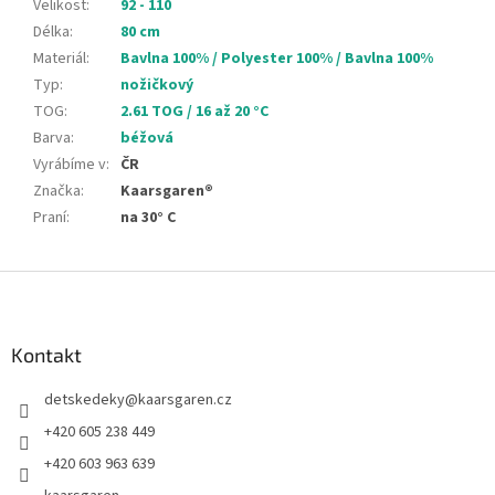
Velikost
:
92 - 110
Délka
:
80 cm
Materiál
:
Bavlna 100% / Polyester 100% / Bavlna 100%
Typ
:
nožičkový
TOG
:
2.61 TOG / 16 až 20 °C
Barva
:
béžová
Vyrábíme v
:
ČR
Značka
:
Kaarsgaren®
Praní
:
na 30° C
Z
á
p
a
Kontakt
t
detskedeky
@
kaarsgaren.cz
í
+420 605 238 449
+420 603 963 639