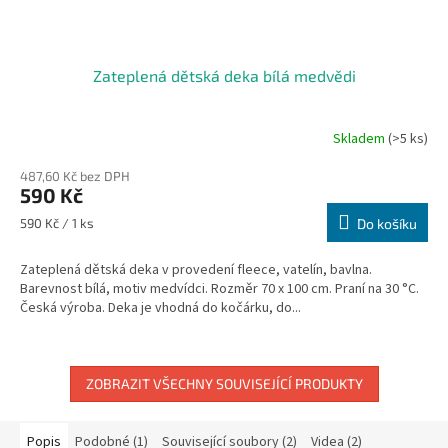
Zateplená dětská deka bílá medvědi
Skladem
(>5 ks)
Průměrné
hodnocení
487,60 Kč bez DPH
produktu
590 Kč
je
5,0
Měrná
590 Kč / 1 ks
Do košíku
z
cena:
5
Zateplená dětská deka v provedení fleece, vatelín, bavlna.
hvězdiček.
Barevnost bílá, motiv medvídci. Rozměr 70 x 100 cm. Praní na 30 °C.
Česká výroba. Deka je vhodná do kočárku, do...
ZOBRAZIT VŠECHNY SOUVISEJÍCÍ PRODUKTY
Popis
Podobné (1)
Související soubory (2)
Videa (2)