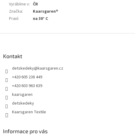
Vyrábíme v
:
ČR
Značka
:
Kaarsgaren®
Praní
:
na 30° C
Z
á
p
a
Kontakt
t
detskedeky
@
kaarsgaren.cz
í
+420 605 238 449
+420 603 963 639
kaarsgaren
detskedeky
Kaarsgaren Textile
Informace pro vás