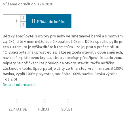
Můžeme doručit do:
12.8.2026
Přidat do košíku
Dětský spací pytel s otvory pro nohy ve smetanové barvě a s motivem
zajíčků, dítě v něm může volně kopat nožičkami. Délka spacího pytle je
cca 100 cm, to je výška dítěte k ramenům. Lze jej prát v pračce při 30
°C. Spací pytel má uprostřed zip a lze jej zcela otevřít v obou směrech,
navíc má zip látkovou krytku, která zabraňuje přiskřípnutí krku do zipu.
Náplety na nožičkách lze překlopit a otvory uzavřít, takže nožičky
zůstanou v teple. Spací pytel je ušitý ze tří vrstev: vrchní materiál 100%
bavlna, výplň 100% polyester, podšívka 100% bavlna. Česká výroba.
Tog 2,61.
Detailní informace
ZEPTAT SE
HLÍDAT
SDÍLET