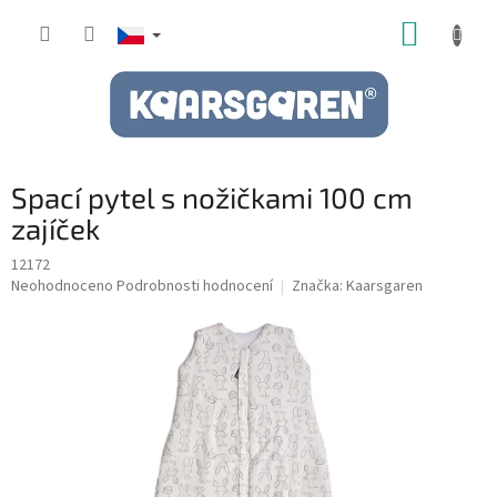
Přejít
NÁKUP
na
obsah
KOŠÍK
Spací pytel s nožičkami 100 cm
zajíček
12172
Průměrné
Neohodnoceno
Podrobnosti hodnocení
Značka:
Kaarsgaren
hodnocení
produktu
je
0,0
z
5
hvězdiček.