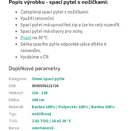
Popis výrobku - spací pytel s nožičkami:
Zateplený spací pytel s nožičkami.
Využití celoroční.
Spací pytel má uprostřed zip a lze ho celý rozevřít.
Spací pytel má otvory pro nohy.
Praní
na 30 °C.
Délka spacího pytle odpovídá výšce dítěte k
ramenům.
Vyrábíme v ČR.
Doplňkové parametry
Kategorie
:
Zimní spací pytle
EAN
:
8595556121726
Velikost
:
116 - 128
Délka
:
100 cm
Materiál
:
Bavlna 100% / Polyester 100% / Bavlna 100%
Typ
:
nožičkový
TOG
:
2.61 TOG / 16 až 20 °C
Barva
:
smetanová