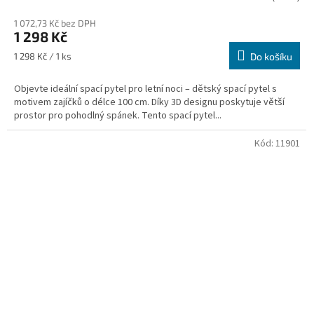
1 072,73 Kč bez DPH
1 298 Kč
Měrná
1 298 Kč / 1 ks
Do košíku
cena:
Objevte ideální spací pytel pro letní noci – dětský spací pytel s
motivem zajíčků o délce 100 cm. Díky 3D designu poskytuje větší
prostor pro pohodlný spánek. Tento spací pytel...
Kód:
11901