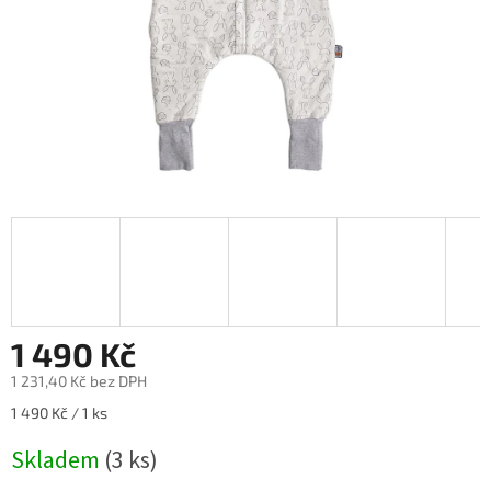
1 490 Kč
1 231,40 Kč bez DPH
Měrná
1 490 Kč / 1 ks
cena:
Skladem
(3 ks)