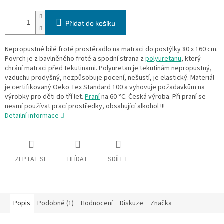
Přidat do košíku
Nepropustné bílé froté prostěradlo na matraci do postýlky 80 x 160 cm.
Povrch je z bavlněného froté a spodní strana z
polyuretanu
, který
chrání matraci před tekutinami. Polyuretan je tekutinám nepropustný,
vzduchu prodyšný, nezpůsobuje pocení, nešustí, je elastický. Materiál
je certifikovaný Oeko Tex Standard 100 a vyhovuje požadavkům na
výrobky pro děti do tří let.
Praní
na 60 °C. Česká výroba. Při praní se
nesmí používat prací prostředky, obsahující alkohol !!!
Detailní informace
ZEPTAT SE
HLÍDAT
SDÍLET
Popis
Podobné (1)
Hodnocení
Diskuze
Značka