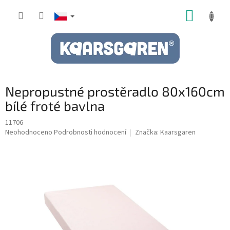
Přejít
NÁKUP
na
obsah
KOŠÍK
Nepropustné prostěradlo 80x160cm
bílé froté bavlna
11706
Průměrné
Neohodnoceno
Podrobnosti hodnocení
Značka:
Kaarsgaren
hodnocení
produktu
je
0,0
z
5
hvězdiček.