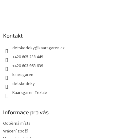
Z
á
p
a
Kontakt
t
detskedeky
@
kaarsgaren.cz
í
+420 605 238 449
+420 603 963 639
kaarsgaren
detskedeky
Kaarsgaren Textile
Informace pro vás
Odběrná místa
Vrácení zboží