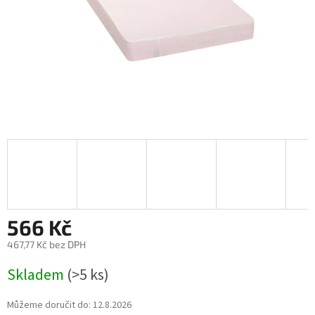
566 Kč
467,77 Kč bez DPH
Měrná
Skladem
(>5 ks)
cena:
Můžeme doručit do:
12.8.2026