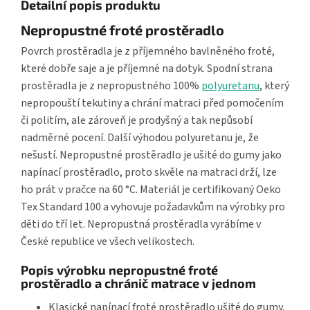
Detailní popis produktu
Nepropustné froté prostěradlo
Povrch prostěradla je z příjemného bavlněného froté,
které dobře saje a je příjemné na dotyk. Spodní strana
prostěradla je z nepropustného 100%
polyuretanu
, který
nepropouští tekutiny a chrání matraci před pomočením
či politím, ale zároveň je prodyšný a tak nepůsobí
nadměrné pocení. Další výhodou polyuretanu je, že
nešustí. Nepropustné prostěradlo je ušité do gumy jako
napínací prostěradlo, proto skvěle na matraci drží, lze
ho prát v pračce na 60 °C. Materiál je certifikovaný Oeko
Tex Standard 100 a vyhovuje požadavkům na výrobky pro
děti do tří let. Nepropustná prostěradla vyrábíme v
České republice ve všech velikostech.
Popis výrobku nepropustné froté
prostěradlo a chránič matrace v jednom
Klasické napínací froté prostěradlo ušité do gumy.