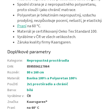
Spodní strana je z nepropustného polyuretanu,
proto slouží i jako chránič matrace.
Polyuretan je tekutinám nepropustný, vzduchu
prodyšný, nezpůsobuje pocení, nešustí, je elastický.
Praní
na 60 °C.
Materiál je certifikovaný Oeko Tex Standard 100.
Vyrábíme v ČR ve všech velikostech.
Záruka kvality firmy Kaarsgaren.
Doplňkové parametry
Kategorie
:
Nepropustná prostěradla
EAN
:
8595556117064
Rozměr
:
80 x 160 cm
Materiál
:
Bavlna 100% a Polyuretan 100%
Použití
:
2v1 prostěradlo a chránič
Barva
:
bílá
Vyrábíme v
:
ČR
Značka
:
Kaarsgaren®
Praní
:
na 60° C