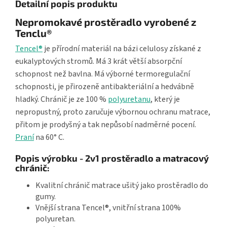
Detailní popis produktu
Nepromokavé prostěradlo vyrobené z
Tenclu®
Tencel®
je přírodní materiál na bázi celulosy získané z
eukalyptových stromů. Má 3 krát větší absorpční
schopnost než bavlna. Má výborné termoregulační
schopnosti, je přirozeně antibakteriální a hedvábně
hladký. Chránič je ze 100 %
polyuretanu
, který je
nepropustný, proto zaručuje výbornou ochranu matrace,
přitom je prodyšný a tak nepůsobí nadměrné pocení.
Praní
na 60° C.
Popis výrobku - 2v1 prostěradlo a matracový
chránič:
Kvalitní chránič matrace ušitý jako prostěradlo do
gumy.
Vnější strana Tencel®, vnitřní strana 100%
polyuretan.