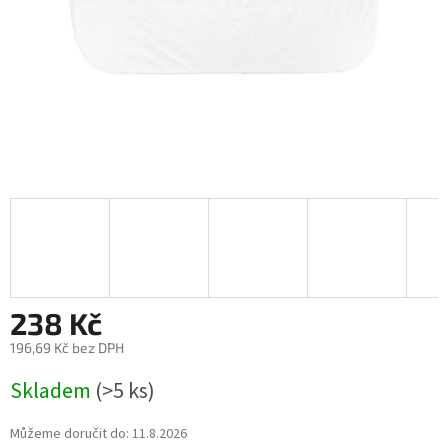
238 Kč
196,69 Kč bez DPH
Měrná
Skladem
(>5 ks)
cena:
Můžeme doručit do:
11.8.2026