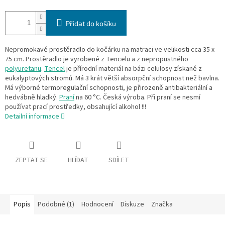
Přidat do košíku
Nepromokavé prostěradlo do kočárku na matraci ve velikosti cca 35 x
75 cm. Prostěradlo je vyrobené z Tencelu a z nepropustného
polyuretanu
.
Tencel
je přírodní materiál na bázi celulosy získané z
eukalyptových stromů. Má 3 krát větší absorpční schopnost než bavlna.
Má výborné termoregulační schopnosti, je přirozeně antibakteriální a
hedvábně hladký.
Praní
na 60 °C. Česká výroba. Při praní se nesmí
používat prací prostředky, obsahující alkohol !!!
Detailní informace
ZEPTAT SE
HLÍDAT
SDÍLET
Popis
Podobné (1)
Hodnocení
Diskuze
Značka