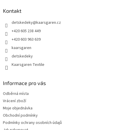
p
a
Kontakt
t
detskedeky
@
kaarsgaren.cz
í
+420 605 238 449
+420 603 963 639
kaarsgaren
detskedeky
Kaarsgaren Textile
Informace pro vás
Odběrná místa
Vrácení zboží
Moje objednávka
Obchodní podmínky
Podmínky ochrany osobních údajů
Jak nakupovat