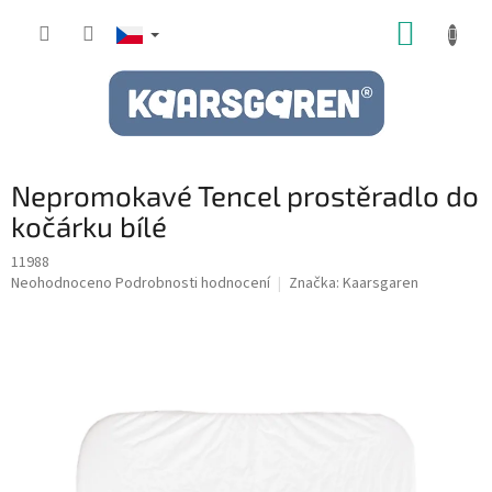
Přejít
NÁKUP
na
obsah
KOŠÍK
Nepromokavé Tencel prostěradlo do
kočárku bílé
11988
Průměrné
Neohodnoceno
Podrobnosti hodnocení
Značka:
Kaarsgaren
hodnocení
produktu
je
0,0
z
5
hvězdiček.