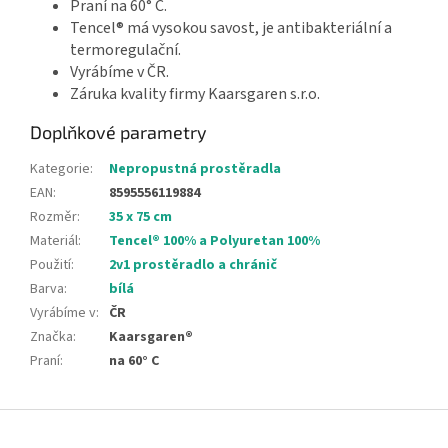
Praní na 60° C.
Tencel® má vysokou savost, je antibakteriální a
termoregulační.
Vyrábíme v ČR.
Záruka kvality firmy Kaarsgaren s.r.o.
Doplňkové parametry
Kategorie
:
Nepropustná prostěradla
EAN
:
8595556119884
Rozměr
:
35 x 75 cm
Materiál
:
Tencel® 100% a Polyuretan 100%
Použití
:
2v1 prostěradlo a chránič
Barva
:
bílá
Vyrábíme v
:
ČR
Značka
:
Kaarsgaren®
Praní
:
na 60° C
Z
á