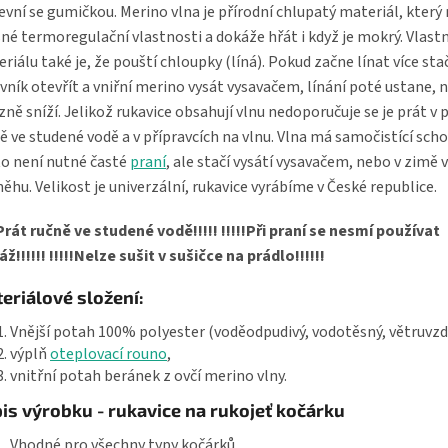
evní se gumičkou. Merino vlna je přírodní chlupatý materiál, který
né termoregulační vlastnosti a dokáže hřát i když je mokrý. Vlast
riálu také je, že pouští chloupky (líná). Pokud začne línat více sta
vník otevřít a vniřní merino vysát vysavačem, línání poté ustane, 
zně sníží. Jelikož rukavice obsahují vlnu nedoporučuje se je prát v p
ě ve studené vodě a v přípravcích na vlnu. Vlna má samočistící sch
o není nutné časté
praní
, ale stačí vysátí vysavačem, nebo v zimě 
něhu. Velikost je univerzální, rukavice vyrábíme v České republice.
!Prát ručně ve studené vodě!!!!! !!!!!Při praní se nesmí používat
áž!!!!!! !!!!!Nelze sušit v sušičce na prádlo!!!!!!
eriálové složení:
Vnější potah 100% polyester (voděodpudivý, vodotěsný, větruvzd
výplň
oteplovací rouno
,
vnitřní potah beránek z ovčí merino vlny.
is výrobku - rukavice na rukojeť kočárku
Vhodné pro všechny typy kočárků.