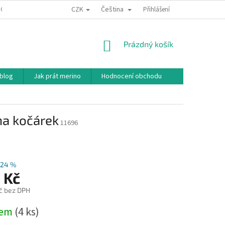
CZK
Čeština
ODNÍ PODMÍNKY
PODMÍNKY OCHRANY OSOBNÍCH ÚDAJŮ
Přihlášení
JAK NAKU
NÁKUPNÍ
Prázdný košík
KOŠÍK
 blog
Jak prát merino
Hodnocení obchodu
na kočárek
11696
–24 %
 Kč
č bez DPH
dem
(4 ks)