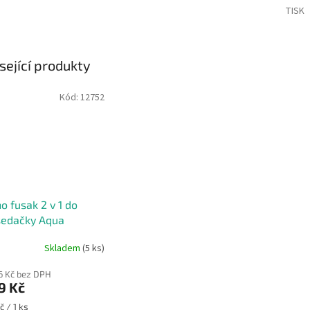
TISK
sející produkty
Kód:
12752
o fusak 2 v 1 do
sedačky Aqua
Skladem
(5 ks)
36 Kč bez DPH
9 Kč
č / 1 ks