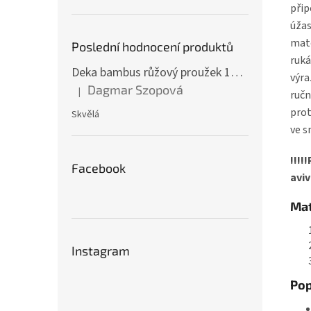
přip
úžas
mate
Poslední hodnocení produktů
ruká
Deka bambus růžový proužek 160 x 200 cm
výra
Dagmar Szopová
|
ručn
Hodnocení produktu je 5 z 5 hvězdiček.
prot
Skvělá
ve s
!!!!
Facebook
aviv
Mat
Instagram
Pop