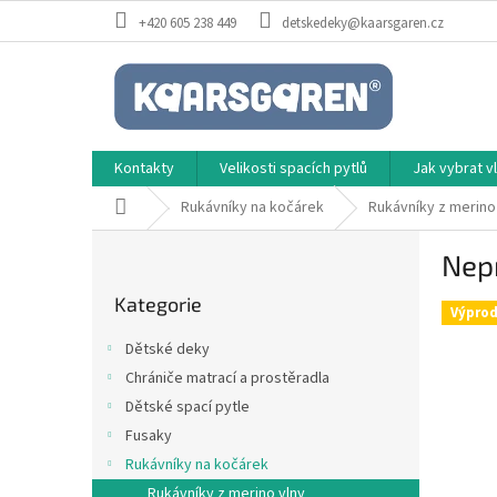
Přejít
+420 605 238 449
detskedeky@kaarsgaren.cz
na
obsah
Kontakty
Velikosti spacích pytlů
Jak vybrat 
Domů
Rukávníky na kočárek
Rukávníky z merino
P
Nep
o
Přeskočit
s
Kategorie
kategorie
t
Výprod
r
Dětské deky
a
Chrániče matrací a prostěradla
n
Dětské spací pytle
n
í
Fusaky
p
Rukávníky na kočárek
a
Rukávníky z merino vlny