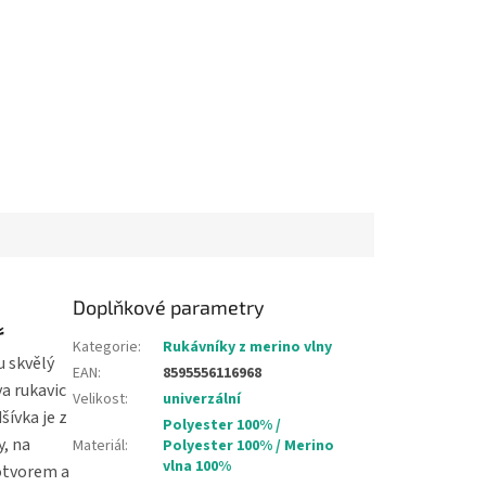
Doplňkové parametry
ř
Kategorie
:
Rukávníky z merino vlny
u skvělý
EAN
:
8595556116968
va rukavic
Velikost
:
univerzální
šívka je z
Polyester 100% /
y, na
Materiál
:
Polyester 100% / Merino
vlna 100%
 otvorem a