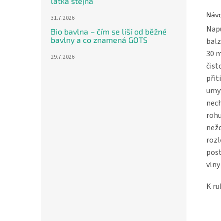
látka stejná
Návo
31.7.2026
Napu
Bio bavlna – čím se liší od běžné
bavlny a co znamená GOTS
balz
30 m
29.7.2026
čist
přit
umyv
nech
rohu
nežd
rozl
post
vlny
K ru