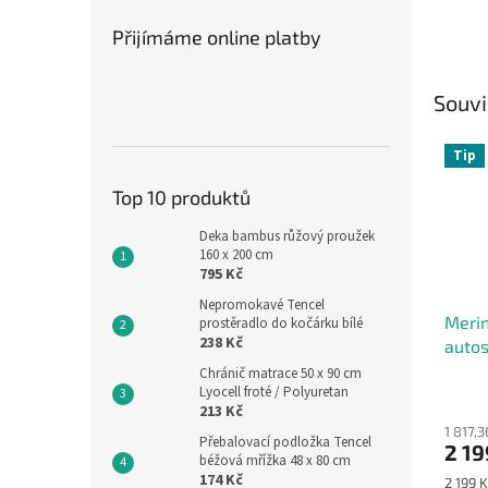
Přijímáme online platby
Souvi
Tip
Top 10 produktů
Deka bambus růžový proužek
160 x 200 cm
795 Kč
Nepromokavé Tencel
Merin
prostěradlo do kočárku bílé
238 Kč
auto
Chránič matrace 50 x 90 cm
Lyocell froté / Polyuretan
213 Kč
1 817,
Přebalovací podložka Tencel
2 19
béžová mřížka 48 x 80 cm
174 Kč
Měrná
2 199 K