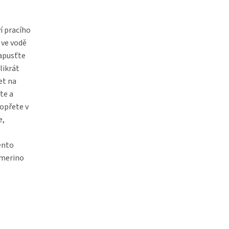
í pracího
 ve vodě
napusťte
likrát
et na
te a
 opřete v
e,
ento
 merino