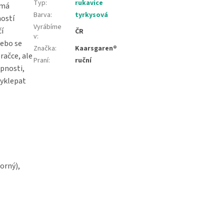
Typ
:
rukavice
 má
Barva
:
tyrkysová
ností
Vyrábíme
čí
ČR
v
:
nebo se
Značka
:
Kaarsgaren®
račce, ale
Praní
:
ruční
opnosti,
vyklepat
orný),