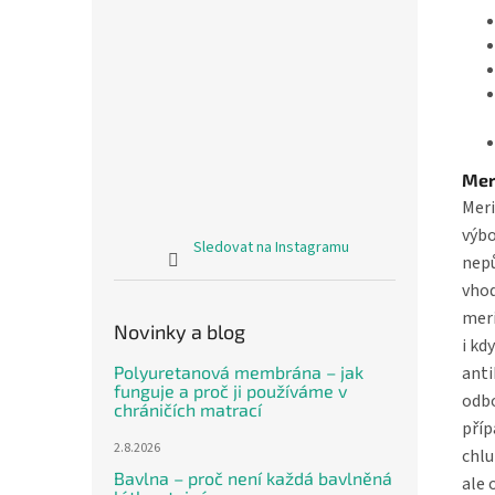
Mer
Meri
výbo
Sledovat na Instagramu
nepů
vhod
meri
Novinky a blog
i kd
Polyuretanová membrána – jak
anti
funguje a proč ji používáme v
odbo
chráničích matrací
příp
2.8.2026
chlu
Bavlna – proč není každá bavlněná
ale 