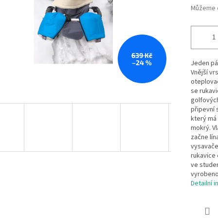
Můžeme d
639 Kč
–24 %
Jeden pár
Vnější vr
oteplovac
se rukavi
golfovýc
připevní 
který má 
mokrý. Vl
začne lín
vysavačem
rukavice 
ve studen
vyrobeno
Detailní 