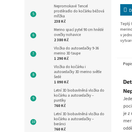
cena:
Nepromokavé Tencel
D
prostěradlo do kočárku béžová
mřížka
238 Kč
Teplý 
merino
Merino spací pytel 90 cm hnědé
ovečky nohavice
v jedn
2 380 Kč
vytvar
autose
Vložka do autosedačky 9-36
pasu d
merino 3D taupe
nekraba
1 290 Kč
Popi
Vložka do kočárku i
autosedačky 3D merino světle
šedé
Det
1 090 Kč
Nep
Letní 3D biobavlněná vložka do
kočárku a autosedačky –
Jede
puntíky
760 Kč
poci
je z
Letní 3D biobavlněná vložka do
kočárku a autosedačky –
meri
beránci
oddě
760 Kč