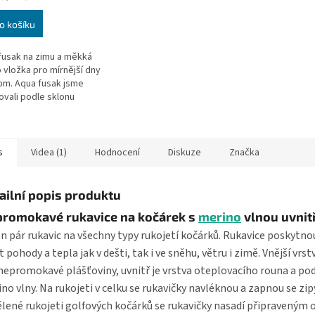
o košíku
fusak na zimu a měkká
 vložka pro mírnější dny
om. Aqua fusak jsme
ovali podle sklonu
dačky, aby se kolem
ítěte zbytečně
til a...
s
Videa (1)
Hodnocení
Diskuze
Značka
ailní popis produktu
romokavé rukavice na kočárek s
merino
vlnou uvnit
n pár rukavic na všechny typy rukojetí kočárků. Rukavice poskytno
t pohody a tepla jak v dešti, tak i ve sněhu, větru i zimě. Vnější vrst
 nepromokavé plášťoviny, uvnitř je vrstva oteplovacího rouna a pod
no vlny. Na rukojeti v celku se rukavičky navléknou a zapnou se zip
lené rukojeti golfových kočárků se rukavičky nasadí připraveným