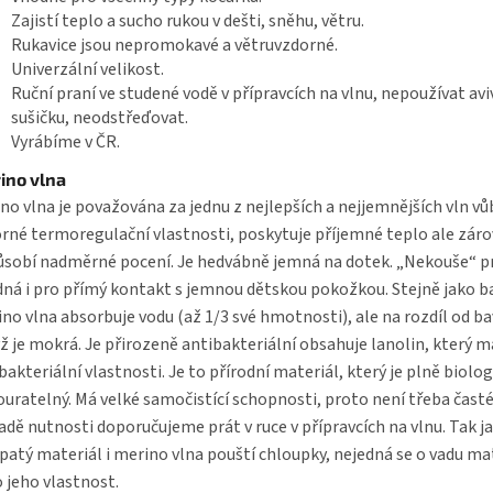
Zajistí teplo a sucho rukou v dešti, sněhu, větru.
Rukavice jsou nepromokavé a větruvzdorné.
Univerzální velikost.
Ruční praní ve studené vodě v přípravcích na vlnu, nepoužívat avi
sušičku, neodstřeďovat.
Vyrábíme v ČR.
ino vlna
no vlna je považována za jednu z nejlepších a nejjemnějších vln vů
rné termoregulační vlastnosti, poskytuje příjemné teplo ale zár
sobí nadměrné pocení. Je hedvábně jemná na dotek. „Nekouše“ pr
ná i pro přímý kontakt s jemnou dětskou pokožkou. Stejně jako b
no vlna absorbuje vodu (až 1/3 své hmotnosti), ale na rozdíl od ba
yž je mokrá. Je přirozeně antibakteriální obsahuje lanolin, který m
bakteriální vlastnosti. Je to přírodní materiál, který je plně biolog
uratelný. Má velké samočistící schopnosti, proto není třeba časté 
adě nutnosti doporučujeme prát v ruce v přípravcích na vlnu. Tak j
patý materiál i merino vlna pouští chloupky, nejedná se o vadu ma
o jeho vlastnost.