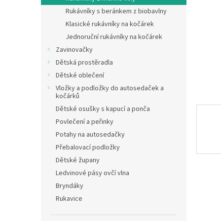
n
Rukávníky s beránkem z biobavlny
e
Klasické rukávníky na kočárek
l
Jednoruční rukávníky na kočárek
Zavinovačky
Dětská prostěradla
Dětské oblečení
Vložky a podložky do autosedaček a
kočárků
Dětské osušky s kapucí a ponča
Povlečení a peřinky
Potahy na autosedačky
Přebalovací podložky
Dětské župany
Ledvinové pásy ovčí vlna
Bryndáky
Rukavice