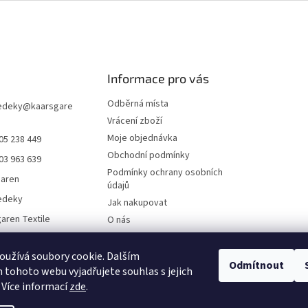
Informace pro vás
Odběrná místa
edeky
@
kaarsgare
Vrácení zboží
Moje objednávka
05 238 449
Obchodní podmínky
03 963 639
Podmínky ochrany osobních
garen
údajů
edeky
Jak nakupovat
aren Textile
O nás
Doklady ke stažení
On-line platby
užívá soubory cookie. Dalším
Odmítnout
tohoto webu vyjadřujete souhlas s jejich
Velkoobchod
 Více informací
zde
.