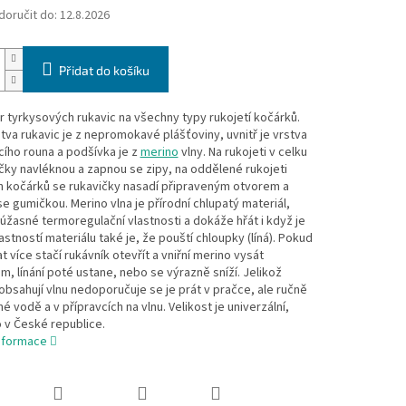
oručit do:
12.8.2026
Přidat do košíku
 tyrkysových rukavic na všechny typy rukojetí kočárků.
stva rukavic je z nepromokavé plášťoviny, uvnitř je vrstva
ího rouna a podšívka je z
merino
vlny. Na rukojeti v celku
čky navléknou a zapnou se zipy, na oddělené rukojeti
h kočárků se rukavičky nasadí připraveným otvorem a
se gumičkou. Merino vlna je přírodní chlupatý materiál,
úžasné termoregulační vlastnosti a dokáže hřát i když je
astností materiálu také je, že pouští chloupky (líná). Pokud
at více stačí rukávník otevřít a vniřní merino vysát
, línání poté ustane, nebo se výrazně sníží. Jelikož
obsahují vlnu nedoporučuje se je prát v pračce, ale ručně
é vodě a v přípravcích na vlnu. Velikost je univerzální,
 v České republice.
informace