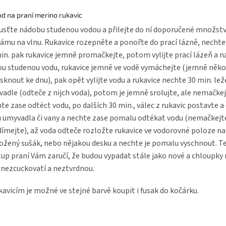
d na praní merino rukavic
sťte nádobu studenou vodou a přilejte do ní doporučené množstv
ámu na vlnu. Rukavice rozepněte a ponořte do prací lázně, nechte
in. pak rukavice jemně promačkejte, potom vylijte prací lázeň a 
ou studenou vodu, rukavice jemně ve vodě vymáchejte (jemně něko
isknout ke dnu), pak opět vylijte vodu a rukavice nechte 30 min. lež
adle (odteče z nijch voda), potom je jemně srolujte, ale nemačkej
te zase odtéct vodu, po dalších 30 min., válec z rukavic postavte a
 umyvadla či vany a nechte zase pomalu odtékat vodu (nemačkejt
ímejte), až voda odteče rozložte rukavice ve vodorovné poloze na
ožený sušák, nebo nějakou desku a nechte je pomalu vyschnout. T
up praní Vám zaručí, že budou vypadat stále jako nové a chloupky
 nezcuckovatí a neztvrdnou.
kavicím je možné ve stejné barvě koupit i fusak do kočárku.