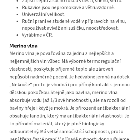
Zajistí teplo a sucho rukou v dešti, sněhu, větru.
Rukavice jsou nepromokavé a větruvzdorné.
Univerzální velikost.
Ruční praní ve studené vodě v přípravcích na vlnu,
nepoužívat aviváž ani sušičku, neodstřeďovat.
Vyrábíme v ČR.
Merino vlna
Merino vlna je považována za jednu z nejlepších a
nejjemnějších vln vůbec. Má výborné termoregulační
vlastnosti, poskytuje příjemné teplo ale zároveń
nepůsobí nadměrné pocení. Je hedvábně jemná na dotek.
„Nekouše“ proto je vhodná i pro přímý kontakt s jemnou
dětskou pokožkou. Stejně jako bavlna, merino vlna
absorbuje vodu (až 1/3 své hmotnosti), ale na rozdíl od
bavlny hřeje i když je mokrá. Je přirozeně antibakteriální
obsahuje lanolin, který má antibakteriální vlastnosti. Je
to přírodní materiál, který je plně biologicky
odbouratelný. Má velké samočistící schopnosti, proto
není třeba časté praní. V případě nutnosti doporučujeme