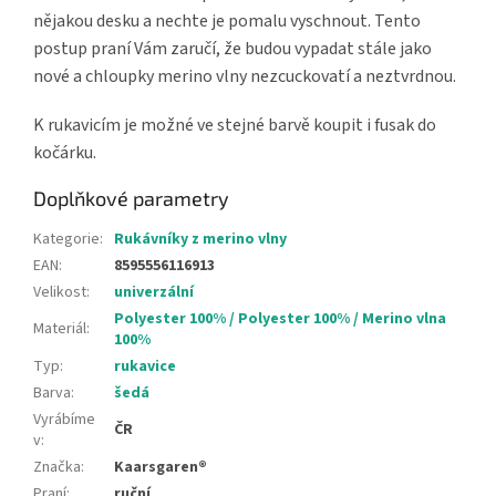
nějakou desku a nechte je pomalu vyschnout. Tento
postup praní Vám zaručí, že budou vypadat stále jako
nové a chloupky merino vlny nezcuckovatí a neztvrdnou.
K rukavicím je možné ve stejné barvě koupit i fusak do
kočárku.
Doplňkové parametry
Kategorie
:
Rukávníky z merino vlny
EAN
:
8595556116913
Velikost
:
univerzální
Polyester 100% / Polyester 100% / Merino vlna
Materiál
:
100%
Typ
:
rukavice
Barva
:
šedá
Vyrábíme
ČR
v
:
Značka
:
Kaarsgaren®
Praní
:
ruční