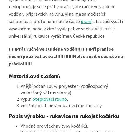
nedoporučuje se je prát v pračce, ale ručně ve studené
vodě a v přípravcích na vlnu. Vlna má samočistící
schopnosti, proto není nutné časté
praní
, ale stačí vysátí
vysavačem, nebo v zimě vyklepat ve sněhu. Velikost je
univerzální, rukavice vyrábíme v České republice.
!!!!!Prát ručně ve studené vodě!!!!! !!!!!Při praní se
nesmí používat aviváž!!!!!! !!!!!Nelze sušit v sušičce na
prádlo!!!!!!
Materiálové složení:
Vnější potah 100% polyester (voděodpudivý,
vodotěsný, větruvzdorný),
výplň
oteplovací rouno
,
vnitřní potah beránek z ovčí merino vlny.
Popis výrobku - rukavice na rukojeť kočárku
Vhodné pro všechny typy kočárků.