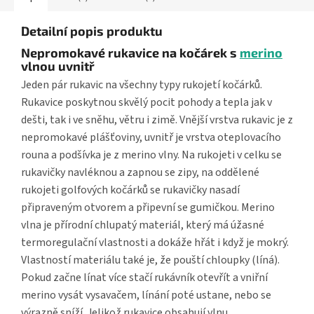
Detailní popis produktu
Nepromokavé rukavice na kočárek s
merino
vlnou uvnitř
Jeden pár rukavic na všechny typy rukojetí kočárků.
Rukavice poskytnou skvělý pocit pohody a tepla jak v
dešti, tak i ve sněhu, větru i zimě. Vnější vrstva rukavic je z
nepromokavé plášťoviny, uvnitř je vrstva oteplovacího
rouna a podšívka je z merino vlny. Na rukojeti v celku se
rukavičky navléknou a zapnou se zipy, na oddělené
rukojeti golfových kočárků se rukavičky nasadí
připraveným otvorem a připevní se gumičkou. Merino
vlna je přírodní chlupatý materiál, který má úžasné
termoregulační vlastnosti a dokáže hřát i když je mokrý.
Vlastností materiálu také je, že pouští chloupky (líná).
Pokud začne línat více stačí rukávník otevřít a vniřní
merino vysát vysavačem, línání poté ustane, nebo se
výrazně sníží. Jelikož rukavice obsahují vlnu