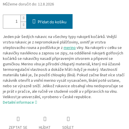
Můžeme doručit do:
12.8.2026
Přidat do košíku
Jeden pár šedých rukavic na všechny typy rukojetí kočárků. Vnější
vrstva rukavic je z nepromokavé plášťoviny, uvnitř je vrstva
oteplovacího rouna a podšívka je z
merino
vlny. Na rukojeti v celku se
rukavičky navléknou a zapnou se zipy, na oddělené rukojeti golfových
kočárků se rukavičky nasadí připraveným otvorem a připevní se
gumičkou. Merino vlna je přírodní chlupatý materiál, který má úžasné
termoregulační vlastnosti a dokáže hřát i když je mokrý. Vlastností
materiálu také je, že pouští chloupky (líná). Pokud začne línat více stačí
rukávník otevřít a vniřní merino vysát vysavačem, línání poté ustane,
nebo se výrazně sníží. Jelikož rukavice obsahují vlnu nedoporučuje se
je prát v pračce, ale ručně ve studené vodě a v přípravcích na vlnu.
Velikost je univerzální, vyrobeno v České republice.
Detailní informace
ZEPTAT SE
HLÍDAT
SDÍLET