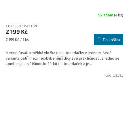
Skladem
(4 ks)
1 817,36 Kč bez DPH
2 199 Kč
Měrná
2 199 Kč / 1 ks
Do košíku
cena:
Merino fusak a měkká vložka do autosedačky v jednom. Šedá
varianta patří mezi nejoblíbenější díky své praktičnosti, snadno se
kombinuje s většinou kočárků i autosedaček a je...
Kód:
13131