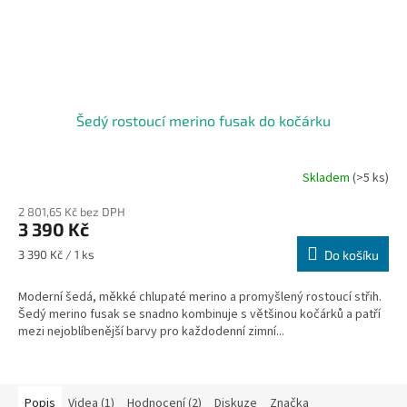
Šedý rostoucí merino fusak do kočárku
Skladem
(>5 ks)
2 801,65 Kč bez DPH
3 390 Kč
Měrná
3 390 Kč / 1 ks
Do košíku
cena:
Moderní šedá, měkké chlupaté merino a promyšlený rostoucí střih.
Šedý merino fusak se snadno kombinuje s většinou kočárků a patří
mezi nejoblíbenější barvy pro každodenní zimní...
Popis
Videa (1)
Hodnocení (2)
Diskuze
Značka