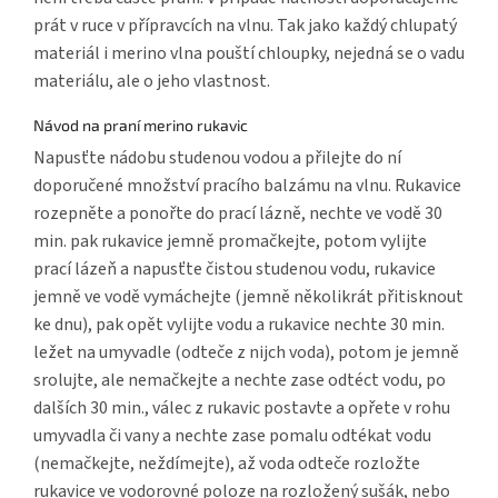
prát v ruce v přípravcích na vlnu. Tak jako každý chlupatý
materiál i merino vlna pouští chloupky, nejedná se o vadu
materiálu, ale o jeho vlastnost.
Návod na praní merino rukavic
Napusťte nádobu studenou vodou a přilejte do ní
doporučené množství pracího balzámu na vlnu. Rukavice
rozepněte a ponořte do prací lázně, nechte ve vodě 30
min. pak rukavice jemně promačkejte, potom vylijte
prací lázeň a napusťte čistou studenou vodu, rukavice
jemně ve vodě vymáchejte (jemně několikrát přitisknout
ke dnu), pak opět vylijte vodu a rukavice nechte 30 min.
ležet na umyvadle (odteče z nijch voda), potom je jemně
srolujte, ale nemačkejte a nechte zase odtéct vodu, po
dalších 30 min., válec z rukavic postavte a opřete v rohu
umyvadla či vany a nechte zase pomalu odtékat vodu
(nemačkejte, neždímejte), až voda odteče rozložte
rukavice ve vodorovné poloze na rozložený sušák, nebo