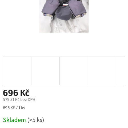
696 Kč
575,21 Kč bez DPH
Měrná
696 Kč / 1 ks
cena:
Skladem
(>5 ks)