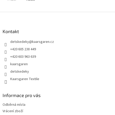
Z
á
p
a
Kontakt
t
detskedeky
@
kaarsgaren.cz
í
+420 605 238 449
+420 603 963 639
kaarsgaren
detskedeky
Kaarsgaren Textile
Informace pro vás
Odběrná místa
Vrácení zboží