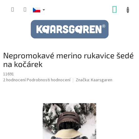
Přejít
NÁKUP
na
obsah
KOŠÍK
Nepromokavé merino rukavice šedé
na kočárek
11691
Průměrné
2 hodnocení
Podrobnosti hodnocení
Značka:
Kaarsgaren
hodnocení
produktu
je
5,0
z
5
hvězdiček.