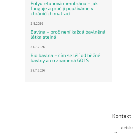
Polyuretanová membrána – jak
funguje a proč ji používáme v
chráničích matrací
2.8.2026
Bavlna – proč není každá bavlněná
látka stejná
31.7.2026
Bio bavlna – čím se liší od běžné
bavlny a co znamená GOTS
29.7.2026
Z
á
p
a
t
Kontakt
í
detsk