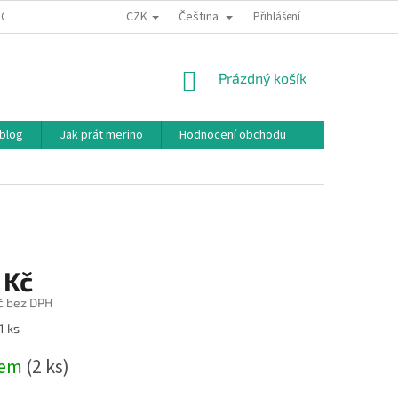
CZK
Čeština
ODNÍ PODMÍNKY
PODMÍNKY OCHRANY OSOBNÍCH ÚDAJŮ
Přihlášení
JAK NAKU
NÁKUPNÍ
Prázdný košík
KOŠÍK
 blog
Jak prát merino
Hodnocení obchodu
 Kč
č bez DPH
1 ks
dem
(2 ks)