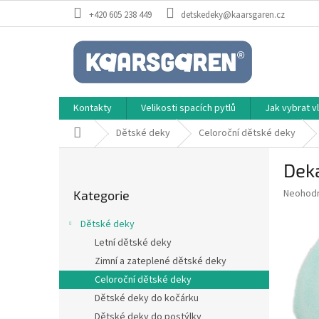
Přejít
+420 605 238 449
detskedeky@kaarsgaren.cz
na
obsah
Kontakty
Velikosti spacích pytlů
Jak vybrat 
Domů
Dětské deky
Celoroční dětské deky
P
Dek
o
Přeskočit
s
Průměr
Neohod
Kategorie
kategorie
t
hodnoce
r
produkt
Dětské deky
a
je
Letní dětské deky
0,0
n
z
Zimní a zateplené dětské deky
n
5
í
Celoroční dětské deky
hvězdič
p
Dětské deky do kočárku
a
Dětské deky do postýlky