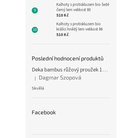
Kalhoty s protiskluzem bio šedé
černý lem velikost 80
510 Kč
Kalhoty s protiskluzem bio
králíci hnědý lem velikost 86
510 Kč
Poslední hodnocení produktů
Deka bambus růžový proužek 160 x 200 cm
Dagmar Szopová
|
Hodnocení produktu je 5 z 5 hvězdiček.
Skvělá
Facebook