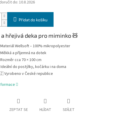
oručit do:
10.8.2026
Přidat do košíku
a hřejivá deka pro miminko 🧸
 Materiál Wellsoft – 100% mikropolyester
 Měkká a příjemná na dotek
 Rozměr cca 70 × 100 cm
️ Ideální do postýlky, kočárku i na doma
🇿 Vyrobeno v České republice
informace
ZEPTAT SE
HLÍDAT
SDÍLET