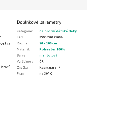
Doplňkové parametry
Kategorie
:
Celoroční dětské deky
o
EAN
:
8595556125694
osti
a
Rozměr
:
70 x 100 cm
Materiál
:
Polyester 100%
Barva
:
mentolová
Vyrábíme v
:
ČR
o hrací
Značka
:
Kaarsgaren®
Praní
:
na 30° C