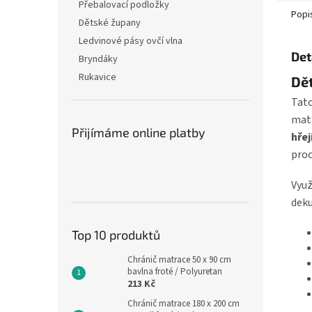
Přebalovací podložky
Popi
Dětské župany
Ledvinové pásy ovčí vlna
Det
Bryndáky
Rukavice
Dět
Tato
mat
Přijímáme online platby
hřej
proc
Využ
deku
Top 10 produktů
Chránič matrace 50 x 90 cm
bavlna froté / Polyuretan
213 Kč
Chránič matrace 180 x 200 cm