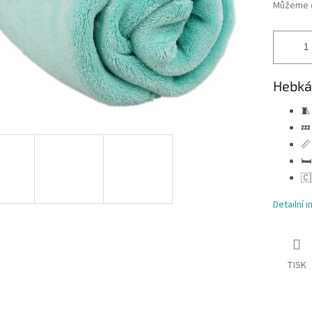
Můžeme d
Hebká 
🧵
💤
📏
🛏
🇨
Detailní 
TISK