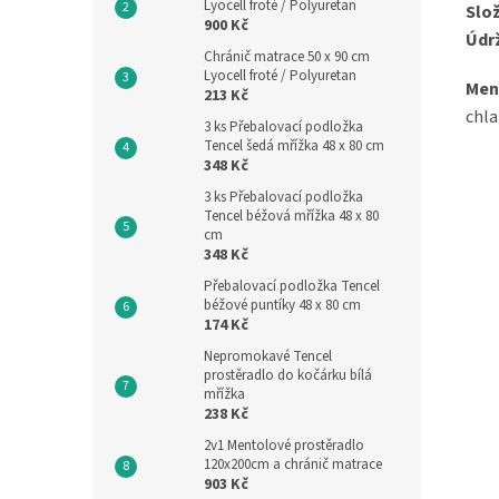
Lyocell froté / Polyuretan
Slož
900 Kč
Údr
Chránič matrace 50 x 90 cm
Lyocell froté / Polyuretan
Men
213 Kč
chla
3 ks Přebalovací podložka
Tencel šedá mřížka 48 x 80 cm
348 Kč
3 ks Přebalovací podložka
Tencel béžová mřížka 48 x 80
cm
348 Kč
Přebalovací podložka Tencel
béžové puntíky 48 x 80 cm
174 Kč
Nepromokavé Tencel
prostěradlo do kočárku bílá
mřížka
238 Kč
2v1 Mentolové prostěradlo
120x200cm a chránič matrace
903 Kč