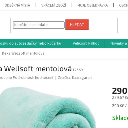
ODBĚRNÁ MÍSTA
VRÁCENÍ ZBOŽÍ
MOJE OBJEDNÁVKA
OBCH
HLEDAT
vložku do autosedačky nebo kočárku
Velikosti kalhot
Novinky a
Deka Wellsoft mentolová
a Wellsoft mentolová
12569
né
noceno
Podrobnosti hodnocení
Značka:
Kaarsgaren
ní
290
u
239,67 K
Měrná
290 Kč / 
cena:
ek.
Skla