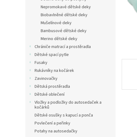
n
Nepromokavé dětské deky
e
Biobavlněné dětské deky
l
Mušelínové deky
Bambusové dětské deky
Merino dětské deky
Chrániče matrací a prostěradla
Dětské spací pytle
Fusaky
Rukávníky na kočárek
Zavinovačky
Dětská prostěradla
Dětské oblečení
Vložky a podložky do autosedaček a
kočárků
Dětské osušky s kapucí a ponča
Povlečení a peřinky
Potahy na autosedačky