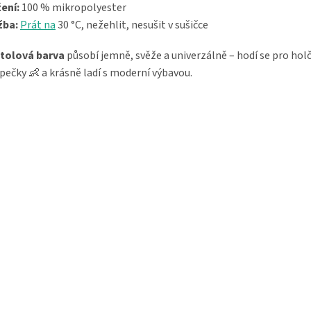
ení:
100 % mikropolyester
žba:
Prát na
30 °C, nežehlit, nesušit v sušičce
tolová barva
působí jemně, svěže a univerzálně – hodí se pro holč
pečky 👶 a krásně ladí s moderní výbavou.