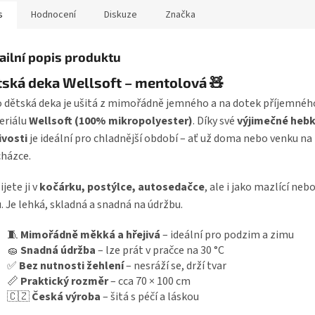
s
Hodnocení
Diskuze
Značka
ailní popis produktu
ská deka Wellsoft – mentolová 🧸
 dětská deka je ušitá z mimořádně jemného a na dotek příjemnéh
eriálu
Wellsoft (100% mikropolyester)
. Díky své
výjimečné hebk
ivosti
je ideální pro chladnější období – ať už doma nebo venku na
házce.
ijete ji v
kočárku, postýlce, autosedačce
, ale i jako mazlící neb
. Je lehká, skladná a snadná na údržbu.
🧵
Mimořádně měkká a hřejivá
– ideální pro podzim a zimu
🧽
Snadná údržba
– lze prát v pračce na 30 °C
✅
Bez nutnosti žehlení
– nesráží se, drží tvar
📏
Praktický rozměr
– cca 70 × 100 cm
🇨🇿
Česká výroba
– šitá s péčí a láskou