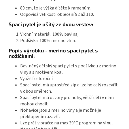
80 cm, to je výška dítěte k ramenům.
Odpovídá velikosti oblečení 92 až 110.
Spací pytel je ušitý ze dvou vrstev:
Vrchní materiál: 100% bavlna,
Podšívka: 100% merino vlna.
Popis výrobku - merino spací pytel s
nožičkami:
Bavlněný dětský spací pytel s podšívkou z merino
vlny a s motivem koal.
Využití celoroční.
Spací pytel má uprostřed zip a lze ho celý rozevřít
v obou směrech.
Spací pytel má otvory pro nohy, větší děti v něm
mohou chodit.
Nohavice jsou z merino vlny a je možné je
překlopením uzavřít.
Lze prát v pračce na max 30°C program na vlnu..