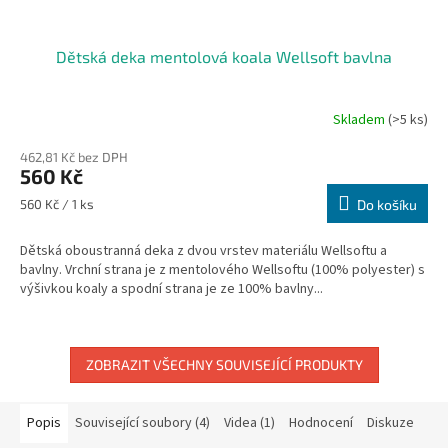
Dětská deka mentolová koala Wellsoft bavlna
Skladem
(>5 ks)
462,81 Kč bez DPH
560 Kč
Měrná
560 Kč / 1 ks
Do košíku
cena:
Dětská oboustranná deka z dvou vrstev materiálu Wellsoftu a
bavlny. Vrchní strana je z mentolového Wellsoftu (100% polyester) s
výšivkou koaly a spodní strana je ze 100% bavlny...
ZOBRAZIT VŠECHNY SOUVISEJÍCÍ PRODUKTY
Popis
Související soubory (4)
Videa (1)
Hodnocení
Diskuze