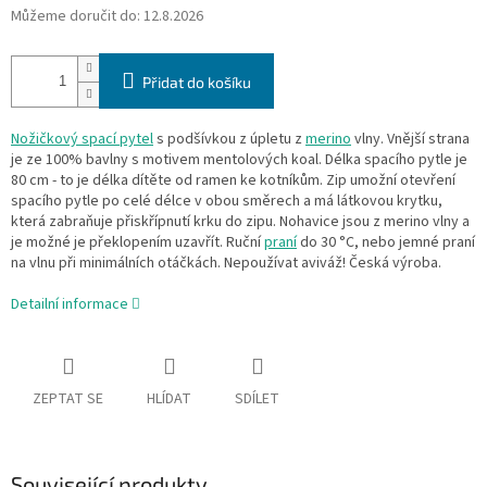
Můžeme doručit do:
12.8.2026
Přidat do košíku
Nožičkový spací pytel
s podšívkou z úpletu z
merino
vlny. Vnější strana
je ze 100% bavlny s motivem mentolových koal. Délka spacího pytle je
80 cm - to je délka dítěte od ramen ke kotníkům. Zip umožní otevření
spacího pytle po celé délce v obou směrech a má látkovou krytku,
která zabraňuje přiskřípnutí krku do zipu. Nohavice jsou z merino vlny a
je možné je překlopením uzavřít. Ruční
praní
do 30 °C, nebo jemné praní
na vlnu při minimálních otáčkách. Nepoužívat aviváž! Česká výroba.
Detailní informace
ZEPTAT SE
HLÍDAT
SDÍLET
Související produkty