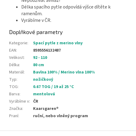
Nepoužívat aviváž!
Délka spacího pytle odpovídá výšce dítěte k
ramenům.
Vyrábíme v ČR.
Doplňkové parametry
Kategorie
:
Spací pytle z merino vlny
EAN
:
8595556132487
Velikost
:
92 - 110
Délka
:
80 cm
Materiál
:
Bavlna 100% / Merino vlna 100%
Typ
:
nožičkový
TOG
:
0.67 TOG / 19 až 25 °C
Barva
:
mentolová
Vyrábíme v
:
ČR
Značka
:
Kaarsgaren®
Praní
:
ruční, nebo vlněný program
Z