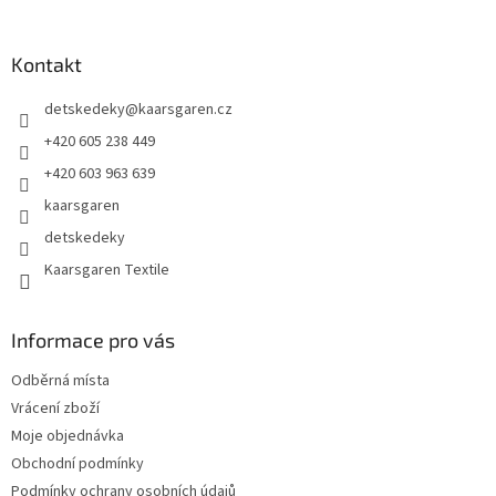
á
p
a
Kontakt
t
detskedeky
@
kaarsgaren.cz
í
+420 605 238 449
+420 603 963 639
kaarsgaren
detskedeky
Kaarsgaren Textile
Informace pro vás
Odběrná místa
Vrácení zboží
Moje objednávka
Obchodní podmínky
Podmínky ochrany osobních údajů