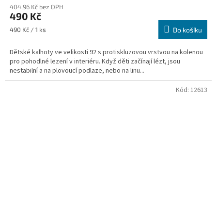
404,96 Kč bez DPH
490 Kč
Měrná
490 Kč / 1 ks
Do košíku
cena:
Dětské kalhoty ve velikosti 92 s protiskluzovou vrstvou na kolenou
pro pohodlné lezení v interiéru. Když děti začínají lézt, jsou
nestabilní a na plovoucí podlaze, nebo na linu...
Kód:
12613