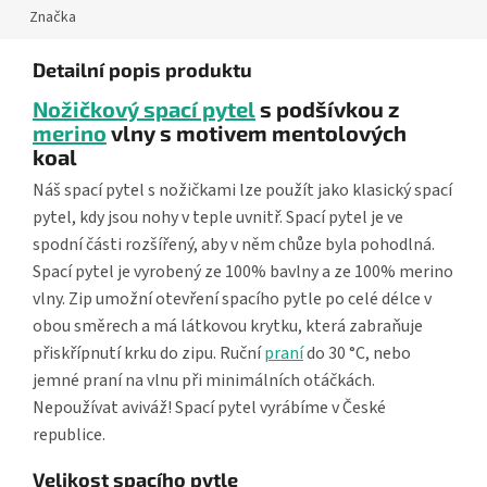
Značka
Detailní popis produktu
Nožičkový spací pytel
s podšívkou z
merino
vlny s motivem mentolových
koal
Náš spací pytel s nožičkami lze použít jako klasický spací
pytel, kdy jsou nohy v teple uvnitř. Spací pytel je ve
spodní části rozšířený, aby v něm chůze byla pohodlná.
Spací pytel je vyrobený ze 100% bavlny a ze 100% merino
vlny. Zip umožní otevření spacího pytle po celé délce v
obou směrech a má látkovou krytku, která zabraňuje
přiskřípnutí krku do zipu. Ruční
praní
do 30 °C, nebo
jemné praní na vlnu při minimálních otáčkách.
Nepoužívat aviváž! Spací pytel vyrábíme v České
republice.
Velikost spacího pytle