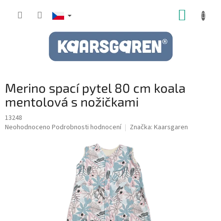
Přejít
NÁKUP
na
obsah
KOŠÍK
Merino spací pytel 80 cm koala
mentolová s nožičkami
13248
Průměrné
Neohodnoceno
Podrobnosti hodnocení
Značka:
Kaarsgaren
hodnocení
produktu
je
0,0
z
5
hvězdiček.