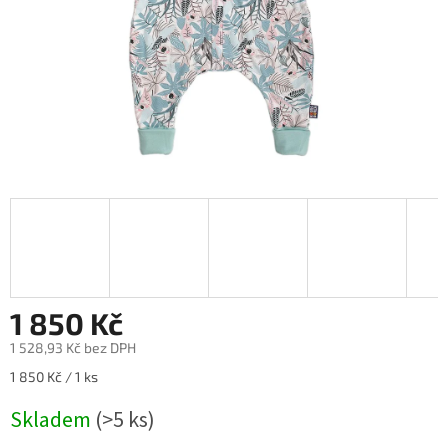
1 850 Kč
1 528,93 Kč bez DPH
Měrná
1 850 Kč / 1 ks
cena:
Skladem
(>5 ks)