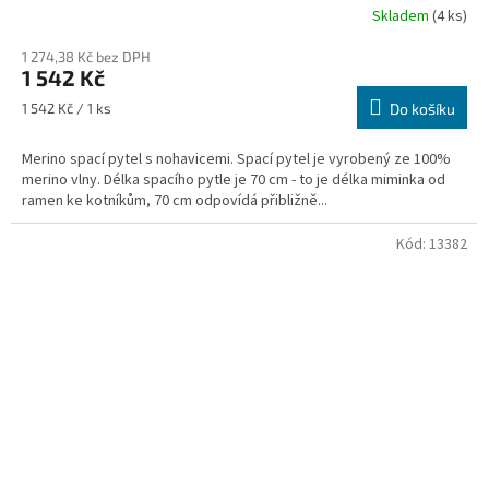
Skladem
(4 ks)
1 274,38 Kč bez DPH
1 542 Kč
Měrná
1 542 Kč / 1 ks
Do košíku
cena:
Merino spací pytel s nohavicemi. Spací pytel je vyrobený ze 100%
merino vlny. Délka spacího pytle je 70 cm - to je délka miminka od
ramen ke kotníkům, 70 cm odpovídá přibližně...
Kód:
13382