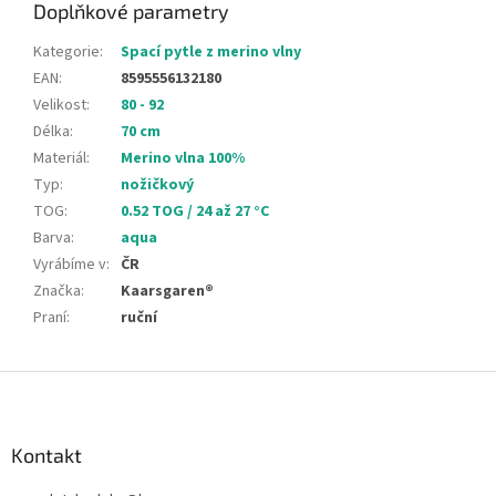
Doplňkové parametry
Kategorie
:
Spací pytle z merino vlny
EAN
:
8595556132180
Velikost
:
80 - 92
Délka
:
70 cm
Materiál
:
Merino vlna 100%
Typ
:
nožičkový
TOG
:
0.52 TOG / 24 až 27 °C
Barva
:
aqua
Vyrábíme v
:
ČR
Značka
:
Kaarsgaren®
Praní
:
ruční
Z
á
p
a
Kontakt
t