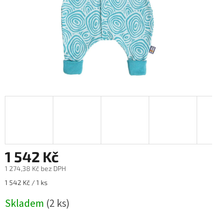
1 542 Kč
1 274,38 Kč bez DPH
Měrná
1 542 Kč / 1 ks
cena:
Skladem
(2 ks)