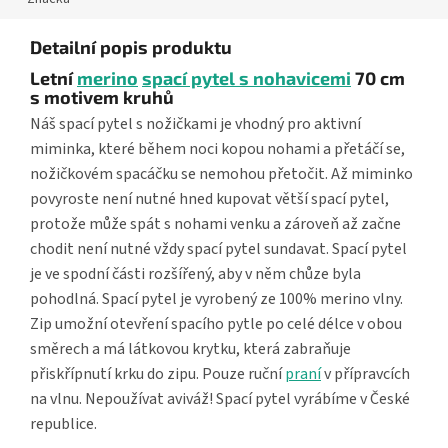
Detailní popis produktu
Letní
merino
spací pytel s nohavicemi
70 cm
s motivem kruhů
Náš spací pytel s nožičkami je vhodný pro aktivní
miminka, které během noci kopou nohami a přetáčí se,
nožičkovém spacáčku se nemohou přetočit. Až miminko
povyroste není nutné hned kupovat větší spací pytel,
protože může spát s nohami venku a zároveň až začne
chodit není nutné vždy spací pytel sundavat. Spací pytel
je ve spodní části rozšířený, aby v něm chůze byla
pohodlná. Spací pytel je vyrobený ze 100% merino vlny.
Zip umožní otevření spacího pytle po celé délce v obou
směrech a má látkovou krytku, která zabraňuje
přiskřípnutí krku do zipu. Pouze ruční
praní
v přípravcích
na vlnu. Nepoužívat aviváž! Spací pytel vyrábíme v České
republice.