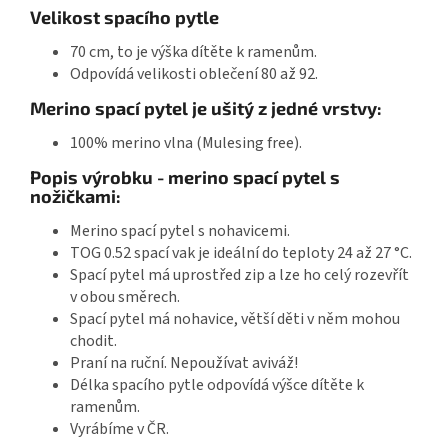
Velikost spacího pytle
70 cm, to je výška dítěte k ramenům.
Odpovídá velikosti oblečení 80 až 92.
Merino spací pytel je ušitý z jedné vrstvy:
100% merino vlna (Mulesing free).
Popis výrobku - merino spací pytel s
nožičkami:
Merino spací pytel s nohavicemi.
TOG 0.52 spací vak je ideální do teploty 24 až 27 °C.
Spací pytel má uprostřed zip a lze ho celý rozevřít
v obou směrech.
Spací pytel má nohavice, větší děti v něm mohou
chodit.
Praní na ruční. Nepoužívat aviváž!
Délka spacího pytle odpovídá výšce dítěte k
ramenům.
Vyrábíme v ČR.