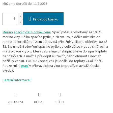
Můžeme doručit do:
11.8.2026
Přidat do košíku
Merino
spací pytel s nohavicemi
. Spací pytel je vyrobený ze 100%
merino vlny. Délka spacího pytle je 70 cm - to je délka miminka od
ramen ke kotníkům, 70 cm odpovídá přibližně velikosti oblečení 80 až
92. Zip umožní otevření spacího pytle po celé délce v obou směrech a
má látkovou krytku, která zabraňuje přiskřípnutí krku do zipu. Náplety
na nožičkách je možné překlopit a uzavřít, nebo ohrnout a nechat
nožičky venku. TOG 0.52 spací vak je ideální do teploty 24 až 27 °C.
Pouze ruční
praní
v přípravcích na vlnu. Nepoužívat aviváž! Česká
výroba.
Detailní informace
ZEPTAT SE
HLÍDAT
SDÍLET