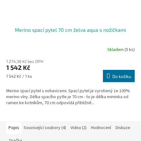
Merino spací pytel 70 cm želva aqua s nožičkami
Skladem
(5 ks)
1 274,38 Kč bez DPH
1 542 Kč
Měrná
1 542 Kč / 1 ks
Do košíku
cena:
Merino spací pytel s nohavicemi. Spací pytel je vyrobený ze 100%
merino vlny. Délka spacího pytle je 70 cm - to je délka miminka od
ramen ke kotníkům, 70 cm odpovídá přibližně...
Popis
Související soubory (4)
Videa (2)
Hodnocení
Diskuze
Značka