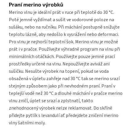
Praní merino výrobků
Merino vlnu je ideální prát v ruce při teplotě do 30 °C.
Poté jemně vyždímat a sušit ve vodorovné poloze na
sušáku, nebo na ručníku. Při máchání postupně snižujte
teplotu lázně, aby nedošlo k vysrážení nebo deformaci.
Pro vlnu je nejhorší teplotní šok. Merino vlnu je možné
prát i v pračce. Používejte výhradně program na vlnu při
minimálních otáčkách. Používejte pouze jemné prací
prostředky určené na vlnu. Nepoužívejte aviváž ani
sušičku. Nesušte výrobek na topení, pokud se voda
obsažená v úpletu zahřeje nad 30 °C tak se merino srazí
stejným způsobem jako při nevhodném praní. Praní v
teplejší vodě než 30 °C a dlouhé máchání v pračce merino
vlnu zničí, úplet se srazí a zplstnatí, takto
znehodnocený výrobek nelze reklamovat. Do skříně
přidejte pytlík s levandulí ať předejdete zničení merino
vlny šatními moly.