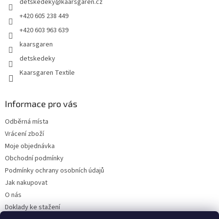
detskedeky
@
kaarsgaren.cz
í
+420 605 238 449
+420 603 963 639
kaarsgaren
detskedeky
Kaarsgaren Textile
Informace pro vás
Odběrná místa
Vrácení zboží
Moje objednávka
Obchodní podmínky
Podmínky ochrany osobních údajů
Jak nakupovat
O nás
Doklady ke stažení