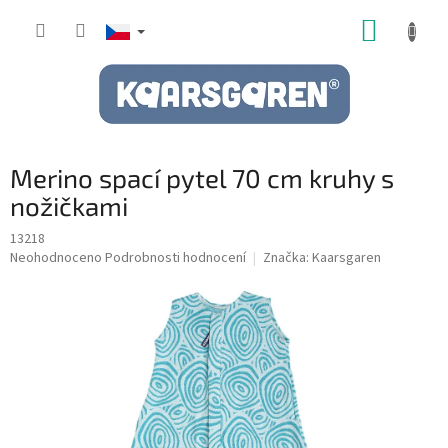
Přejít
NÁKUP
na
obsah
KOŠÍK
Merino spací pytel 70 cm kruhy s
nožičkami
13218
Průměrné
Neohodnoceno
Podrobnosti hodnocení
Značka:
Kaarsgaren
hodnocení
produktu
je
0,0
z
5
hvězdiček.