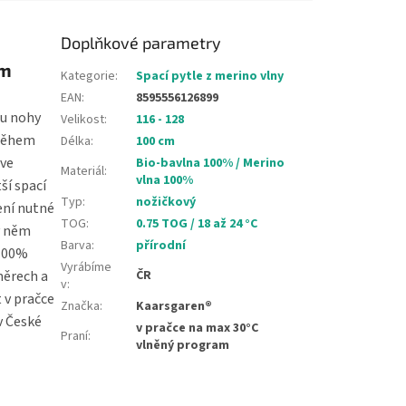
Doplňkové parametry
em
Kategorie
:
Spací pytle z merino vlny
EAN
:
8595556126899
ou nohy
Velikost
:
116 - 128
 během
Délka
:
100 cm
 ve
Bio-bavlna 100% / Merino
Materiál
:
vlna 100%
ší spací
Typ
:
nožičkový
ení nutné
TOG
:
0.75 TOG / 18 až 24 °C
 v něm
Barva
:
přírodní
 100%
Vyrábíme
měrech a
ČR
v
:
 v pračce
Značka
:
Kaarsgaren®
v České
v pračce na max 30°C
Praní
:
vlněný program