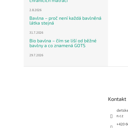
chráničích matrací
2.8.2026
Bavlna – proč není každá bavlněná
látka stejná
31.7.2026
Bio bavlna – čím se liší od běžné
bavlny a co znamená GOTS
29.7.2026
Z
á
p
a
t
Kontakt
í
detsk
n.cz
+420 6