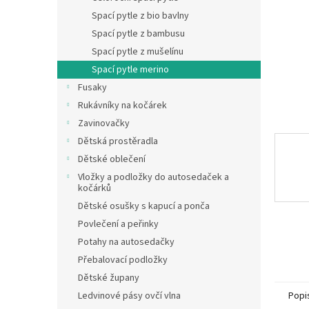
n
Spací pytle z bio bavlny
e
Spací pytle z bambusu
l
Spací pytle z mušelínu
Spací pytle merino
Fusaky
Rukávníky na kočárek
Zavinovačky
Dětská prostěradla
Dětské oblečení
Vložky a podložky do autosedaček a
kočárků
Dětské osušky s kapucí a ponča
Povlečení a peřinky
Potahy na autosedačky
Přebalovací podložky
Dětské župany
Ledvinové pásy ovčí vlna
Popi