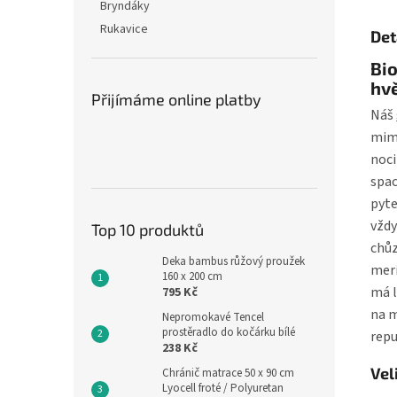
Bryndáky
Rukavice
Det
Bio
hvě
Přijímáme online platby
Náš
mimi
noci
spac
pyte
vždy
Top 10 produktů
chůz
Deka bambus růžový proužek
meri
160 x 200 cm
má l
795 Kč
na m
Nepromokavé Tencel
prostěradlo do kočárku bílé
repu
238 Kč
Vel
Chránič matrace 50 x 90 cm
Lyocell froté / Polyuretan