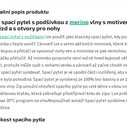
ailní popis produktu
 spací pytel s podšívkou z
merino
vlny s motiv
zd a s otvory pro nohy
spací pytel s nožičkami
lze použít jako klasický spací pytel, kdy js
nka v teple uvnitř. Zároveň lze u velmi aktivních miminek, které
 kopou a přetáčí se vysunout nohy ven a miminka se pak nemohou
áčku přetočit. Až miminko povyroste není nutné hned kupovat vět
l, protože může spát s nohami venku a zároveň až začne chodit n
 spací pytel sundavat. Spací pytel je ve spodní části rozšířený, aby
e byla pohodlná. Spací pytel je vyrobený ze 100% bio-bavlny a ze
no vlny. Zip umožní otevření spacího pytle po celé délce v obou s
átkovou krytku, která zabraňuje přiskřípnutí krku do zipu. Lze prát
ax 30°C program na vlnuNepoužívat aviváž! Spací pytel vyrábíme 
blice.
ikost spacího pytle