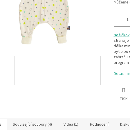
Můžeme d
Nožičkový
strana je
délka mi
pytle po 
zabraňuje
program n
Detailní 
TISK
s
Související soubory (4)
Videa (1)
Hodnocení
Disku