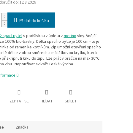
oručit do:
12.8.2026
Přidat do košíku
 spací pytel
s podšívkou z úpletu z
merino
vlny. Vnější
 ze 100% bio-bavlny. Délka spacího pytle je 100 cm - to je
minka od ramen ke kotníkům. Zip umožní otevření spacího
celé délce v obou směrech a má látkovou krytku, která
 přiskřípnutí krku do zipu. Lze prát v pračce na max 30°C
a vlnu.. Nepoužívat aviváž! Česká výroba.
informace
ZEPTAT SE
HLÍDAT
SDÍLET
ze
Značka