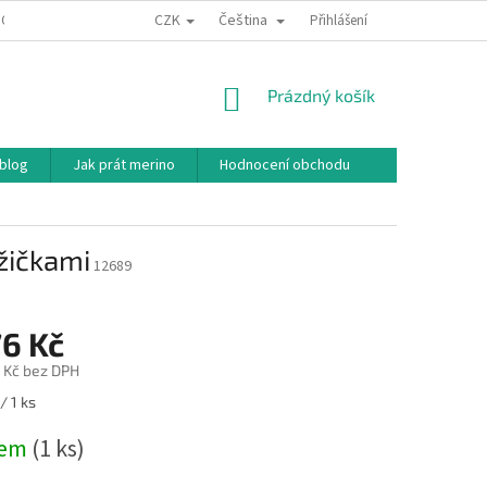
CZK
Čeština
ODNÍ PODMÍNKY
PODMÍNKY OCHRANY OSOBNÍCH ÚDAJŮ
Přihlášení
JAK NAKU
NÁKUPNÍ
Prázdný košík
KOŠÍK
 blog
Jak prát merino
Hodnocení obchodu
žičkami
12689
76 Kč
 Kč bez DPH
/ 1 ks
dem
(1 ks)