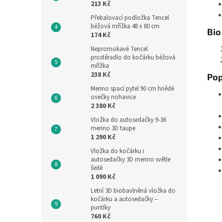
213 Kč
Přebalovací podložka Tencel
béžová mřížka 48 x 80 cm
Bio
174 Kč
Nepromokavé Tencel
prostěradlo do kočárku béžová
mřížka
238 Kč
Pop
Merino spací pytel 90 cm hnědé
ovečky nohavice
2 380 Kč
Vložka do autosedačky 9-36
merino 3D taupe
1 290 Kč
Vložka do kočárku i
autosedačky 3D merino světle
šedé
1 090 Kč
Letní 3D biobavlněná vložka do
kočárku a autosedačky –
puntíky
760 Kč