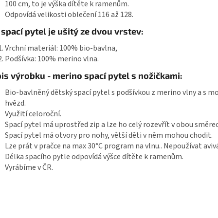
100 cm, to je výška dítěte k ramenům.
Odpovídá velikosti oblečení 116 až 128.
 spací pytel je ušitý ze dvou vrstev:
Vrchní materiál: 100% bio-bavlna,
Podšívka: 100% merino vlna.
is výrobku - merino spací pytel s nožičkami:
Bio-bavlněný dětský spací pytel s podšívkou z merino vlny a s 
hvězd.
Využití celoroční.
Spací pytel má uprostřed zip a lze ho celý rozevřít v obou směre
Spací pytel má otvory pro nohy, větší děti v něm mohou chodit.
Lze prát v pračce na max 30°C program na vlnu.. Nepoužívat aviv
Délka spacího pytle odpovídá výšce dítěte k ramenům.
Vyrábíme v ČR.