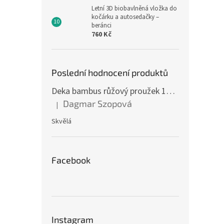
Letní 3D biobavlněná vložka do
kočárku a autosedačky –
beránci
760 Kč
Poslední hodnocení produktů
Deka bambus růžový proužek 160 x 200 cm
Dagmar Szopová
|
Hodnocení produktu je 5 z 5 hvězdiček.
Skvělá
Facebook
Instagram