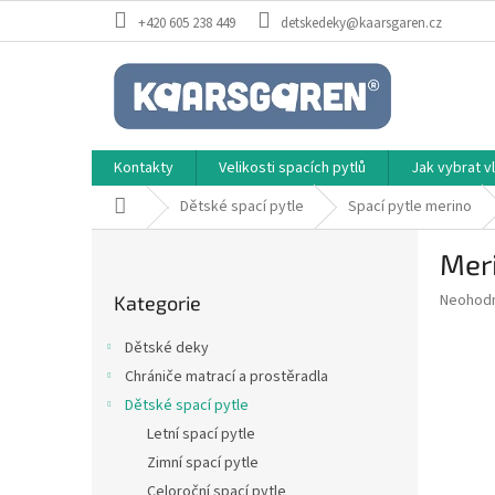
Přejít
+420 605 238 449
detskedeky@kaarsgaren.cz
na
obsah
Kontakty
Velikosti spacích pytlů
Jak vybrat 
Domů
Dětské spací pytle
Spací pytle merino
P
Meri
o
Přeskočit
s
Průměr
Neohod
Kategorie
kategorie
t
hodnoce
r
produkt
Dětské deky
a
je
Chrániče matrací a prostěradla
0,0
n
z
Dětské spací pytle
n
5
í
Letní spací pytle
hvězdič
p
Zimní spací pytle
a
Celoroční spací pytle