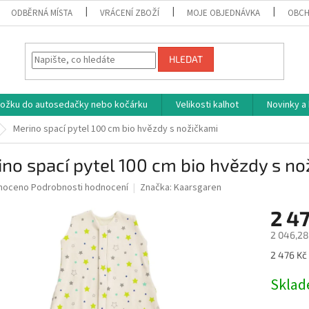
ODBĚRNÁ MÍSTA
VRÁCENÍ ZBOŽÍ
MOJE OBJEDNÁVKA
OBCH
HLEDAT
vložku do autosedačky nebo kočárku
Velikosti kalhot
Novinky a
Merino spací pytel 100 cm bio hvězdy s nožičkami
no spací pytel 100 cm bio hvězdy s no
né
noceno
Podrobnosti hodnocení
Značka:
Kaarsgaren
ní
2 4
u
2 046,28
Měrná
2 476 Kč 
cena:
ek.
Skla