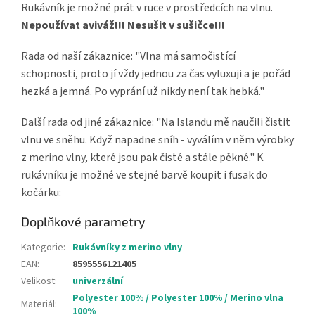
Rukávník je možné prát v ruce v prostředcích na vlnu.
Nepoužívat aviváž!!! Nesušit v sušičce!!!
Rada od naší zákaznice: "Vlna má samočistící
schopnosti, proto jí vždy jednou za čas vyluxuji a je pořád
hezká a jemná. Po vyprání už nikdy není tak hebká."
Další rada od jiné zákaznice: "Na Islandu mě naučili čistit
vlnu ve sněhu. Když napadne sníh - vyválím v něm výrobky
z merino vlny, které jsou pak čisté a stále pěkné." K
rukávníku je možné ve stejné barvě koupit i fusak do
kočárku:
Doplňkové parametry
Kategorie
:
Rukávníky z merino vlny
EAN
:
8595556121405
Velikost
:
univerzální
Polyester 100% / Polyester 100% / Merino vlna
Materiál
:
100%