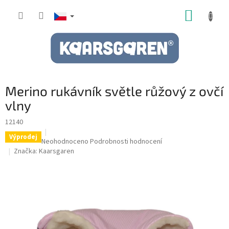
Přejít
NÁKUP
na
obsah
KOŠÍK
Merino rukávník světle růžový z ovčí
vlny
12140
Výprodej
Průměrné
Neohodnoceno
Podrobnosti hodnocení
hodnocení
Značka:
Kaarsgaren
produktu
je
0,0
z
5
hvězdiček.