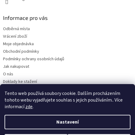
Informace pro vás
Odběrná místa
Vrácení zboží
Moje objednávka
Obchodní podmínky
Podmínky ochrany osobních údajů
Jak nakupovat
O nás
Doklady ke stažení
On-line platby
Tento web používá soubory cookie. Dalším procházením
Velkoobchod
tohoto webu vyjadřujete souhlas s jejich používáním.. Více
informací
zde
.
Nastavení
Vytvořil Shoptet