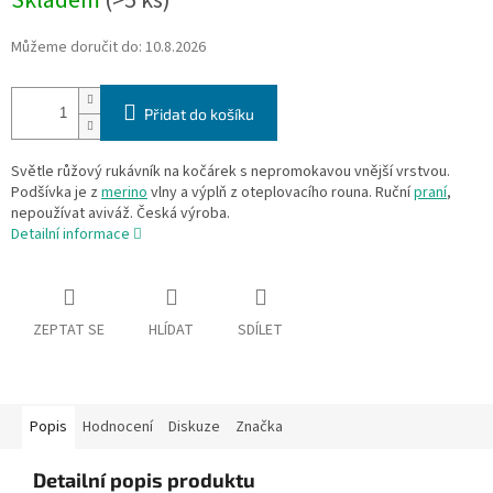
Skladem
(>5 ks)
cena:
Můžeme doručit do:
10.8.2026
Přidat do košíku
Světle růžový rukávník na kočárek s nepromokavou vnější vrstvou.
Podšívka je z
merino
vlny a výplň z oteplovacího rouna. Ruční
praní
,
nepoužívat aviváž. Česká výroba.
Detailní informace
ZEPTAT SE
HLÍDAT
SDÍLET
Popis
Hodnocení
Diskuze
Značka
Detailní popis produktu