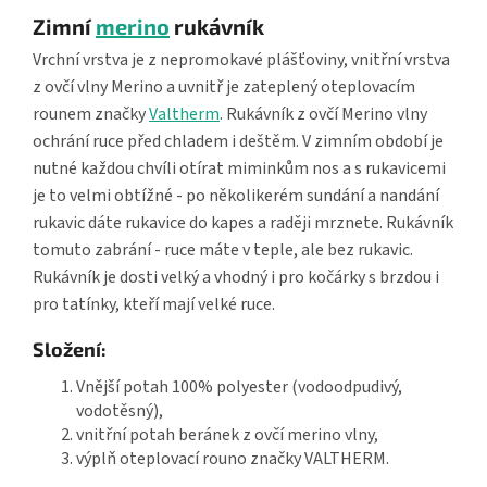
Zimní
merino
rukávník
Vrchní vrstva je z nepromokavé plášťoviny, vnitřní vrstva
z ovčí vlny Merino a uvnitř je zateplený oteplovacím
rounem značky
Valtherm
. Rukávník z ovčí Merino vlny
ochrání ruce před chladem i deštěm. V zimním období je
nutné každou chvíli otírat miminkům nos a s rukavicemi
je to velmi obtížné - po několikerém sundání a nandání
rukavic dáte rukavice do kapes a raději mrznete. Rukávník
tomuto zabrání - ruce máte v teple, ale bez rukavic.
Rukávník je dosti velký a vhodný i pro kočárky s brzdou i
pro tatínky, kteří mají velké ruce.
Složení:
Vnější potah 100% polyester (vodoodpudivý,
vodotěsný),
vnitřní potah beránek z ovčí merino vlny,
výplň oteplovací rouno značky VALTHERM.