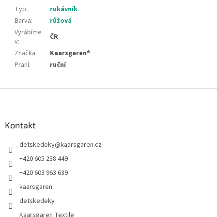
Typ
:
rukávník
Barva
:
růžová
Vyrábíme
ČR
v
:
Značka
:
Kaarsgaren®
Praní
:
ruční
Z
á
p
a
Kontakt
t
detskedeky
@
kaarsgaren.cz
í
+420 605 238 449
+420 603 963 639
kaarsgaren
detskedeky
Kaarsgaren Textile