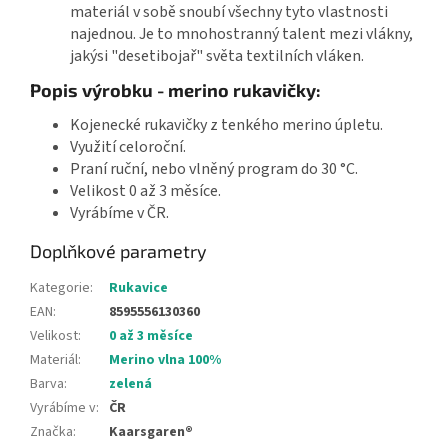
materiál v sobě snoubí všechny tyto vlastnosti
najednou. Je to mnohostranný talent mezi vlákny,
jakýsi "desetibojař" světa textilních vláken.
Popis výrobku - merino rukavičky:
Kojenecké rukavičky z tenkého merino úpletu.
Využití celoroční.
Praní ruční, nebo vlněný program do 30 °C.
Velikost 0 až 3 měsíce.
Vyrábíme v ČR.
Doplňkové parametry
Kategorie
:
Rukavice
EAN
:
8595556130360
Velikost
:
0 až 3 měsíce
Materiál
:
Merino vlna 100%
Barva
:
zelená
Vyrábíme v
:
ČR
Značka
:
Kaarsgaren®