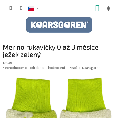
Přejít
NÁKUP
na
obsah
KOŠÍK
Merino rukavičky 0 až 3 měsíce
ježek zelený
13036
Průměrné
Neohodnoceno
Podrobnosti hodnocení
Značka:
Kaarsgaren
hodnocení
produktu
je
0,0
z
5
hvězdiček.