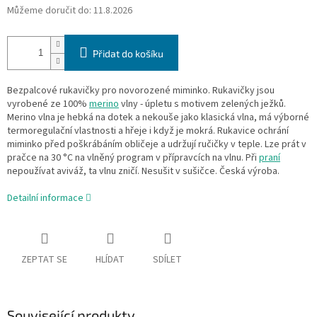
Můžeme doručit do:
11.8.2026
Přidat do košíku
Bezpalcové rukavičky pro novorozené miminko. Rukavičky jsou
vyrobené ze 100%
merino
vlny - úpletu s motivem zelených ježků.
Merino vlna je hebká na dotek a nekouše jako klasická vlna, má výborné
termoregulační vlastnosti a hřeje i když je mokrá. Rukavice ochrání
miminko před poškrábáním obličeje a udržují ručičky v teple. Lze prát v
pračce na 30 °C na vlněný program v přípravcích na vlnu. Při
praní
nepoužívat aviváž, ta vlnu zničí. Nesušit v sušičce. Česká výroba.
Detailní informace
ZEPTAT SE
HLÍDAT
SDÍLET
Související produkty