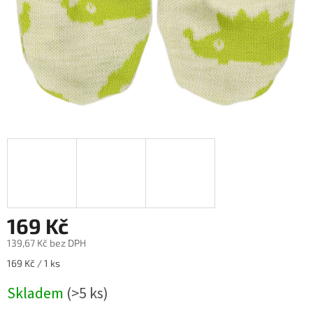
169 Kč
139,67 Kč bez DPH
Měrná
169 Kč / 1 ks
cena:
Skladem
(>5 ks)