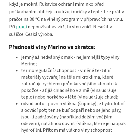
když je mokrá. Rukavice ochrání miminko před
poškrábáním obličeje a udržují ručičky v teple. Lze prát v
pračce na 30 °C na vlněný program v přípravcích na vlnu.
Při
praní
nepoužívat aviváž, ta vlnu zničí. Nesušit v
sušičce. Česká výroba.
Přednosti vlny Merino ve zkratce:
jemný až hedvábný omak - nejjemnější typy vlny
Merino;
termoregulační schopnost - vlněné textilní
materiály vytvářejí na těle mikroklima, které
zabraňuje rychlému průniku vnějšího klimatu k
pokožce - ať již chladného v zimě (vlna udržuje
teplo) nebo horkého v létě (vlna udržuje chlad);
odvod potu - povrch vlákna (šupinky) je hydrofobní
a odvádí pot; ten se buď odpaří nebo se jeho páry,
jsou‑li zadržovány (například dalším vnějším
oděvem), natáhnou dovnitř vlákna, které je naopak
hydrofilní. Přitom má vlákno vlny schopnost