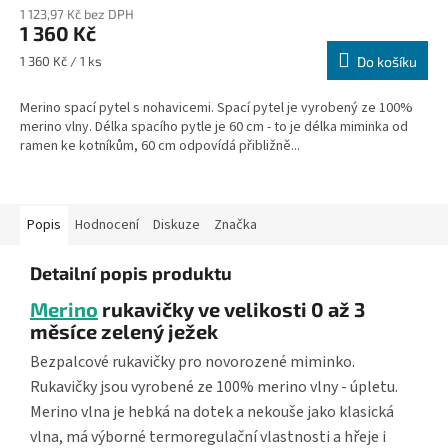
1 123,97 Kč bez DPH
1 360 Kč
Měrná
1 360 Kč / 1 ks
Do košíku
cena:
Merino spací pytel s nohavicemi. Spací pytel je vyrobený ze 100%
merino vlny. Délka spacího pytle je 60 cm - to je délka miminka od
ramen ke kotníkům, 60 cm odpovídá přibližně...
Popis
Hodnocení
Diskuze
Značka
Detailní popis produktu
Merino
rukavičky ve velikosti 0 až 3
měsíce zelený ježek
Bezpalcové rukavičky pro novorozené miminko.
Rukavičky jsou vyrobené ze 100% merino vlny - úpletu.
Merino vlna je hebká na dotek a nekouše jako klasická
vlna, má výborné termoregulační vlastnosti a hřeje i