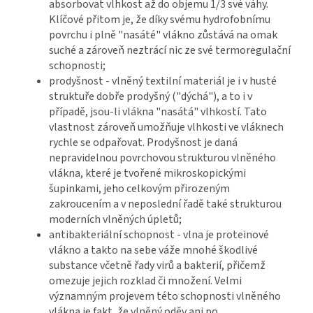
absorbovat vlhkost až do objemu 1/3 své váhy.
Klíčové přitom je, že díky svému hydrofobnímu
povrchu i plně "nasáté" vlákno zůstává na omak
suché a zároveň neztrácí nic ze své termoregulační
schopnosti;
prodyšnost - vlněný textilní materiál je i v husté
struktuře dobře prodyšný ("dýchá"), a to i v
případě, jsou‑li vlákna "nasátá" vlhkostí. Tato
vlastnost zároveň umožňuje vlhkosti ve vláknech
rychle se odpařovat. Prodyšnost je daná
nepravidelnou povrchovou strukturou vlněného
vlákna, které je tvořené mikroskopickými
šupinkami, jeho celkovým přirozeným
zakroucením a v neposlední řadě také strukturou
moderních vlněných úpletů;
antibakteriální schopnost - vlna je proteinové
vlákno a takto na sebe váže mnohé škodlivé
substance včetně řady virů a bakterií, přičemž
omezuje jejich rozklad či množení. Velmi
významným projevem této schopnosti vlněného
vlákna je fakt, že vlněný oděv ani po