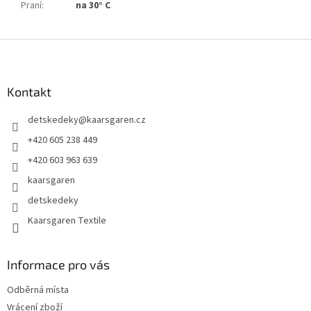
Praní
:
na 30° C
Z
á
p
a
Kontakt
t
detskedeky
@
kaarsgaren.cz
í
+420 605 238 449
+420 603 963 639
kaarsgaren
detskedeky
Kaarsgaren Textile
Informace pro vás
Odběrná místa
Vrácení zboží