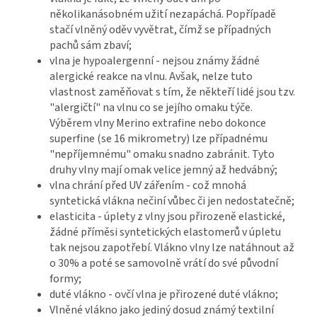
několikanásobném užití nezapáchá. Popřípadě
stačí vlněný oděv vyvětrat, čímž se případných
pachů sám zbaví;
vlna je hypoalergenní - nejsou známy žádné
alergické reakce na vlnu. Avšak, nelze tuto
vlastnost zaměňovat s tím, že někteří lidé jsou tzv.
"alergičtí" na vlnu co se jejího omaku týče.
Výběrem vlny Merino extrafine nebo dokonce
superfine (se 16 mikrometry) lze případnému
"nepříjemnému" omaku snadno zabránit. Tyto
druhy vlny mají omak velice jemný až hedvábný;
vlna chrání před UV zářením - což mnohá
syntetická vlákna nečiní vůbec či jen nedostatečně;
elasticita - úplety z vlny jsou přirozeně elastické,
žádné příměsi syntetických elastomerů v úpletu
tak nejsou zapotřebí. Vlákno vlny lze natáhnout až
o 30% a poté se samovolně vrátí do své původní
formy;
duté vlákno - ovčí vlna je přirozené duté vlákno;
Vlněné vlákno jako jediný dosud známý textilní