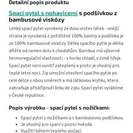
Detailní popis produktu
Spací pytel s nohavicemi
s podšívkou z
bambusové viskózy
Lehký spací pytel vyrobený ze dvou vrstev látek - vnější
strana je vyrobená z potištěné 100% bavlny a podšívka je
ze 100% bambusové viskózy. Délka spacího pytle je délka
dítěte od ramen dolu k chodidlům. Bambus má výborné
termoregulační vlastnosti - v horku chladí, v zimě hřeje.
Spací pytel není uvnitř zateplený a proto je vhodný pro
teplé letní noci. Zip umožní otevření spacího pytle po
celé délce v obou směrech a má látkovou krytku, která
zabraňuje přiskřípnutí krku do zipu. Spací pytel vyrábíme
v České republice.
Popis výrobku - spací pytel s nožičkami:
Spací pytel s nožičkami a s bambusovou podšívkou.
Je vhodný pro spaní v pozici hvězda.
Využití během teplého počasí.