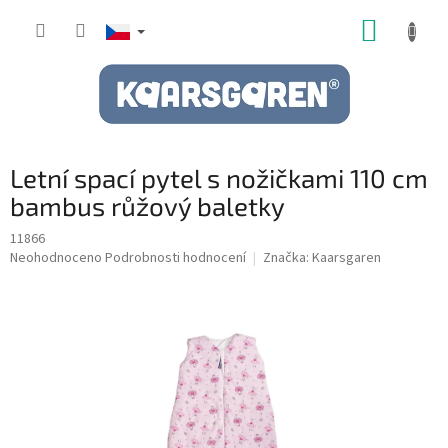
Přejít
NÁKUP
na
obsah
KOŠÍK
Letní spací pytel s nožičkami 110 cm
bambus růžový baletky
11866
Průměrné
Neohodnoceno
Podrobnosti hodnocení
Značka:
Kaarsgaren
hodnocení
produktu
je
0,0
z
5
hvězdiček.