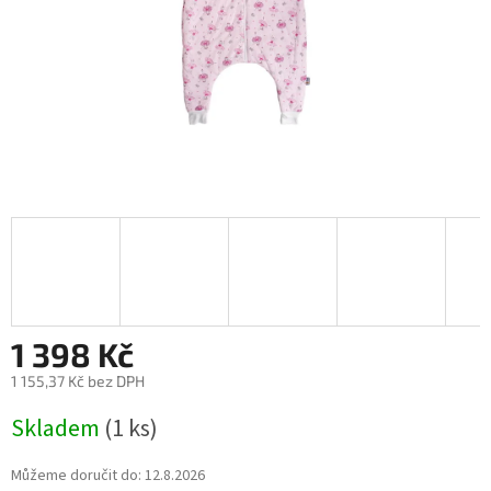
1 398 Kč
1 155,37 Kč bez DPH
Měrná
Skladem
(1 ks)
cena:
Můžeme doručit do:
12.8.2026