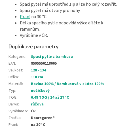
Spací pytel má uprostřed zip a lze ho celý rozevřít.
Spací pytel má otvory pro nohy.
Praní
na 30 °C.
Délka spacího pytle odpovídá výšce dítěte k
ramenům.
Vyrábíme v ČR.
Doplňkové parametry
Kategorie
:
Spací pytle z bambusu
EAN
:
8595556118665
Velikost
:
128 - 134
Délka
:
110 cm
Materiál
:
Bavlna 100% / Bambusová viskóza 100%
Typ
:
nožičkový
TOG
:
0.48 TOG / 24 až 27 °C
Barva
:
růžová
Vyrábíme v
:
ČR
Značka
:
Kaarsgaren®
Praní
:
na 30° C