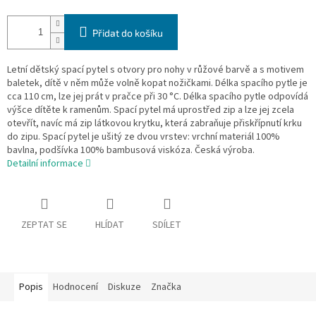
Přidat do košíku
Letní dětský spací pytel s otvory pro nohy v růžové barvě a s motivem
baletek, dítě v něm může volně kopat nožičkami. Délka spacího pytle je
cca 110 cm, lze jej prát v pračce při 30 °C. Délka spacího pytle odpovídá
výšce dítěte k ramenům. Spací pytel má uprostřed zip a lze jej zcela
otevřít, navíc má zip látkovou krytku, která zabraňuje přiskřípnutí krku
do zipu. Spací pytel je ušitý ze dvou vrstev: vrchní materiál 100%
bavlna, podšívka 100% bambusová viskóza. Česká výroba.
Detailní informace
ZEPTAT SE
HLÍDAT
SDÍLET
Popis
Hodnocení
Diskuze
Značka