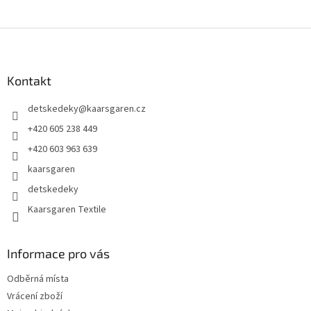
Z
á
p
a
Kontakt
t
detskedeky
@
kaarsgaren.cz
í
+420 605 238 449
+420 603 963 639
kaarsgaren
detskedeky
Kaarsgaren Textile
Informace pro vás
Odběrná místa
Vrácení zboží