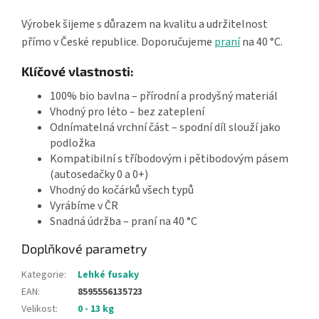
Výrobek šijeme s důrazem na kvalitu a udržitelnost
přímo v České republice. Doporučujeme
praní
na 40 °C.
Klíčové vlastnosti:
100% bio bavlna – přírodní a prodyšný materiál
Vhodný pro léto – bez zateplení
Odnímatelná vrchní část – spodní díl slouží jako
podložka
Kompatibilní s tříbodovým i pětibodovým pásem
(autosedačky 0 a 0+)
Vhodný do kočárků všech typů
Vyrábíme v ČR
Snadná údržba – praní na 40 °C
Doplňkové parametry
Kategorie
:
Lehké fusaky
EAN
:
8595556135723
Velikost
:
0 - 13 kg