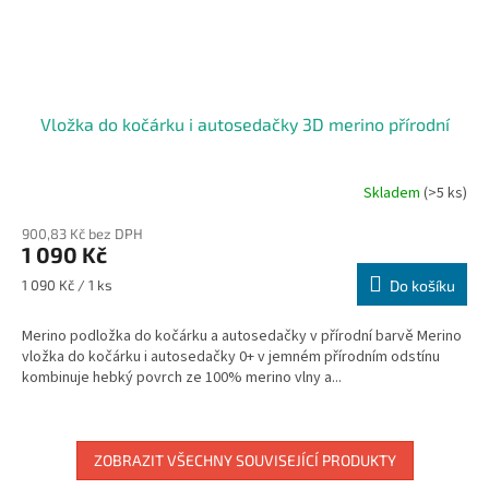
Vložka do kočárku i autosedačky 3D merino přírodní
Skladem
(>5 ks)
Průměrné
hodnocení
900,83 Kč bez DPH
produktu
1 090 Kč
je
5,0
Měrná
1 090 Kč / 1 ks
Do košíku
z
cena:
5
Merino podložka do kočárku a autosedačky v přírodní barvě Merino
hvězdiček.
vložka do kočárku i autosedačky 0+ v jemném přírodním odstínu
kombinuje hebký povrch ze 100% merino vlny a...
ZOBRAZIT VŠECHNY SOUVISEJÍCÍ PRODUKTY