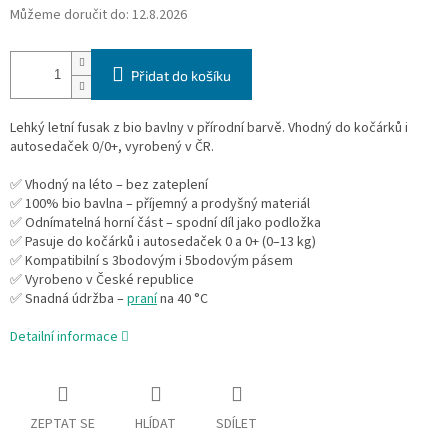
Můžeme doručit do:
12.8.2026
Přidat do košíku
Lehký letní fusak z bio bavlny v přírodní barvě. Vhodný do kočárků i
autosedaček 0/0+, vyrobený v ČR.
✅ Vhodný na léto – bez zateplení
✅ 100% bio bavlna – příjemný a prodyšný materiál
✅ Odnímatelná horní část – spodní díl jako podložka
✅ Pasuje do kočárků i autosedaček 0 a 0+ (0–13 kg)
✅ Kompatibilní s 3bodovým i 5bodovým pásem
✅ Vyrobeno v České republice
✅ Snadná údržba –
praní
na 40 °C
Detailní informace
ZEPTAT SE
HLÍDAT
SDÍLET