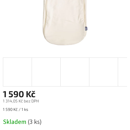
1 590 Kč
1 314,05 Kč bez DPH
Měrná
1 590 Kč / 1 ks
cena:
Skladem
(3 ks)