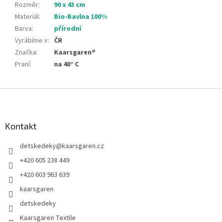
Rozměr
:
90 x 43 cm
Materiál
:
Bio-Bavlna 100%
Barva
:
přírodní
Vyrábíme v
:
ČR
Značka
:
Kaarsgaren®
Praní
:
na 40° C
Z
á
p
a
Kontakt
t
detskedeky
@
kaarsgaren.cz
í
+420 605 238 449
+420 603 963 639
kaarsgaren
detskedeky
Kaarsgaren Textile