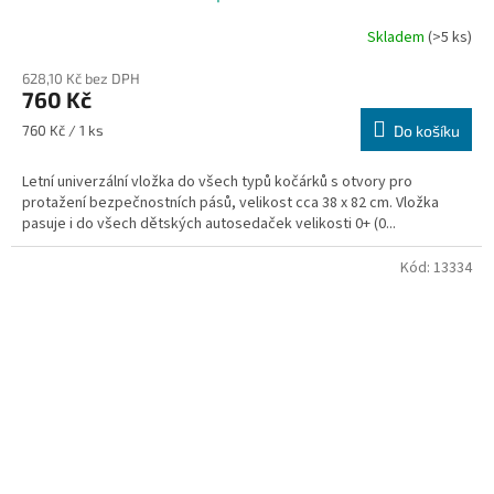
Skladem
(>5 ks)
Průměrné
hodnocení
628,10 Kč bez DPH
produktu
760 Kč
je
5,0
Měrná
760 Kč / 1 ks
Do košíku
z
cena:
5
Letní univerzální vložka do všech typů kočárků s otvory pro
hvězdiček.
protažení bezpečnostních pásů, velikost cca 38 x 82 cm. Vložka
pasuje i do všech dětských autosedaček velikosti 0+ (0...
Kód:
13334