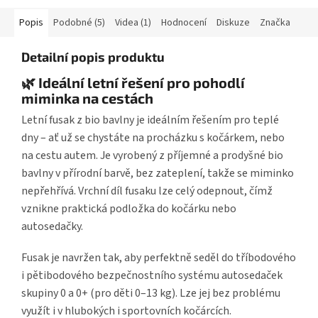
Popis
Podobné (5)
Videa (1)
Hodnocení
Diskuze
Značka
Detailní popis produktu
🌿 Ideální letní řešení pro pohodlí
miminka na cestách
Letní fusak z bio bavlny je ideálním řešením pro teplé
dny – ať už se chystáte na procházku s kočárkem, nebo
na cestu autem. Je vyrobený z příjemné a prodyšné bio
bavlny v přírodní barvě, bez zateplení, takže se miminko
nepřehřívá. Vrchní díl fusaku lze celý odepnout, čímž
vznikne praktická podložka do kočárku nebo
autosedačky.
Fusak je navržen tak, aby perfektně seděl do tříbodového
i pětibodového bezpečnostního systému autosedaček
skupiny 0 a 0+ (pro děti 0–13 kg). Lze jej bez problému
využít i v hlubokých i sportovních kočárcích.