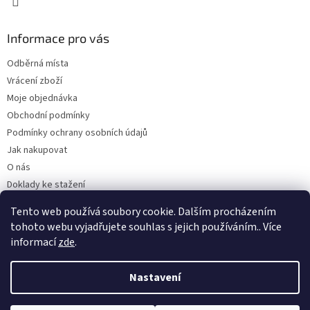
Informace pro vás
Odběrná místa
Vrácení zboží
Moje objednávka
Obchodní podmínky
Podmínky ochrany osobních údajů
Jak nakupovat
O nás
Doklady ke stažení
On-line platby
Tento web používá soubory cookie. Dalším procházením
Velkoobchod
tohoto webu vyjadřujete souhlas s jejich používáním.. Více
informací
zde
.
Nastavení
Vytvořil Shoptet