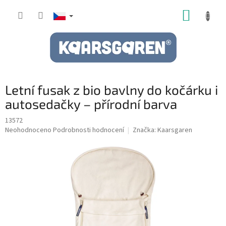
Přejít
NÁKUP
na
obsah
KOŠÍK
Letní fusak z bio bavlny do kočárku i
autosedačky – přírodní barva
13572
Průměrné
Neohodnoceno
Podrobnosti hodnocení
Značka:
Kaarsgaren
hodnocení
produktu
je
0,0
z
5
hvězdiček.