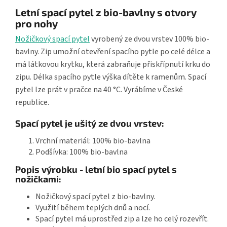
Letní spací pytel z bio-bavlny s otvory
pro nohy
Nožičkový spací pytel
vyrobený ze dvou vrstev 100% bio-
bavlny. Zip umožní otevření spacího pytle po celé délce a
má látkovou krytku, která zabraňuje přiskřípnutí krku do
zipu. Délka spacího pytle výška dítěte k ramenům. Spací
pytel lze prát v pračce na 40 °C. Vyrábíme v České
republice.
Spací pytel je ušitý ze dvou vrstev:
Vrchní materiál: 100% bio-bavlna
Podšívka: 100% bio-bavlna
Popis výrobku - letní bio spací pytel s
nožičkami:
Nožičkový spací pytel z bio-bavlny.
Využití během teplých dnů a nocí.
Spací pytel má uprostřed zip a lze ho celý rozevřít.