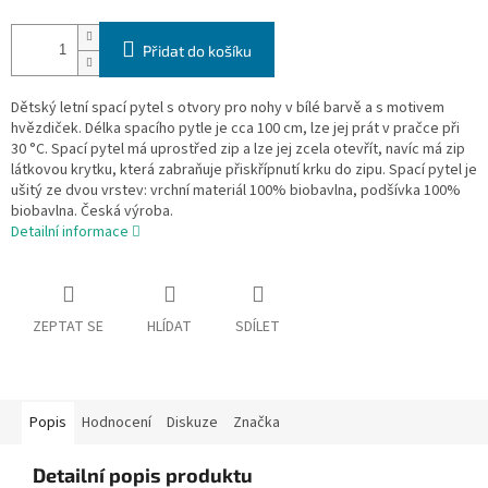
Přidat do košíku
Dětský letní spací pytel s otvory pro nohy v bílé barvě a s motivem
hvězdiček. Délka spacího pytle je cca 100 cm, lze jej prát v pračce při
30 °C. Spací pytel má uprostřed zip a lze jej zcela otevřít, navíc má zip
látkovou krytku, která zabraňuje přiskřípnutí krku do zipu. Spací pytel je
ušitý ze dvou vrstev: vrchní materiál 100% biobavlna, podšívka 100%
biobavlna. Česká výroba.
Detailní informace
ZEPTAT SE
HLÍDAT
SDÍLET
Popis
Hodnocení
Diskuze
Značka
Detailní popis produktu