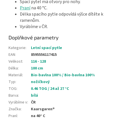
Spací pytel má otvory pro nohy.
Praní
na 40 °C.
Délka spacího pytle odpovídá výšce dítěte k
ramenům.
Vyrábíme v ČR.
Doplňkové parametry
Kategorie
:
Letní spací pytle
EAN
:
8595556117415
Velikost
:
116 - 128
Délka
:
100 cm
Materiál
:
Bio-bavlna 100% / Bio-bavlna 100%
Typ
:
nožičkový
TOG
:
0.46 TOG / 24 až 27 °C
Barva
:
bílá
Vyrábíme v
:
ČR
Značka
:
Kaarsgaren®
Praní
:
na 40° C