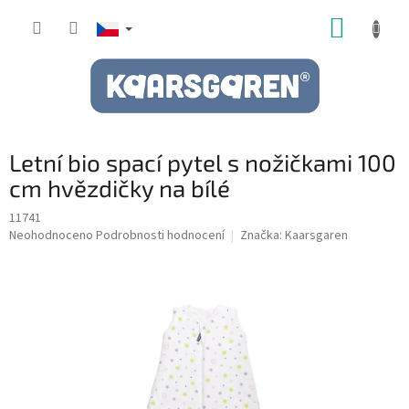
Přejít
NÁKUP
na
obsah
KOŠÍK
Letní bio spací pytel s nožičkami 100
cm hvězdičky na bílé
11741
Průměrné
Neohodnoceno
Podrobnosti hodnocení
Značka:
Kaarsgaren
hodnocení
produktu
je
0,0
z
5
hvězdiček.