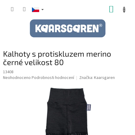
Přejít
NÁKUP
na
obsah
KOŠÍK
Kalhoty s protiskluzem merino
černé velikost 80
13408
Průměrné
Neohodnoceno
Podrobnosti hodnocení
Značka:
Kaarsgaren
hodnocení
produktu
je
0,0
z
5
hvězdiček.