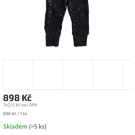
898 Kč
742,15 Kč bez DPH
Měrná
898 Kč / 1 ks
cena:
Skladem
(>5 ks)