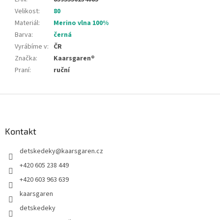
Velikost
:
80
Materiál
:
Merino vlna 100%
Barva
:
černá
Vyrábíme v
:
ČR
Značka
:
Kaarsgaren®
Praní
:
ruční
Z
á
p
a
Kontakt
t
detskedeky
@
kaarsgaren.cz
í
+420 605 238 449
+420 603 963 639
kaarsgaren
detskedeky