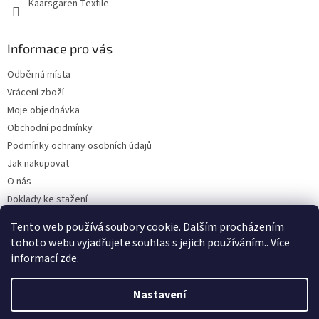
Kaarsgaren Textile
Informace pro vás
Odběrná místa
Vrácení zboží
Moje objednávka
Obchodní podmínky
Podmínky ochrany osobních údajů
Jak nakupovat
O nás
Doklady ke stažení
On-line platby
Tento web používá soubory cookie. Dalším procházením
Velkoobchod
tohoto webu vyjadřujete souhlas s jejich používáním.. Více
informací
zde
.
Nastavení
Vytvořil Shoptet