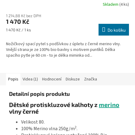
Skladem
(4 ks)
1 214,88 Kč bez DPH
1 470 Kč
Měrná
1 470 Kč / 1 ks
Do košíku
cena:
Nožičkový spací pytel s podšívkou z úpletu z černé merino vlny.
Vnější strana je ze 100% bio-bavlny s motivem puntíků. Délka
spacího pytle je 60 cm - to je délka miminka od...
Popis
Videa (1)
Hodnocení
Diskuze
Značka
Detailní popis produktu
Dětské protiskluzové kalhoty z
merino
vlny černé
Velikost 80.
2
100% Merino vlna 250g/m
.