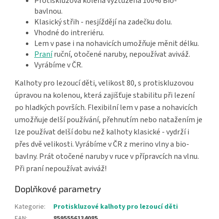
Protiskluzová kolena vyztužená 100% Bio-
bavlnou.
Klasický střih - nesjíždějí na zadečku dolu.
Vhodné do intreriéru.
Lem v pase i na nohavicích umožňuje měnit délku.
Praní
ruční, otočené naruby, nepoužívat aviváž.
Vyrábíme v ČR.
Kalhoty pro lezoucí děti, velikost 80, s protiskluzovou
úpravou na kolenou, která zajišťuje stabilitu při lezení
po hladkých površích. Flexibilní lem v pase a nohavicích
umožňuje delší používání, přehnutím nebo natažením je
lze používat delší dobu než kalhoty klasické - vydrží i
přes dvě velikosti. Vyrábíme v ČR z merino vlny a bio-
bavlny. Prát otočené naruby v ruce v přípravcích na vlnu.
Při praní nepoužívat aviváž!
Doplňkové parametry
Kategorie
:
Protiskluzové kalhoty pro lezoucí děti
EAN
:
8595556134085