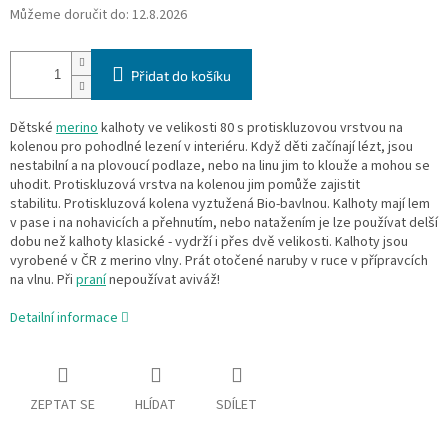
Můžeme doručit do:
12.8.2026
Přidat do košíku
Dětské
merino
kalhoty ve velikosti 80 s protiskluzovou vrstvou na
kolenou pro pohodlné lezení v interiéru. Když děti začínají lézt, jsou
nestabilní a na plovoucí podlaze, nebo na linu jim to klouže a mohou se
uhodit. Protiskluzová vrstva na kolenou jim pomůže zajistit
stabilitu. Protiskluzová kolena vyztužená Bio-bavlnou. Kalhoty mají lem
v pase i na nohavicích a přehnutím, nebo natažením je lze používat delší
dobu než kalhoty klasické - vydrží i přes dvě velikosti. Kalhoty jsou
vyrobené v ČR z merino vlny. Prát otočené naruby v ruce v přípravcích
na vlnu. Při
praní
nepoužívat aviváž!
Detailní informace
ZEPTAT SE
HLÍDAT
SDÍLET