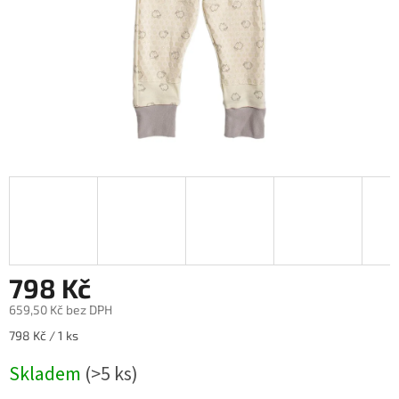
798 Kč
659,50 Kč bez DPH
Měrná
798 Kč / 1 ks
cena:
Skladem
(>5 ks)