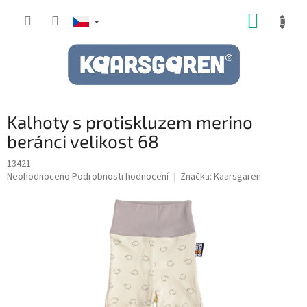
Přejít
NÁKUP
na
obsah
KOŠÍK
Kalhoty s protiskluzem merino
beránci velikost 68
13421
Průměrné
Neohodnoceno
Podrobnosti hodnocení
Značka:
Kaarsgaren
hodnocení
produktu
je
0,0
z
5
hvězdiček.