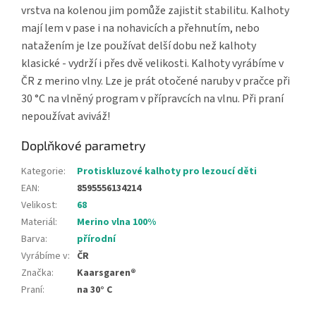
vrstva na kolenou jim pomůže zajistit stabilitu. Kalhoty
mají lem v pase i na nohavicích a přehnutím, nebo
natažením je lze používat delší dobu než kalhoty
klasické - vydrží i přes dvě velikosti. Kalhoty vyrábíme v
ČR z merino vlny. Lze je prát otočené naruby v pračce při
30 °C na vlněný program v přípravcích na vlnu. Při praní
nepoužívat aviváž!
Doplňkové parametry
Kategorie
:
Protiskluzové kalhoty pro lezoucí děti
EAN
:
8595556134214
Velikost
:
68
Materiál
:
Merino vlna 100%
Barva
:
přírodní
Vyrábíme v
:
ČR
Značka
:
Kaarsgaren®
Praní
:
na 30° C