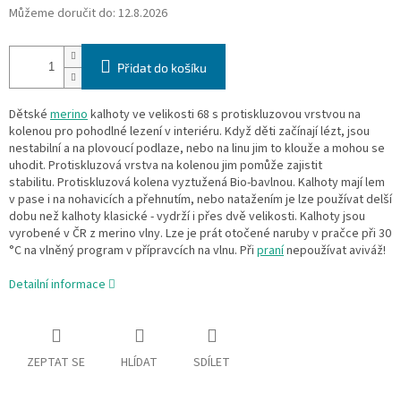
Můžeme doručit do:
12.8.2026
Přidat do košíku
Dětské
merino
kalhoty ve velikosti 68 s protiskluzovou vrstvou na
kolenou pro pohodlné lezení v interiéru. Když děti začínají lézt, jsou
nestabilní a na plovoucí podlaze, nebo na linu jim to klouže a mohou se
uhodit. Protiskluzová vrstva na kolenou jim pomůže zajistit
stabilitu. Protiskluzová kolena vyztužená Bio-bavlnou. Kalhoty mají lem
v pase i na nohavicích a přehnutím, nebo natažením je lze používat delší
dobu než kalhoty klasické - vydrží i přes dvě velikosti. Kalhoty jsou
vyrobené v ČR z merino vlny. Lze je prát otočené naruby v pračce při 30
°C na vlněný program v přípravcích na vlnu. Při
praní
nepoužívat aviváž!
Detailní informace
ZEPTAT SE
HLÍDAT
SDÍLET