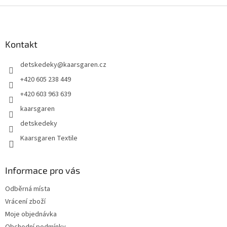
Z
á
p
a
Kontakt
t
detskedeky
@
kaarsgaren.cz
í
+420 605 238 449
+420 603 963 639
kaarsgaren
detskedeky
Kaarsgaren Textile
Informace pro vás
Odběrná místa
Vrácení zboží
Moje objednávka