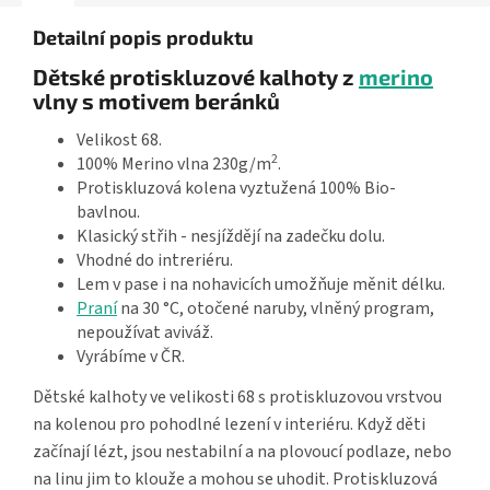
Detailní popis produktu
Dětské protiskluzové kalhoty z
merino
vlny s motivem beránků
Velikost 68.
2
100% Merino vlna 230g/m
.
Protiskluzová kolena vyztužená 100% Bio-
bavlnou.
Klasický střih - nesjíždějí na zadečku dolu.
Vhodné do intreriéru.
Lem v pase i na nohavicích umožňuje měnit délku.
Praní
na 30 °C, otočené naruby, vlněný program,
nepoužívat aviváž.
Vyrábíme v ČR.
Dětské kalhoty ve velikosti 68 s protiskluzovou vrstvou
na kolenou pro pohodlné lezení v interiéru. Když děti
začínají lézt, jsou nestabilní a na plovoucí podlaze, nebo
na linu jim to klouže a mohou se uhodit. Protiskluzová