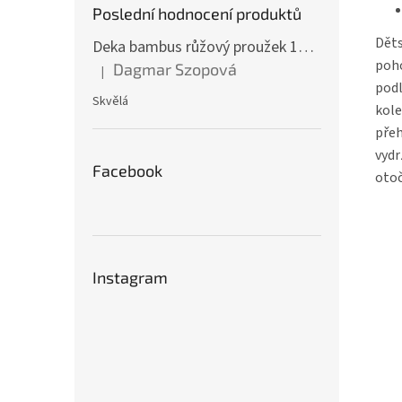
Poslední hodnocení produktů
Děts
Deka bambus růžový proužek 160 x 200 cm
poho
Dagmar Szopová
|
Hodnocení produktu je 5 z 5 hvězdiček.
podl
Skvělá
kole
přeh
vydr
Facebook
otoč
Instagram