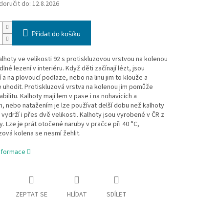
oručit do:
12.8.2026
Přidat do košíku
lhoty ve velikosti 92 s protiskluzovou vrstvou na kolenou
lné lezení v interiéru. Když děti začínají lézt, jsou
í a na plovoucí podlaze, nebo na linu jim to klouže a
uhodit. Protiskluzová vrstva na kolenou jim pomůže
tabilitu. Kalhoty mají lem v pase i na nohavicích a
, nebo natažením je lze používat delší dobu než kalhoty
- vydrží i přes dvě velikosti. Kalhoty jsou vyrobené v ČR z
y. Lze je prát otočené naruby v pračce při 40 °C,
zová kolena se nesmí žehlit.
informace
ZEPTAT SE
HLÍDAT
SDÍLET