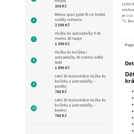
mřížka
Letní 
238 Kč
motive
Merino spací pytel 90 cm hnědé
je cca 
ovečky nohavice
°C. Bi
2 380 Kč
GOTS c
je vyr
Vložka do autosedačky 9-36
merino 3D taupe
1 290 Kč
Popi
Vložka do kočárku i
autosedačky 3D merino světle
šedé
Det
1 090 Kč
Dět
Letní 3D biobavlněná vložka do
krá
kočárku a autosedačky –
puntíky
760 Kč
Letní 3D biobavlněná vložka do
kočárku a autosedačky –
beránci
760 Kč