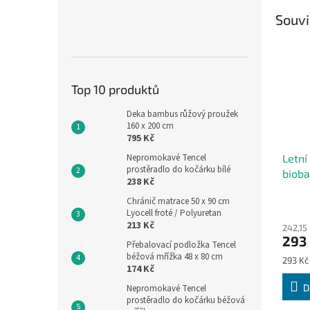
Souvi
Top 10 produktů
Deka bambus růžový proužek
160 x 200 cm
795 Kč
Nepromokavé Tencel
Letní
prostěradlo do kočárku bílé
bioba
238 Kč
Chránič matrace 50 x 90 cm
Lyocell froté / Polyuretan
213 Kč
242,15
293
Přebalovací podložka Tencel
béžová mřížka 48 x 80 cm
Měrná
293 Kč 
174 Kč
cena:
D
Nepromokavé Tencel
prostěradlo do kočárku béžová