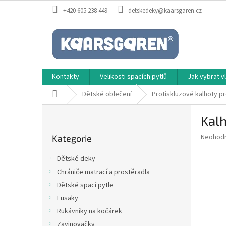
Přejít
+420 605 238 449
detskedeky@kaarsgaren.cz
na
obsah
Kontakty
Velikosti spacích pytlů
Jak vybrat 
Domů
Dětské oblečení
Protiskluzové kalhoty pr
P
Kalh
o
Přeskočit
s
Průměr
Neohod
Kategorie
kategorie
t
hodnoce
r
produkt
Dětské deky
a
je
Chrániče matrací a prostěradla
0,0
n
z
Dětské spací pytle
n
5
í
Fusaky
hvězdič
p
Rukávníky na kočárek
a
Zavinovačky