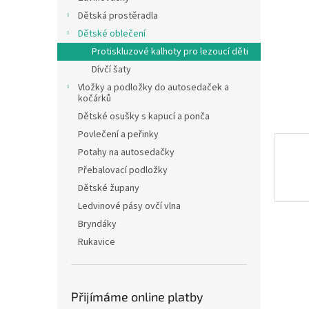
n
Dětská prostěradla
e
Dětské oblečení
l
Protiskluzové kalhoty pro lezoucí děti
Dívčí šaty
Vložky a podložky do autosedaček a
kočárků
Dětské osušky s kapucí a ponča
Povlečení a peřinky
Potahy na autosedačky
Přebalovací podložky
Dětské župany
Ledvinové pásy ovčí vlna
Bryndáky
Rukavice
Přijímáme online platby