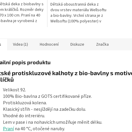
dětská deka z biobavlny s
Dětská oboustranná deka z
m králíčků. Rozměr deky
dvou vrstev materiálu Wellsoftu
70 x 100 cm. Praní na 40
a bio-bavlny. Vrchní strana je z
o-bavlna je vyrobená z
Wellsoftu (100% polyester) v
ertifikované příze. Deka
moka barvě a spodní strana je
obená v České...
ze 100% bio-bavlny s...
s
Videa (1)
Hodnocení
Diskuze
Značka
ailní popis produktu
ské protiskluzové kalhoty z bio-bavlny s moti
líčků
Velikost 92.
100% Bio-bavlna z GOTS certifikované příze.
Protiskluzová kolena.
Klasický střih - nesjíždějí na zadečku dolu.
Vhodné do intreriéru.
Lem v pase i na nohavicích umožňuje měnit délku.
Praní
na 40 °C, otočené naruby.