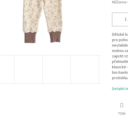
Můžeme d
Dětské ka
pro pohod
nestabiln
mohou se 
zajistit s
přehnutím
klasické 
bio-bavln
protisklu
Detailní 
TISK