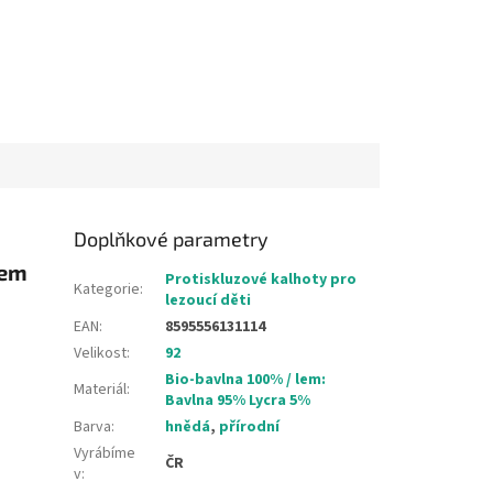
Doplňkové parametry
vem
Protiskluzové kalhoty pro
Kategorie
:
lezoucí děti
EAN
:
8595556131114
Velikost
:
92
Bio-bavlna 100% / lem:
Materiál
:
Bavlna 95% Lycra 5%
Barva
:
hnědá
,
přírodní
Vyrábíme
ČR
v
: