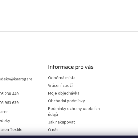
Informace pro vás
Odběrná místa
edeky
@
kaarsgare
Vrácení zboží
Moje objednávka
05 238 449
Obchodní podmínky
03 963 639
Podmínky ochrany osobních
garen
údajů
edeky
Jak nakupovat
aren Textile
O nás
Doklady ke stažení