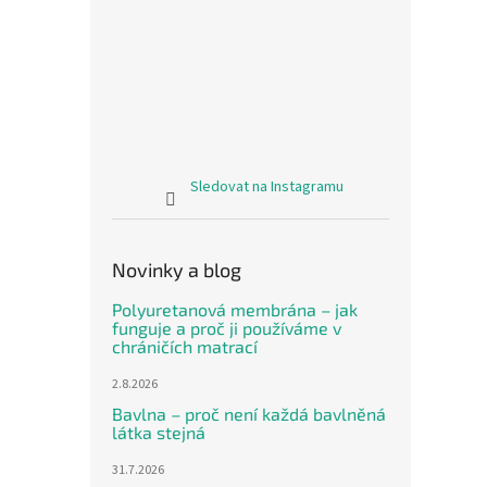
Sledovat na Instagramu
Novinky a blog
Polyuretanová membrána – jak
funguje a proč ji používáme v
chráničích matrací
2.8.2026
Bavlna – proč není každá bavlněná
látka stejná
31.7.2026