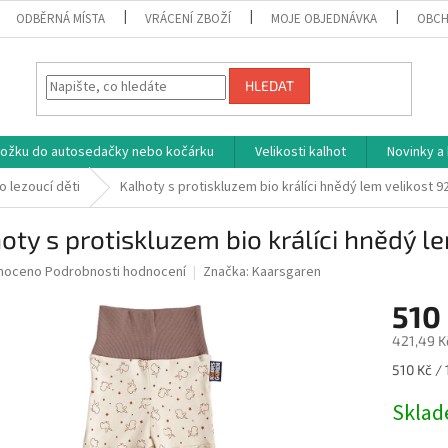
ODBĚRNÁ MÍSTA
VRÁCENÍ ZBOŽÍ
MOJE OBJEDNÁVKA
OBCH
HLEDAT
vložku do autosedačky nebo kočárku
Velikosti kalhot
Novinky a
o lezoucí děti
Kalhoty s protiskluzem bio králíci hnědý lem velikost 9
oty s protiskluzem bio králíci hnědý l
né
noceno
Podrobnosti hodnocení
Značka:
Kaarsgaren
ní
510
u
421,49 K
Měrná
510 Kč / 
cena:
ek.
Skla