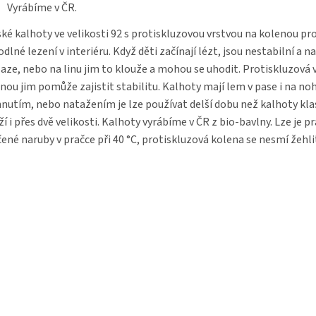
Vyrábíme v ČR.
ké kalhoty ve velikosti 92 s protiskluzovou vrstvou na kolenou pr
dlné lezení v interiéru. Když děti začínají lézt, jsou nestabilní a n
aze, nebo na linu jim to klouže a mohou se uhodit. Protiskluzová 
nou jim pomůže zajistit stabilitu. Kalhoty mají lem v pase i na noh
nutím, nebo natažením je lze používat delší dobu než kalhoty klas
ží i přes dvě velikosti. Kalhoty vyrábíme v ČR z bio-bavlny. Lze je p
ené naruby v pračce při 40 °C, protiskluzová kolena se nesmí žehli