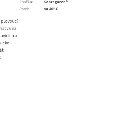
Značka
:
Kaarsgaren®
Praní
:
na 40° C
o
a plovoucí
vrstva na
avicích a
ické -
rát
t.