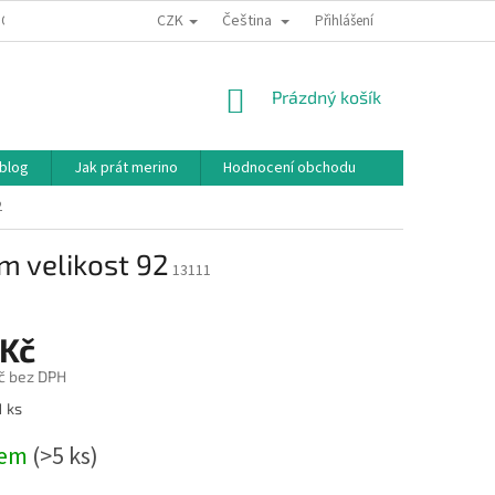
CZK
Čeština
ODNÍ PODMÍNKY
PODMÍNKY OCHRANY OSOBNÍCH ÚDAJŮ
Přihlášení
JAK NAKU
NÁKUPNÍ
Prázdný košík
KOŠÍK
 blog
Jak prát merino
Hodnocení obchodu
2
em velikost 92
13111
 Kč
č bez DPH
1 ks
dem
(>5 ks)