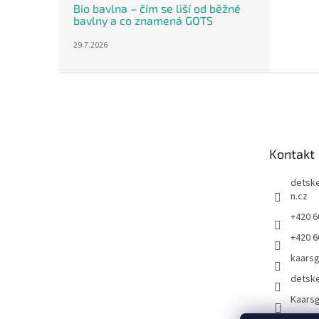
Bio bavlna – čím se liší od běžné
bavlny a co znamená GOTS
29.7.2026
Z
á
p
a
t
Kontakt
í
detsk
n.cz
+420 6
+420 6
kaars
detsk
Kaarsg