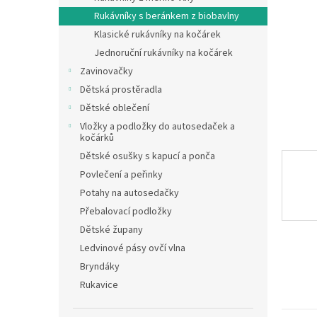
n
Rukávníky s beránkem z biobavlny
e
Klasické rukávníky na kočárek
l
Jednoruční rukávníky na kočárek
Zavinovačky
Dětská prostěradla
Dětské oblečení
Vložky a podložky do autosedaček a
kočárků
Dětské osušky s kapucí a ponča
Povlečení a peřinky
Potahy na autosedačky
Přebalovací podložky
Dětské župany
Ledvinové pásy ovčí vlna
Bryndáky
Rukavice