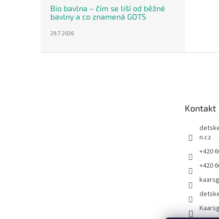
Bio bavlna – čím se liší od běžné
bavlny a co znamená GOTS
29.7.2026
Z
á
p
a
t
Kontakt
í
detsk
n.cz
+420 6
+420 6
kaars
detsk
Kaarsg