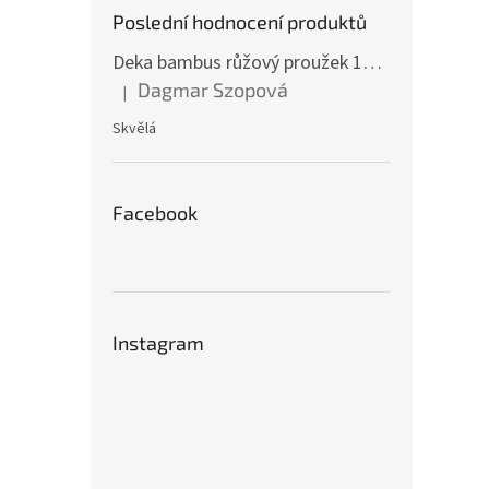
Poslední hodnocení produktů
Deka bambus růžový proužek 160 x 200 cm
Dagmar Szopová
|
Hodnocení produktu je 5 z 5 hvězdiček.
Skvělá
Facebook
Instagram