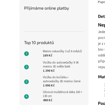
Popi
Přijímáme online platby
Det
Nep
Jede
poci
Top 10 produktů
je z
bio-
Merino rukavičky 3 až 6 měsíců
oddě
169 Kč
přip
Vložka do autosedačky 9-36
repu
merino 3D světle šedé
1 290 Kč
Mat
Vložka do kočárku i
autosedačky 3D merino černé
1 090 Kč
Olivová mušelínová deka 100 ×
130 cm
498 Kč
Pop