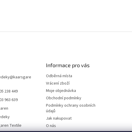
Informace pro vás
Odběrná místa
edeky
@
kaarsgare
Vrácení zboží
Moje objednávka
05 238 449
Obchodní podmínky
03 963 639
Podmínky ochrany osobních
garen
údajů
edeky
Jak nakupovat
aren Textile
O nás