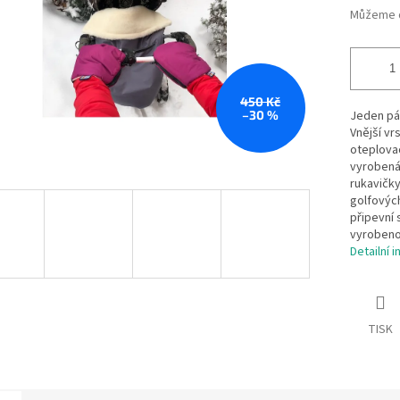
Můžeme d
450 Kč
–30 %
Jeden pár
Vnější vr
oteplovac
vyrobená 
rukavičky
golfovýc
připevní 
vyrobeno
Detailní 
TISK