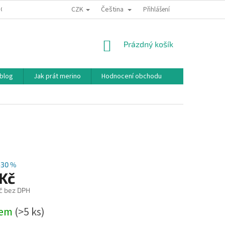
CZK
Čeština
ODNÍ PODMÍNKY
PODMÍNKY OCHRANY OSOBNÍCH ÚDAJŮ
Přihlášení
JAK NAKU
NÁKUPNÍ
Prázdný košík
KOŠÍK
 blog
Jak prát merino
Hodnocení obchodu
–30 %
 Kč
č bez DPH
dem
(>5 ks)