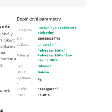
Doplňkové parametry
vnitř
Rukávníky s beránkem z
Kategorie
:
biobavlny
u skvělý
EAN
:
8595556117705
va rukavic
Velikost
:
univerzální
šívka je z
Polyester 100% /
, na
Materiál
:
Polyester 100% / Bio-
 otvorem a
bavlna 100%
ké
Typ
:
rukavice
Barva
:
fialová
Vyrábíme
ČR
v
:
Značka
:
Kaarsgaren®
orný),
Praní
:
na 30° C
ku