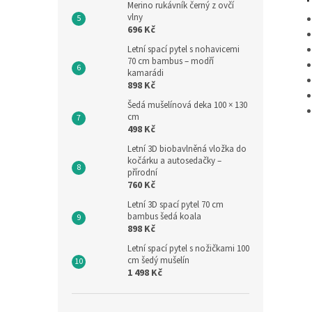
Merino rukávník černý z ovčí
vlny
696 Kč
Letní spací pytel s nohavicemi
70 cm bambus – modří
kamarádi
898 Kč
Šedá mušelínová deka 100 × 130
cm
498 Kč
Letní 3D biobavlněná vložka do
kočárku a autosedačky –
přírodní
760 Kč
Letní 3D spací pytel 70 cm
bambus šedá koala
898 Kč
Letní spací pytel s nožičkami 100
cm šedý mušelín
1 498 Kč