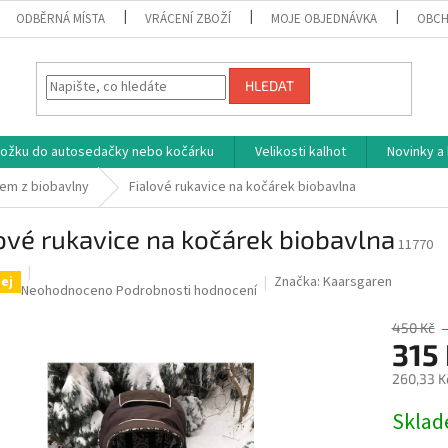
ODBĚRNÁ MÍSTA
VRÁCENÍ ZBOŽÍ
MOJE OBJEDNÁVKA
OBCH
HLEDAT
vložku do autosedačky nebo kočárku
Velikosti kalhot
Novinky a
em z biobavlny
Fialové rukavice na kočárek biobavlna
ové rukavice na kočárek biobavlna
11770
Značka:
Kaarsgaren
ej
Průměrné
Neohodnoceno
Podrobnosti hodnocení
hodnocení
produktu
450 Kč
315
je
0,0
260,33 K
z
5
Měrná
Skla
hvězdiček.
cena: