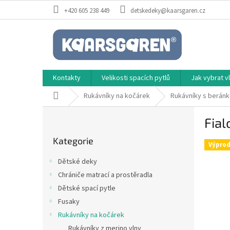
Přejít
+420 605 238 449
detskedeky@kaarsgaren.cz
na
obsah
Kontakty
Velikosti spacích pytlů
Jak vybrat 
Domů
Rukávníky na kočárek
Rukávníky s beránk
P
Fial
o
Přeskočit
s
Kategorie
kategorie
t
Výprod
r
Dětské deky
a
Chrániče matrací a prostěradla
n
Dětské spací pytle
n
í
Fusaky
p
Rukávníky na kočárek
a
Rukávníky z merino vlny