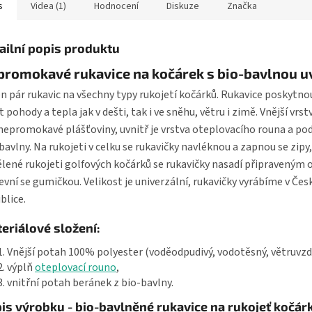
s
Videa (1)
Hodnocení
Diskuze
Značka
ailní popis produktu
romokavé rukavice na kočárek s bio-bavlnou u
n pár rukavic na všechny typy rukojetí kočárků. Rukavice poskytno
t pohody a tepla jak v dešti, tak i ve sněhu, větru i zimě. Vnější vrst
 nepromokavé plášťoviny, uvnitř je vrstva oteplovacího rouna a pod
bavlny. Na rukojeti v celku se rukavičky navléknou a zapnou se zipy
lené rukojeti golfových kočárků se rukavičky nasadí připraveným
evní se gumičkou. Velikost je univerzální, rukavičky vyrábíme v Čes
blice.
eriálové složení:
Vnější potah 100% polyester (voděodpudivý, vodotěsný, větruvzd
výplň
oteplovací rouno
,
vnitřní potah beránek z bio-bavlny.
is výrobku - bio-bavlněné rukavice na rukojeť kočár