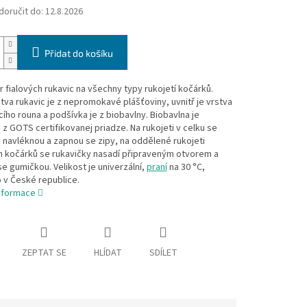
oručit do:
12.8.2026
Přidat do košíku
 fialových rukavic na všechny typy rukojetí kočárků.
stva rukavic je z nepromokavé plášťoviny, uvnitř je vrstva
ího rouna a podšívka je z biobavlny. Biobavlna je
z GOTS certifikovanej priadze. Na rukojeti v celku se
 navléknou a zapnou se zipy, na oddělené rukojeti
h kočárků se rukavičky nasadí připraveným otvorem a
se gumičkou. Velikost je univerzální,
praní
na 30 °C,
 v České republice.
informace
ZEPTAT SE
HLÍDAT
SDÍLET