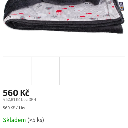
560 Kč
462,81 Kč bez DPH
Měrná
560 Kč / 1 ks
cena:
Skladem
(>5 ks)