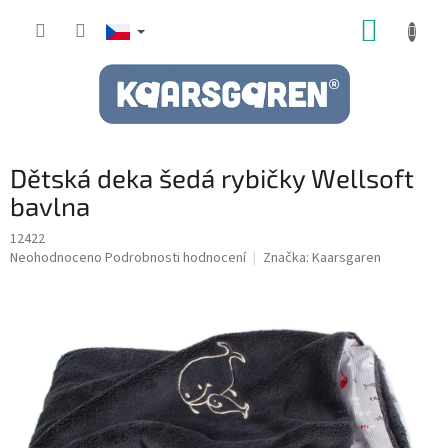
Přejít
NÁKUP
na
obsah
KOŠÍK
Dětská deka šedá rybičky Wellsoft
bavlna
12422
Průměrné
Neohodnoceno
Podrobnosti hodnocení
Značka:
Kaarsgaren
hodnocení
produktu
je
0,0
z
5
hvězdiček.