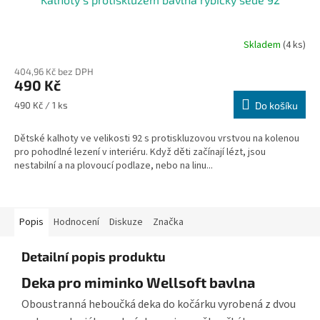
Skladem
(4 ks)
404,96 Kč bez DPH
490 Kč
Měrná
490 Kč / 1 ks
Do košíku
cena:
Dětské kalhoty ve velikosti 92 s protiskluzovou vrstvou na kolenou
pro pohodlné lezení v interiéru. Když děti začínají lézt, jsou
nestabilní a na plovoucí podlaze, nebo na linu...
Popis
Hodnocení
Diskuze
Značka
Detailní popis produktu
Deka pro miminko Wellsoft bavlna
Oboustranná heboučká deka do kočárku vyrobená z dvou