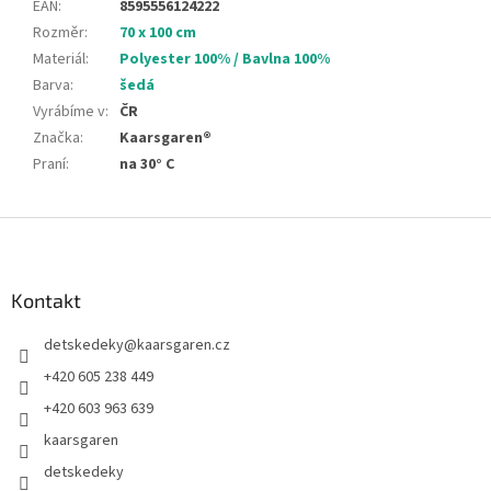
EAN
:
8595556124222
Rozměr
:
70 x 100 cm
Materiál
:
Polyester 100% / Bavlna 100%
Barva
:
šedá
Vyrábíme v
:
ČR
Značka
:
Kaarsgaren®
Praní
:
na 30° C
Z
á
p
a
Kontakt
t
detskedeky
@
kaarsgaren.cz
í
+420 605 238 449
+420 603 963 639
kaarsgaren
detskedeky