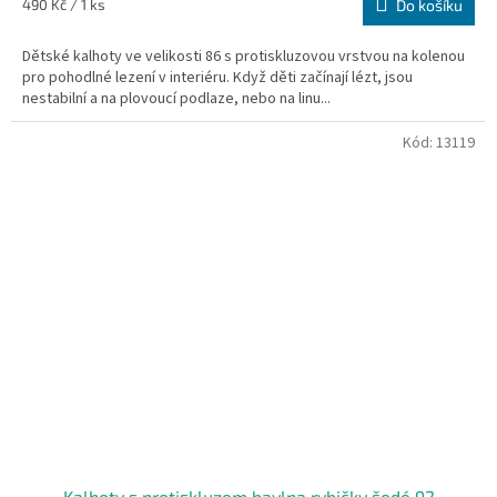
Měrná
490 Kč / 1 ks
Do košíku
cena:
Dětské kalhoty ve velikosti 86 s protiskluzovou vrstvou na kolenou
pro pohodlné lezení v interiéru. Když děti začínají lézt, jsou
nestabilní a na plovoucí podlaze, nebo na linu...
Kód:
13119
Kalhoty s protiskluzem bavlna rybičky šedé 92