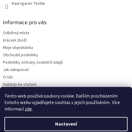
Kaarsgaren Textile
Informace pro vás
Odběrná místa
Vrácení zboží
Moje objednávka
Obchodní podmínky
Podmínky ochrany osobních údajů
Jak nakupovat
O nás
Doklady ke stažení
On-line platby
Tento web používá soubory cookie. Dalším procházením
Velkoobchod
tohoto webu vyjadřujete souhlas s jejich používáním.. Více
informací
zde
.
Nastavení
Vytvořil Shoptet