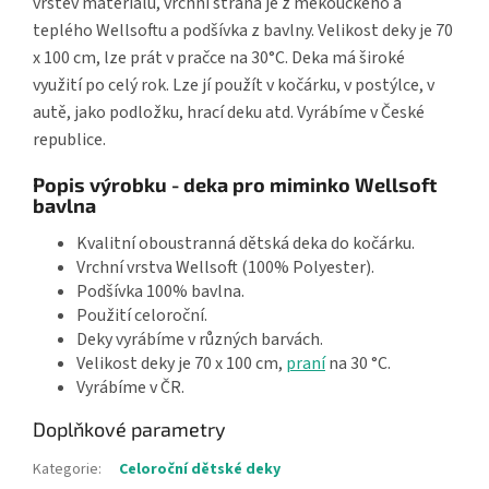
vrstev materiálu, vrchní strana je z měkoučkého a
teplého Wellsoftu a podšívka z bavlny. Velikost deky je 70
x 100 cm, lze prát v pračce na 30°C. Deka má široké
využití po celý rok. Lze jí použít v kočárku, v postýlce, v
autě, jako podložku, hrací deku atd. Vyrábíme v České
republice.
Popis výrobku - deka pro miminko Wellsoft
bavlna
Kvalitní oboustranná dětská deka do kočárku.
Vrchní vrstva Wellsoft (100% Polyester).
Podšívka 100% bavlna.
Použití celoroční.
Deky vyrábíme v různých barvách.
Velikost deky je 70 x 100 cm,
praní
na 30 °C.
Vyrábíme v ČR.
Doplňkové parametry
Kategorie
:
Celoroční dětské deky