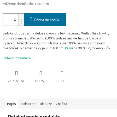
Můžeme doručit do:
12.8.2026
Přidat do košíku
Dětská oboustranná deka z dvou vrstev materiálu Wellsoftu a bavlny.
Vrchní strana je z Wellsoftu (100% polyester) ve fialové barvě s
výšivkou hvězdičky a spodní strana je ze 100% bavlny s potiskem
hvězdiček. Rozměr deky je 70 x 100 cm.
Praní
na 30 °C. Vyrobeno v ČR.
Detailní informace
ZEPTAT SE
HLÍDAT
SDÍLET
Popis
Hodnocení
Diskuze
Značka
Detailní popis produktu