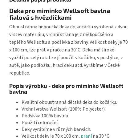
Deka pro miminko Wellsoft bavlna
fialová s hvězdičkami
Oboustranná heboučká deka do kočárku vyrobená z dvou
vrstev materiálu, vrchní strana je z měkoučkého a
teplého Wellsoftu a podšívka z bavlny. Velikost deky je 70
x 100 cm, lze prát v pračce na 30°C. Deka má široké
využití po celý rok. Lze jí použít v kočárku, v postýlce, v
autě, jako podložku, hrací deku atd. Vyrábíme v České
republice.
Popis výrobku - deka pro miminko Wellsoft
bavlna
Kvalitní oboustranná dětská deka do kočárku.
Vrchní vrstva Wellsoft (100% Polyester).
Podšívka 100% bavlna.
Použití celoroční.
Deky vyrábíme v různých barvách.
Velikost deky je 70 x 100 cm,
praní
na 30 °C.