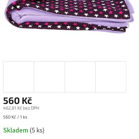
560 Kč
462,81 Kč bez DPH
Měrná
560 Kč / 1 ks
cena:
Skladem
(5 ks)