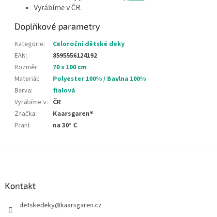
Vyrábíme v ČR.
Doplňkové parametry
Kategorie
:
Celoroční dětské deky
EAN
:
8595556124192
Rozměr
:
70 x 100 cm
Materiál
:
Polyester 100% / Bavlna 100%
Barva
:
fialová
Vyrábíme v
:
ČR
Značka
:
Kaarsgaren®
Praní
:
na 30° C
Z
á
p
a
Kontakt
t
detskedeky
@
kaarsgaren.cz
í