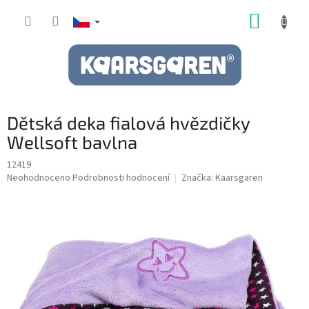
Přejít
NÁKUP
na
obsah
KOŠÍK
Dětská deka fialová hvězdičky
Wellsoft bavlna
12419
Průměrné
Neohodnoceno
Podrobnosti hodnocení
Značka:
Kaarsgaren
hodnocení
produktu
je
0,0
z
5
hvězdiček.