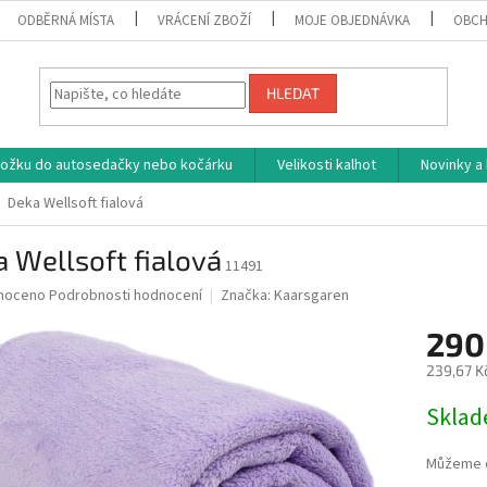
ODBĚRNÁ MÍSTA
VRÁCENÍ ZBOŽÍ
MOJE OBJEDNÁVKA
OBCH
HLEDAT
vložku do autosedačky nebo kočárku
Velikosti kalhot
Novinky a
Deka Wellsoft fialová
 Wellsoft fialová
11491
né
noceno
Podrobnosti hodnocení
Značka:
Kaarsgaren
ní
290
u
239,67 K
Měrná
Skla
cena:
ek.
Můžeme d