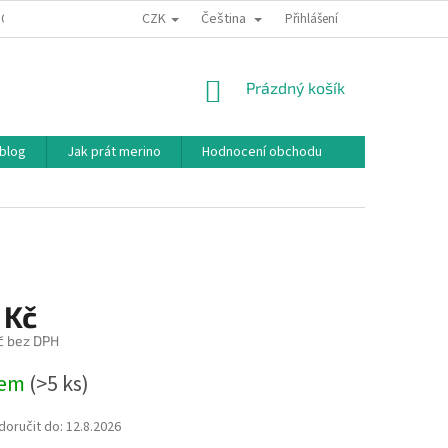
CZK
Čeština
ODNÍ PODMÍNKY
PODMÍNKY OCHRANY OSOBNÍCH ÚDAJŮ
Přihlášení
JAK NAKU
NÁKUPNÍ
Prázdný košík
KOŠÍK
 blog
Jak prát merino
Hodnocení obchodu
 Kč
č bez DPH
dem
(>5 ks)
oručit do:
12.8.2026