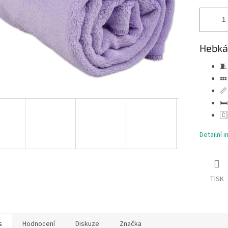
Hebká 
🧵
💤
📏
🛏
🇨
Detailní 
TISK
s
Hodnocení
Diskuze
Značka