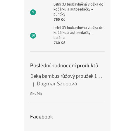
Letní 3D biobavlněná vložka do
kočárku a autosedačky –
puntíky
760 Kč
Letní 3D biobavlněná vložka do
kočárku a autosedačky –
beránci
760 Kč
Poslední hodnocení produktů
Deka bambus růžový proužek 160 x 200 cm
Dagmar Szopová
|
Hodnocení produktu je 5 z 5 hvězdiček.
Skvělá
Facebook