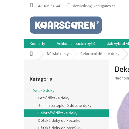
Přejít
+420 605 238 449
detskedeky@kaarsgaren.cz
na
obsah
Kontakty
Velikosti spacích pytlů
Jak vybrat 
Domů
Dětské deky
Celoroční dětské deky
P
Deka
o
Přeskočit
s
Průměr
Neohod
Kategorie
kategorie
t
hodnoce
r
produkt
Dětské deky
a
je
Letní dětské deky
0,0
n
z
Zimní a zateplené dětské deky
n
5
í
Celoroční dětské deky
hvězdič
p
Dětské deky do kočárku
a
Dětské deky do postýlky