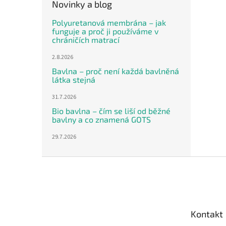
Novinky a blog
Polyuretanová membrána – jak
funguje a proč ji používáme v
chráničích matrací
2.8.2026
Bavlna – proč není každá bavlněná
látka stejná
31.7.2026
Bio bavlna – čím se liší od běžné
bavlny a co znamená GOTS
29.7.2026
Z
á
p
a
t
Kontakt
í