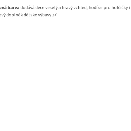
ová barva
dodává dece veselý a hravý vzhled, hodí se pro holčičky i
ový doplněk dětské výbavy 👶.