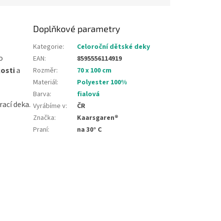
Doplňkové parametry
Kategorie
:
Celoroční dětské deky
o
EAN
:
8595556114919
osti
a
Rozměr
:
70 x 100 cm
Materiál
:
Polyester 100%
Barva
:
fialová
rací deka.
Vyrábíme v
:
ČR
Značka
:
Kaarsgaren®
Praní
:
na 30° C