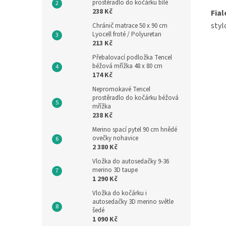
prostěradlo do kočárku bílé
238 Kč
Fial
styl
Chránič matrace 50 x 90 cm
Lyocell froté / Polyuretan
213 Kč
Přebalovací podložka Tencel
béžová mřížka 48 x 80 cm
174 Kč
Nepromokavé Tencel
prostěradlo do kočárku béžová
mřížka
238 Kč
Merino spací pytel 90 cm hnědé
ovečky nohavice
2 380 Kč
Vložka do autosedačky 9-36
merino 3D taupe
1 290 Kč
Vložka do kočárku i
autosedačky 3D merino světle
šedé
1 090 Kč