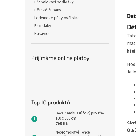
Přebalovací podložky
Dětské župany
Det
Ledvinové pásy ovčí vlna
Bryndáky
Dět
Rukavice
Tato
mat
hřej
Přijímáme online platby
Hodí
Je l
Top 10 produktů
Deka bambus růžový proužek
160 x 200 cm
Slož
795 Kč
Údr
Nepromokavé Tencel