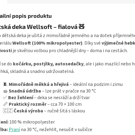
ailní popis produktu
ská deka Wellsoft – fialová 🧸
 dětská deka je ušitá z mimořádně jemného a na dotek příjemnéh
eriálu
Wellsoft (100% mikropolyester)
. Díky své
výjimečné hebk
ivosti
je skvělou volbou pro chladnější dny – doma i na cestách.
 se do
kočárku, postýlky, autosedačky
, ale i jako mazlící nebo h
ehká, skladná a snadno udržovatelná.
🧵
Mimořádně měkká a hřejivá
– ideální na podzim i zimu
🧽
Snadná údržba
– lze prát v pračce na 30 °C
✅
Bez žehlení
– deka se nesráží a drží tvar
📏
Praktický rozměr
– cca 70 × 100 cm
🇨🇿
Česká výroba
– ručně šitá s láskou
ení:
100 % mikropolyester
žba:
Praní
na 30 °C, nežehlit, nesušit v sušičce