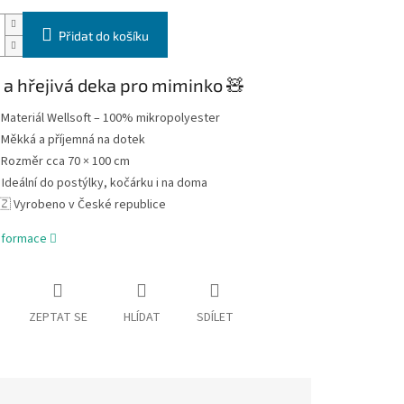
Přidat do košíku
a hřejivá deka pro miminko 🧸
 Materiál Wellsoft – 100% mikropolyester
 Měkká a příjemná na dotek
 Rozměr cca 70 × 100 cm
️ Ideální do postýlky, kočárku i na doma
🇿 Vyrobeno v České republice
informace
ZEPTAT SE
HLÍDAT
SDÍLET