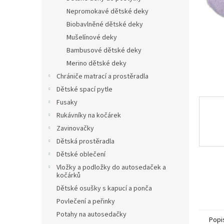
n
Nepromokavé dětské deky
e
Biobavlněné dětské deky
l
Mušelínové deky
Bambusové dětské deky
Merino dětské deky
Chrániče matrací a prostěradla
Dětské spací pytle
Fusaky
Rukávníky na kočárek
Zavinovačky
Dětská prostěradla
Dětské oblečení
Vložky a podložky do autosedaček a
kočárků
Dětské osušky s kapucí a ponča
Povlečení a peřinky
Potahy na autosedačky
Popi