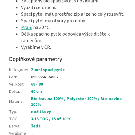
Zateplený bio spací pytel s nožičkami.
Využití celoroční.
Spací pytel má uprostřed zip a lze ho celý rozevřít.
Spací pytel má otvory pro nohy.
Praní
na 30 °C.
Délka spacího pytle odpovídá výšce dítěte k
ramenům.
Vyrábíme v ČR.
Doplňkové parametry
Kategorie
:
Zimní spací pytle
EAN
:
8595556124987
Velikost
:
68 - 80
Délka
:
60 cm
Bio-bavlna 100% / Polyester 100% / Bio-bavlna
Materiál
:
100%
Typ
:
nožičkový
TOG
:
3.15 TOG / 15 až 18 °C
Barva
:
šedá
Vyrábíme