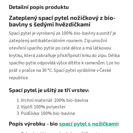
Detailní popis produktu
Zateplený spací pytel nožičkový z bio-
bavlny s šedými hvězdičkami
Spací pytel je vyrobený ze 100% bio-bavlny a uvnitř je
zateplený antibakteriálním rounem. Zip umožní
otevření spacího pytle po celé délce a má látkovou
krytku, která zabraňuje přiskřípnutí krku do zipu. Délka
spacího pytle odpovídá výšce dítěte k ramenům. Lze ho
prát v pračce na 30 °C. Spací pytel vyrábíme v České
republice.
Spací pytel je ušitý ze tří vrstev:
Vrchní materiál: 100% bio-bavlna
Výplň: 100% polyester
Podšívka: 100% bio-bavlna
Popis výrobku - bio
spací pytel s nožičkami
: