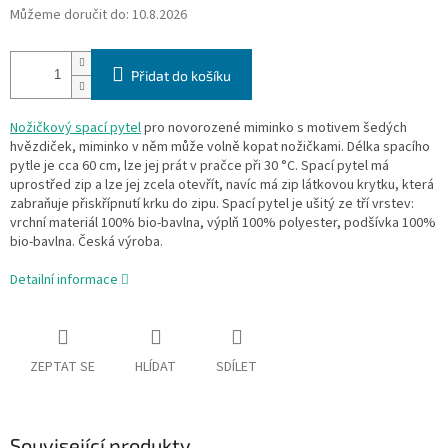
Můžeme doručit do:
10.8.2026
Přidat do košíku
Nožičkový spací pytel
pro novorozené miminko s motivem šedých
hvězdiček, miminko v něm může volně kopat nožičkami. Délka spacího
pytle je cca 60 cm, lze jej prát v pračce při 30 °C. Spací pytel má
uprostřed zip a lze jej zcela otevřít, navíc má zip látkovou krytku, která
zabraňuje přiskřípnutí krku do zipu. Spací pytel je ušitý ze tří vrstev:
vrchní materiál 100% bio-bavlna, výplň 100% polyester, podšívka 100%
bio-bavlna. Česká výroba.
Detailní informace
ZEPTAT SE
HLÍDAT
SDÍLET
Související produkty