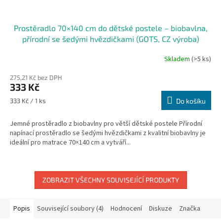
Prostěradlo 70×140 cm do dětské postele – biobavlna,
přírodní se šedými hvězdičkami (GOTS, CZ výroba)
Skladem
(>5 ks)
275,21 Kč bez DPH
333 Kč
Měrná
333 Kč / 1 ks
Do košíku
cena:
Jemné prostěradlo z biobavlny pro větší dětské postele Přírodní
napínací prostěradlo se šedými hvězdičkami z kvalitní biobavlny je
ideální pro matrace 70×140 cm a vytváří...
ZOBRAZIT VŠECHNY SOUVISEJÍCÍ PRODUKTY
Popis
Související soubory (4)
Hodnocení
Diskuze
Značka