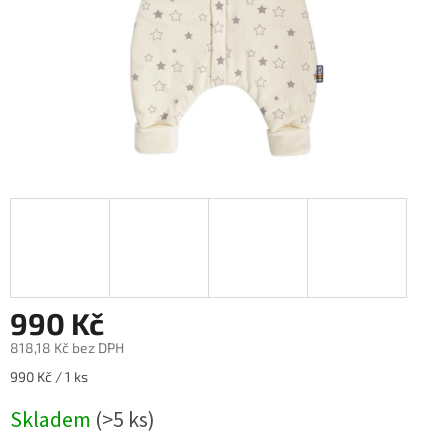
990 Kč
818,18 Kč bez DPH
Měrná
990 Kč / 1 ks
cena:
Skladem
(>5 ks)