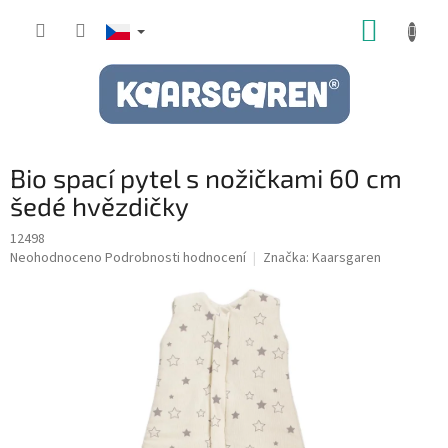
Přejít
NÁKUP
na
obsah
KOŠÍK
Bio spací pytel s nožičkami 60 cm
šedé hvězdičky
12498
Průměrné
Neohodnoceno
Podrobnosti hodnocení
Značka:
Kaarsgaren
hodnocení
produktu
je
0,0
z
5
hvězdiček.