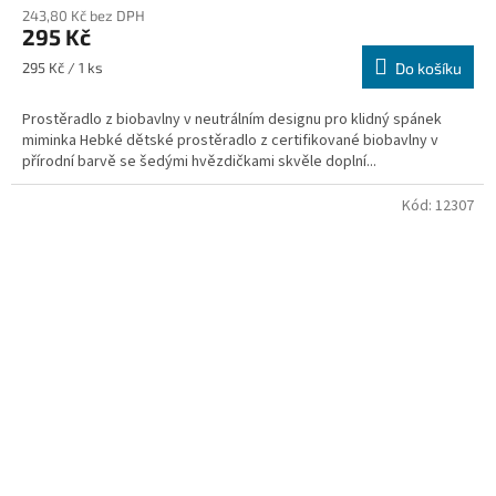
243,80 Kč bez DPH
295 Kč
Měrná
295 Kč / 1 ks
Do košíku
cena:
Prostěradlo z biobavlny v neutrálním designu pro klidný spánek
miminka Hebké dětské prostěradlo z certifikované biobavlny v
přírodní barvě se šedými hvězdičkami skvěle doplní...
Kód:
12307