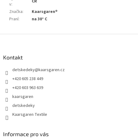
ČR
v
:
Značka
:
Kaarsgaren®
Praní
:
na 30° C
Z
á
p
a
Kontakt
t
detskedeky
@
kaarsgaren.cz
í
+420 605 238 449
+420 603 963 639
kaarsgaren
detskedeky
Kaarsgaren Textile
Informace pro vás