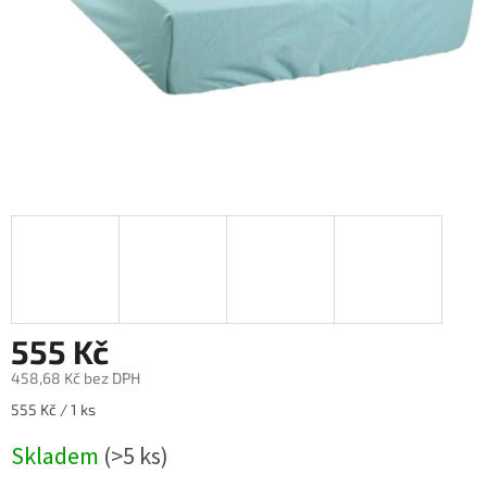
555 Kč
458,68 Kč bez DPH
Měrná
555 Kč / 1 ks
cena:
Skladem
(>5 ks)