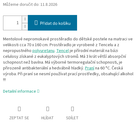
Můžeme doručit do:
11.8.2026
Přidat do košíku
Mentolové nepromokavé prostěradlo do dětské postele na matraci ve
velikosti cca 70 x 160 cm. Prostěradlo je vyrobené z Tencelu a z
nepropustného
polyuretanu
.
Tencel
je přírodní materiál na bázi
celulosy získané z eukalyptových stromů. Má 3 krát větší absorpční
schopnost než bavlna. Má výborné termoregulační schopnosti, je
přirozeně antibakteriální a hedvábně hladký.
Praní
na 60 °C. Česká
výroba. Při praní se nesmí používat prací prostředky, obsahující alkohol
!!!
Detailní informace
ZEPTAT SE
HLÍDAT
SDÍLET