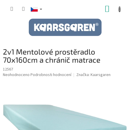
Přejít
NÁKUP
na
obsah
KOŠÍK
2v1 Mentolové prostěradlo
70x160cm a chránič matrace
12567
Průměrné
Neohodnoceno
Podrobnosti hodnocení
Značka:
Kaarsgaren
hodnocení
produktu
je
0,0
z
5
hvězdiček.