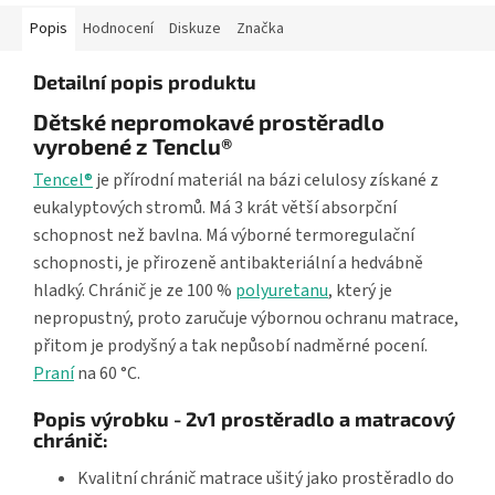
Popis
Hodnocení
Diskuze
Značka
Detailní popis produktu
Dětské nepromokavé prostěradlo
vyrobené z Tenclu®
Tencel®
je přírodní materiál na bázi celulosy získané z
eukalyptových stromů. Má 3 krát větší absorpční
schopnost než bavlna. Má výborné termoregulační
schopnosti, je přirozeně antibakteriální a hedvábně
hladký. Chránič je ze 100 %
polyuretanu
, který je
nepropustný, proto zaručuje výbornou ochranu matrace,
přitom je prodyšný a tak nepůsobí nadměrné pocení.
Praní
na 60 °C.
Popis výrobku - 2v1 prostěradlo a matracový
chránič:
Kvalitní chránič matrace ušitý jako prostěradlo do