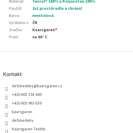
Materiál
:
Tencel® 100% a Polyuretan 100%
Použití
:
2v1 prostěradlo a chránič
Barva
:
mentolová
Vyrábíme v
:
ČR
Značka
:
Kaarsgaren®
Praní
:
na 60° C
Z
á
p
a
Kontakt
t
detskedeky
@
kaarsgaren.cz
í
+420 605 238 449
+420 603 963 639
kaarsgaren
detskedeky
Kaarsgaren Textile