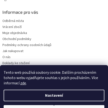
Informace pro vás
Odběrná místa
Vrácení zboží
Moje objednávka
Obchodní podmínky
Podmínky ochrany osobních údajů
Jak nakupovat
O nás
Doklady ke stažení
On-line platby
Tento web používá soubory cookie. Dalším procházením
Velkoobchod
tohoto webu vyjadřujete souhlas s jejich používáním.. Více
informací
zde
.
Nastavení
Vytvořil Shoptet