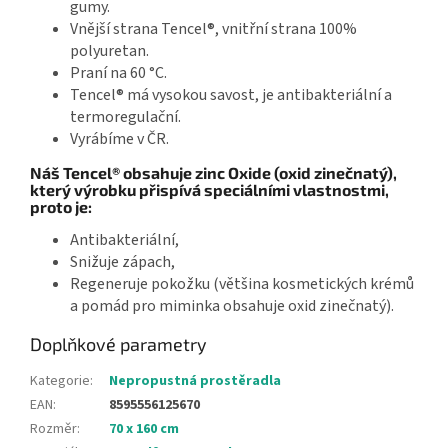
gumy.
Vnější strana Tencel®, vnitřní strana 100%
polyuretan.
Praní na 60 °C.
Tencel® má vysokou savost, je antibakteriální a
termoregulační.
Vyrábíme v ČR.
Náš Tencel® obsahuje zinc Oxide (oxid zinečnatý),
který výrobku přispívá speciálními vlastnostmi,
proto je:
Antibakteriální,
Snižuje zápach,
Regeneruje pokožku (většina kosmetických krémů
a pomád pro miminka obsahuje oxid zinečnatý).
Doplňkové parametry
Kategorie
:
Nepropustná prostěradla
EAN
:
8595556125670
Rozměr
:
70 x 160 cm