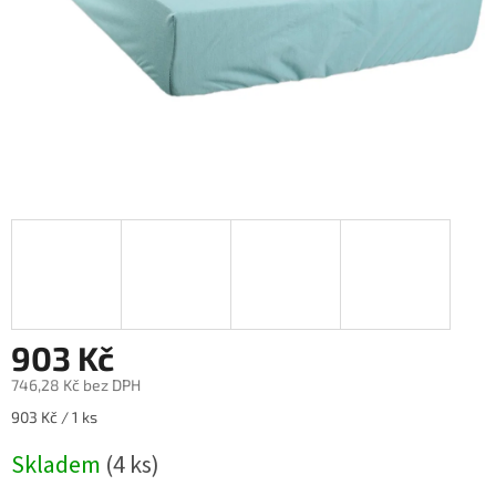
903 Kč
746,28 Kč bez DPH
Měrná
903 Kč / 1 ks
cena:
Skladem
(4 ks)