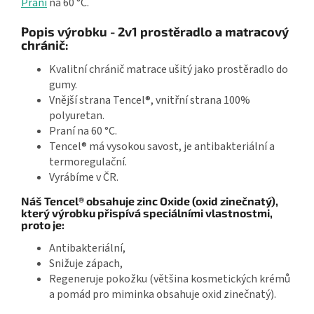
Praní
na 60 °C.
Popis výrobku - 2v1 prostěradlo a matracový
chránič:
Kvalitní chránič matrace ušitý jako prostěradlo do
gumy.
Vnější strana Tencel®, vnitřní strana 100%
polyuretan.
Praní na 60 °C.
Tencel® má vysokou savost, je antibakteriální a
termoregulační.
Vyrábíme v ČR.
Náš Tencel® obsahuje zinc Oxide (oxid zinečnatý),
který výrobku přispívá speciálními vlastnostmi,
proto je:
Antibakteriální,
Snižuje zápach,
Regeneruje pokožku (většina kosmetických krémů
a pomád pro miminka obsahuje oxid zinečnatý).