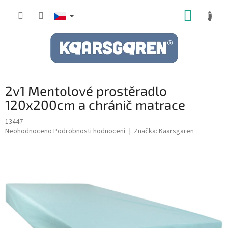
Přejít
NÁKUP
na
obsah
KOŠÍK
2v1 Mentolové prostěradlo
120x200cm a chránič matrace
13447
Průměrné
Neohodnoceno
Podrobnosti hodnocení
Značka:
Kaarsgaren
hodnocení
produktu
je
0,0
z
5
hvězdiček.