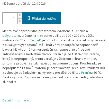
Můžeme doručit do:
12.8.2026
Přidat do košíku
Mentolové nepropustné prostěradlo vyrobené z Tenclu® a
polyuretanu
, určené na matraci ve velikosti 120 x 200 cm, výška
matrace do 30 cm.
Tencel®
je přírodní materiál na bázi celulosy získané
z eukalyptových stromů. Má 3 krát větší absorpční schopnost než
bavlna. Má výborné termoregulační schopnosti, je přirozeně
antibakteriální a hedvábně hladký. Chránič je ze 100 % polyuretanu,
který je nepropustný, proto zaručuje výbornou ochranu matrace,
přitom je prodyšný a tak nepůsobí nadměrné pocení. Prostěradlo je
nepropustné i z boků. Materiál je certifikovaný Oeko Tex Standard 100
a vyhovuje požadavkům na výrobky pro děti do tří let.
Praní
na 60 °C.
Česká výroba. Při praní se nesmí používat prací prostředky, obsahující
alkohol !!!
Detailní informace