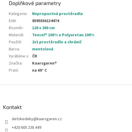
Doplňkové parametry
Kategorie
:
Nepropustná prostěradla
EAN
:
8595556134474
Rozměr
:
120 x 200 cm
Materiál
:
Tencel® 100% a Polyuretan 100%
Použití
:
2v1 prostěradlo a chránič
Barva
:
mentolová
Vyrábíme v
:
ČR
Značka
:
Kaarsgaren®
Praní
:
na 60° C
Z
á
p
a
Kontakt
t
detskedeky
@
kaarsgaren.cz
í
+420 605 238 449