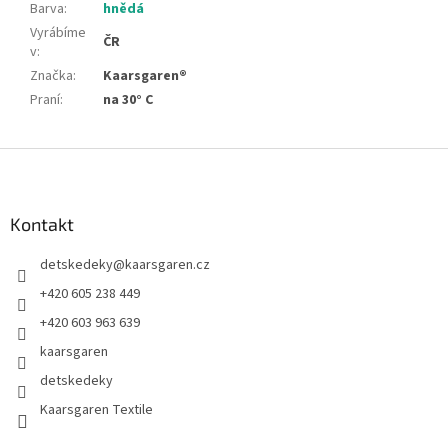
Barva
:
hnědá
Vyrábíme
ČR
v
:
Značka
:
Kaarsgaren®
Praní
:
na 30° C
Z
á
p
a
Kontakt
t
detskedeky
@
kaarsgaren.cz
í
+420 605 238 449
+420 603 963 639
kaarsgaren
detskedeky
Kaarsgaren Textile