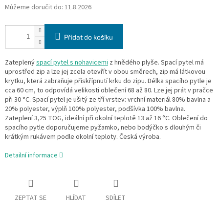
Můžeme doručit do:
11.8.2026
Přidat do košíku
Zateplený
spací pytel s nohavicemi
z hnědého plyše. Spací pytel má
uprostřed zip a lze jej zcela otevřít v obou směrech, zip má látkovou
krytku, která zabraňuje přiskřípnutí krku do zipu. Délka spacího pytle je
cca 60 cm, to odpovídá velikosti oblečení 68 až 80. Lze jej prát v pračce
při 30 °C. Spací pytel je ušitý ze tří vrstev: vrchní materiál 80% bavlna a
20% polyester, výplň 100% polyester, podšívka 100% bavlna.
Zateplení 3,25 TOG, ideální při okolní teplotě 13 až 16 °C. Oblečení do
spacího pytle doporučujeme pyžamko, nebo bodýčko s dlouhým či
krátkým rukávem podle okolní teploty. Česká výroba.
Detailní informace
ZEPTAT SE
HLÍDAT
SDÍLET