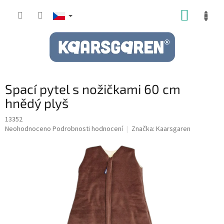
Přejít
NÁKUP
na
obsah
KOŠÍK
Spací pytel s nožičkami 60 cm
hnědý plyš
13352
Průměrné
Neohodnoceno
Podrobnosti hodnocení
Značka:
Kaarsgaren
hodnocení
produktu
je
0,0
z
5
hvězdiček.