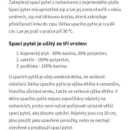
Zateplený spací pytel s nohavicemi z kojeneckého plyše.
Spací pytel má uprostřed zip a lze jej zcela otevřít v obou
směrech, zip má látkovou krytku, která zabraňuje
přiskřípnutí krku do zipu. Délka spacího pytle je cca 60
cm. Lze jej prát v pračce při 30 °C.
Spací pytel je ušitý ze tří vrstev:
kojenecký plyš - 80% bavlna, 20% polyester,
vatelín - 100% polyester,
podšívka - 100% bavlna.
U spacích pytlů je vždy uvedená délka, ne velikost
oblečení. Délka spacího pytle je výška dítěte k ramenům,
hlavička zůstává venku, takže ne celková výška dítěte. V
délce spacího pytle nejsou započítány náplety na
nohavicích, proto není nutné pořizovat výrazně větší
spací pytel, aby dlouho vydržel. Náplety jsou cca 10 cm,
jdou použít jako uzavřené ponožky, nebo se nechají
otevřené a prodlouží spací pytel.