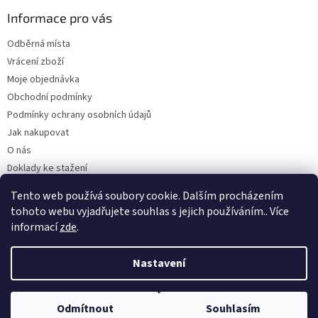
Informace pro vás
Odběrná místa
Vrácení zboží
Moje objednávka
Obchodní podmínky
Podmínky ochrany osobních údajů
Jak nakupovat
O nás
Doklady ke stažení
On-line platby
Tento web používá soubory cookie. Dalším procházením
Velkoobchod
tohoto webu vyjadřujete souhlas s jejich používáním.. Více
informací
zde
.
Nastavení
Vytvořil Shoptet
Odmítnout
Souhlasím
Copyright 2026
Kaarsgaren.cz
. Všechna práva vyhrazena.