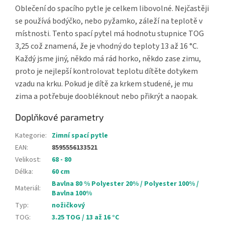
Oblečení do spacího pytle je celkem libovolné. Nejčastěji
se používá bodýčko, nebo pyžamko, záleží na teplotě v
místnosti. Tento spací pytel má hodnotu stupnice TOG
3,25 což znamená, že je vhodný do teploty 13 až 16 °C.
Každý jsme jiný, někdo má rád horko, někdo zase zimu,
proto je nejlepší kontrolovat teplotu dítěte dotykem
vzadu na krku. Pokud je dítě za krkem studené, je mu
zima a potřebuje doobléknout nebo přikrýt a naopak.
Doplňkové parametry
Kategorie
:
Zimní spací pytle
EAN
:
8595556133521
Velikost
:
68 - 80
Délka
:
60 cm
Bavlna 80 % Polyester 20% / Polyester 100% /
Materiál
:
Bavlna 100%
Typ
:
nožičkový
TOG
:
3.25 TOG / 13 až 16 °C