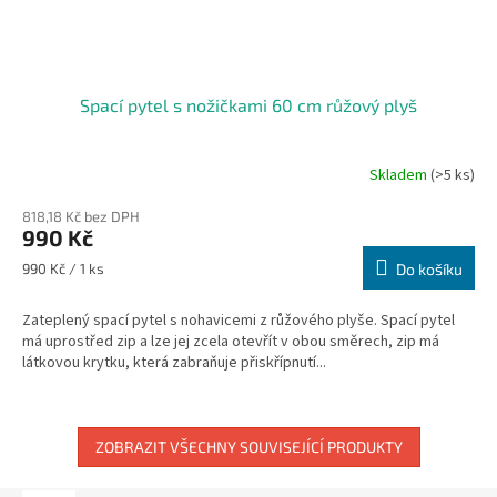
Spací pytel s nožičkami 60 cm růžový plyš
Skladem
(>5 ks)
818,18 Kč bez DPH
990 Kč
Měrná
990 Kč / 1 ks
Do košíku
cena:
Zateplený spací pytel s nohavicemi z růžového plyše. Spací pytel
má uprostřed zip a lze jej zcela otevřít v obou směrech, zip má
látkovou krytku, která zabraňuje přiskřípnutí...
ZOBRAZIT VŠECHNY SOUVISEJÍCÍ PRODUKTY