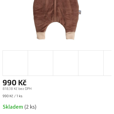
990 Kč
818,18 Kč bez DPH
Měrná
990 Kč / 1 ks
cena:
Skladem
(2 ks)