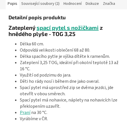
Popis
Související soubory (2)
Hodnocení
Diskuze
Značka
Detailní popis produktu
Zateplený
spací pytel s nožičkami
z
hnědého plyše - TOG 3,25
Délka 60 cm.
Odpovídá velikosti oblečení 68 až 80.
Délka spacího pytle je výška dítěte k ramenům.
Zateplení 3,25 TOG, ideální při okolní teplotě 13 až
16 °C.
Využití od podzimu do jara.
Děti ho rády nosí i během dne jako overal.
Spací pytel má uprostřed zip se dvěma jezdci, jde
otevřít v obou směrech.
Spací pytel má nohavice, náplety na nohavicích lze
překlopením uzavřít.
Praní
na 30 °C.
Vyrábíme v ČR.