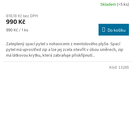
Skladem
(>5 ks)
818,18 Kč bez DPH
990 Kč
Měrná
990 Kč / 1 ks
Do košíku
cena:
Zateplený spací pytel s nohavicemi z mentolového plyše. Spací
pytel má uprostřed zip a lze jej zcela otevřít v obou směrech, zip
má látkovou krytku, která zabraňuje přiskřípnutí...
Kód:
13265