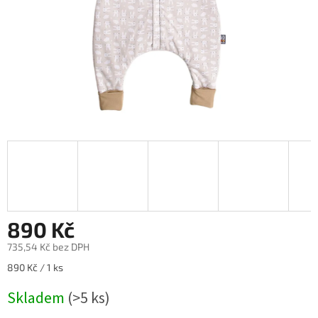
890 Kč
735,54 Kč bez DPH
Měrná
890 Kč / 1 ks
cena:
Skladem
(>5 ks)