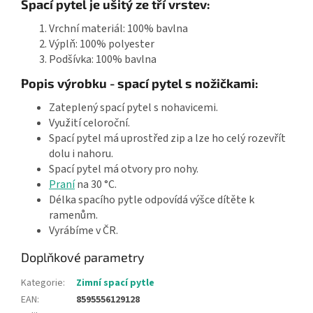
Spací pytel je ušitý ze tří vrstev:
Vrchní materiál: 100% bavlna
Výplň: 100% polyester
Podšívka: 100% bavlna
Popis výrobku - spací pytel s nožičkami:
Zateplený spací pytel s nohavicemi.
Využití celoroční.
Spací pytel má uprostřed zip a lze ho celý rozevřít
dolu i nahoru.
Spací pytel má otvory pro nohy.
Praní
na 30 °C.
Délka spacího pytle odpovídá výšce dítěte k
ramenům.
Vyrábíme v ČR.
Doplňkové parametry
Kategorie
:
Zimní spací pytle
EAN
:
8595556129128