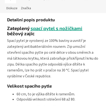
Diskuze
Značka
Detailní popis produktu
Zateplený
spací pytel s nožičkami
béžový zajíc
Spací pytel je vyrobený ze 100% bavlny a uvnitř je
zateplený antibakteriálním rounem. Zip umožní
otevření spacího pytle po celé délce v obou směrech a
má látkovou krytku, která zabraňuje přiskřípnutí krku do
zipu. Délka spacího pytle odpovídá výšce dítěte k
ramenům, lze ho prát v pračce na 30 °C. Spací pytel
vyrábíme v České republice.
Velikost spacího pytle
60 cm, to je výška dítěte k ramenům.
Odpovídá velikosti oblečení 68 až 80.