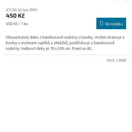
371,90 Kč bez DPH
450 Kč
Měrná
450 Kč / 1 ks
Do košíku
cena:
Oboustranná deka z bambusové viskózy a bavlny. Vrchní strana je z
bavlny s motivem zajíčků a obláčků, podšívka je z bambusové
viskózy. Velikost deky je 70 x 100 cm. Praní na 40...
Kód:
13068