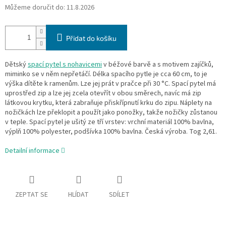
Můžeme doručit do:
11.8.2026
Přidat do košíku
Dětský
spací pytel s nohavicemi
v béžové barvě a s motivem zajíčků,
miminko se v něm nepřetáčí. Délka spacího pytle je cca 60 cm, to je
výška dítěte k ramenům. Lze jej prát v pračce při 30 °C. Spací pytel má
uprostřed zip a lze jej zcela otevřít v obou směrech, navíc má zip
látkovou krytku, která zabraňuje přiskřípnutí krku do zipu. Náplety na
nožičkách lze překlopit a použít jako ponožky, takže nožičky zůstanou
v teple. Spací pytel je ušitý ze tří vrstev: vrchní materiál 100% bavlna,
výplň 100% polyester, podšívka 100% bavlna. Česká výroba. Tog 2,61.
Detailní informace
ZEPTAT SE
HLÍDAT
SDÍLET