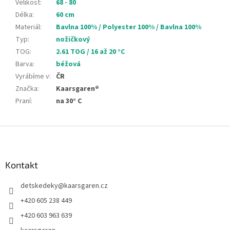
Velikost
:
68 - 80
Délka
:
60 cm
Materiál
:
Bavlna 100% / Polyester 100% / Bavlna 100%
Typ
:
nožičkový
TOG
:
2.61 TOG / 16 až 20 °C
Barva
:
béžová
Vyrábíme v
:
ČR
Značka
:
Kaarsgaren®
Praní
:
na 30° C
Z
á
p
a
Kontakt
t
detskedeky
@
kaarsgaren.cz
í
+420 605 238 449
+420 603 963 639