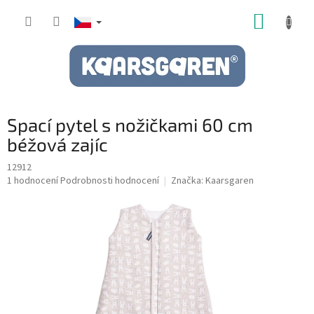
Přejít
NÁKUP
na
obsah
KOŠÍK
Spací pytel s nožičkami 60 cm
béžová zajíc
12912
Průměrné
1 hodnocení
Podrobnosti hodnocení
Značka:
Kaarsgaren
hodnocení
produktu
je
5,0
z
5
hvězdiček.