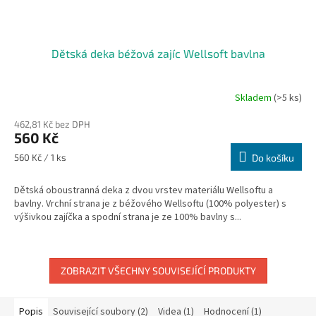
Dětská deka béžová zajíc Wellsoft bavlna
Skladem
(>5 ks)
462,81 Kč bez DPH
560 Kč
Měrná
560 Kč / 1 ks
Do košíku
cena:
Dětská oboustranná deka z dvou vrstev materiálu Wellsoftu a
bavlny. Vrchní strana je z béžového Wellsoftu (100% polyester) s
výšivkou zajíčka a spodní strana je ze 100% bavlny s...
ZOBRAZIT VŠECHNY SOUVISEJÍCÍ PRODUKTY
Popis
Související soubory (2)
Videa (1)
Hodnocení (1)