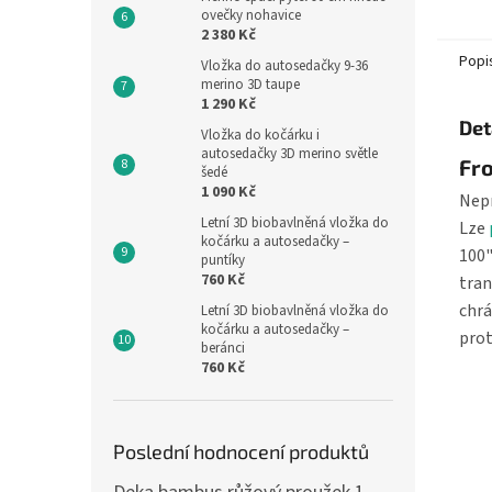
ovečky nohavice
tekuti
2 380 Kč
Popi
Vložka do autosedačky 9-36
merino 3D taupe
1 290 Kč
Det
Vložka do kočárku i
autosedačky 3D merino světle
Fro
šedé
1 090 Kč
Nepr
Letní 3D biobavlněná vložka do
Lze
kočárku a autosedačky –
100"
puntíky
760 Kč
tran
chr
Letní 3D biobavlněná vložka do
kočárku a autosedačky –
prot
beránci
760 Kč
Poslední hodnocení produktů