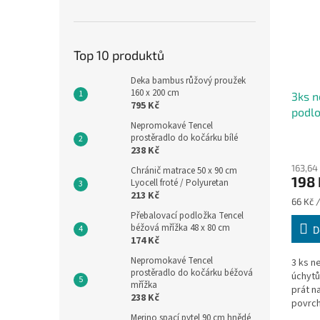
Top 10 produktů
Deka bambus růžový proužek
160 x 200 cm
3ks n
795 Kč
podlo
Nepromokavé Tencel
prostěradlo do kočárku bílé
238 Kč
163,64
Chránič matrace 50 x 90 cm
198 
Lyocell froté / Polyuretan
213 Kč
Měrná
66 Kč /
cena:
Přebalovací podložka Tencel
béžová mřížka 48 x 80 cm
D
174 Kč
Nepromokavé Tencel
3 ks n
prostěradlo do kočárku béžová
úchytů
mřížka
prát na
238 Kč
povrch
polyur
Merino spací pytel 90 cm hnědé