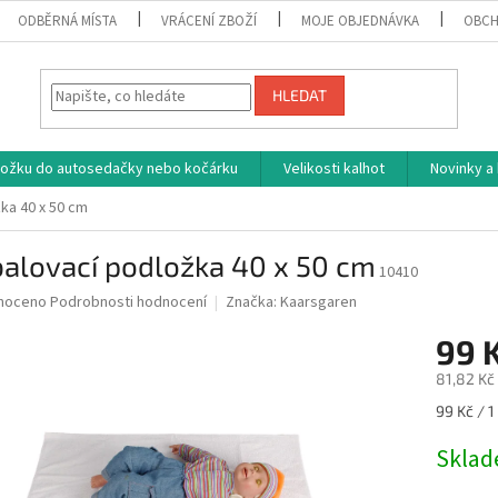
ODBĚRNÁ MÍSTA
VRÁCENÍ ZBOŽÍ
MOJE OBJEDNÁVKA
OBCH
HLEDAT
vložku do autosedačky nebo kočárku
Velikosti kalhot
Novinky a
ka 40 x 50 cm
balovací podložka 40 x 50 cm
10410
né
noceno
Podrobnosti hodnocení
Značka:
Kaarsgaren
ní
99 
u
81,82 Kč
Měrná
99 Kč / 1
cena:
ek.
Skla