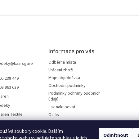
Informace pro vás
Odběrná místa
edeky
@
kaarsgare
Vrácení zboží
Moje objednávka
05 238 449
Obchodní podmínky
03 963 639
Podmínky ochrany osobních
garen
údajů
edeky
Jak nakupovat
aren Textile
O nás
Doklady ke stažení
On-line platby
užívá soubory cookie. Dalším
Odmítnout
tohoto webu vyjadřujete souhlas s jejich
Velkoobchod