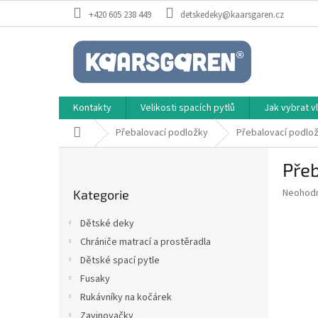
Přejít
+420 605 238 449
detskedeky@kaarsgaren.cz
na
obsah
Kontakty
Velikosti spacích pytlů
Jak vybrat 
Domů
Přebalovací podložky
Přebalovací podlož
P
Pře
o
Přeskočit
s
Průměr
Neohod
Kategorie
kategorie
t
hodnoce
r
produkt
Dětské deky
a
je
Chrániče matrací a prostěradla
0,0
n
z
Dětské spací pytle
n
5
í
Fusaky
hvězdič
p
Rukávníky na kočárek
a
Zavinovačky