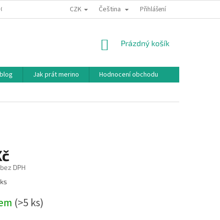
CZK
Čeština
ODNÍ PODMÍNKY
PODMÍNKY OCHRANY OSOBNÍCH ÚDAJŮ
Přihlášení
JAK NAKU
NÁKUPNÍ
Prázdný košík
KOŠÍK
 blog
Jak prát merino
Hodnocení obchodu
Kč
 bez DPH
 ks
dem
(>5 ks)