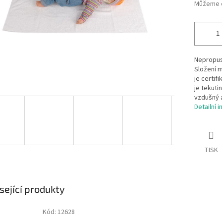
Můžeme d
Nepropus
Složení m
je certif
je tekuti
vzdušný a
Detailní 
TISK
sející produkty
Kód:
12628