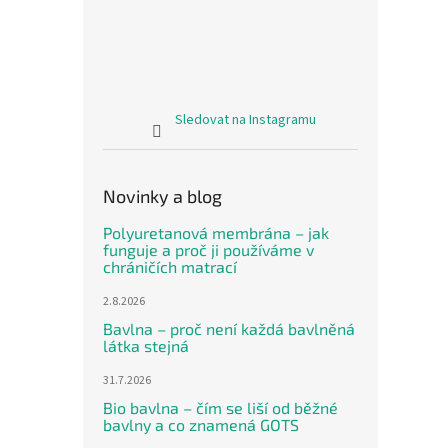
Sledovat na Instagramu
Novinky a blog
Polyuretanová membrána – jak
funguje a proč ji používáme v
chráničích matrací
2.8.2026
Bavlna – proč není každá bavlněná
látka stejná
31.7.2026
Bio bavlna – čím se liší od běžné
bavlny a co znamená GOTS