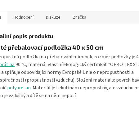
nám nepropustný, ale...
s
Hodnocení
Diskuze
Značka
ailní popis produktu
té přebalovací podložka 40 x 50 cm
opustná podložka na přebalování miminek, rozměr podložky je 40
prát na
90 °C, materiál vlastní ekologický certifikát "OEKO TEX 
 a splňuje odpovídající normy Evropské Unie o nepropustnosti a
spiračnosti (propustnosti vzduchu). Složení materiálu: povrch bav
ánič
polyuretan
. Materiál je tekutinám nepropustný, ale vzduchu p
o je vzdušný a dítě se na něm nepotí.