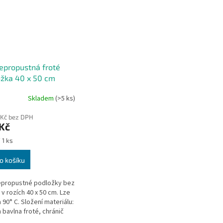
epropustná froté
žka 40 x 50 cm
Skladem
(>5 ks)
 Kč bez DPH
Kč
 1 ks
o košíku
epropustné podložky bez
 v rozích 40 x 50 cm. Lze
 90° C. Složení materiálu:
 bavlna froté, chránič
etan. Materiál je