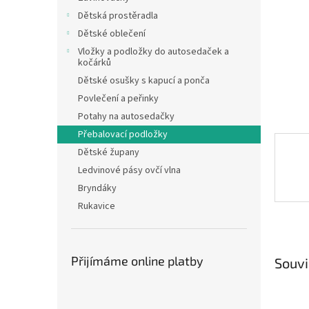
n
Dětská prostěradla
e
Dětské oblečení
l
Vložky a podložky do autosedaček a
kočárků
Dětské osušky s kapucí a ponča
Povlečení a peřinky
Potahy na autosedačky
Přebalovací podložky
Dětské župany
Ledvinové pásy ovčí vlna
Bryndáky
Rukavice
Přijímáme online platby
Souvi