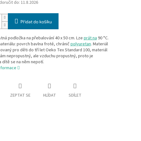
oručit do:
11.8.2026
Přidat do košíku
tná podložka na přebalování 40 x 50 cm. Lze
prát na
90 °C.
ateriálu: povrch bavlna froté, chránič
polyuretan
. Materiál
ikovaný pro děti do tří let Oeko Tex Standard 100, materiál
nám nepropustný, ale vzduchu propustný, proto je
 dítě se na něm nepotí.
informace
ZEPTAT SE
HLÍDAT
SDÍLET