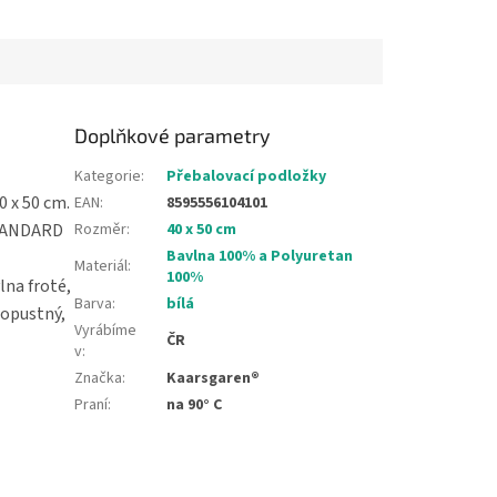
Doplňkové parametry
Kategorie
:
Přebalovací podložky
 x 50 cm.
EAN
:
8595556104101
STANDARD
Rozměr
:
40 x 50 cm
Bavlna 100% a Polyuretan
Materiál
:
100%
lna froté,
Barva
:
bílá
ropustný,
Vyrábíme
ČR
v
:
Značka
:
Kaarsgaren®
Praní
:
na 90° C