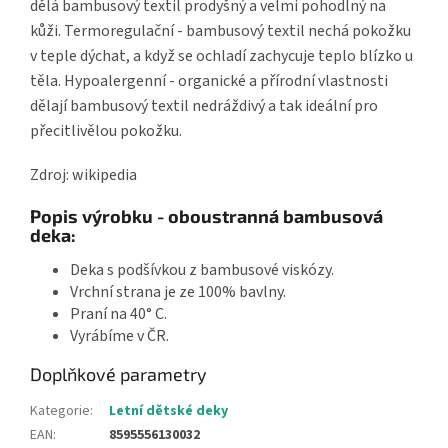
dělá bambusový textil prodyšný a velmi pohodlný na
kůži. Termoregulační - bambusový textil nechá pokožku
v teple dýchat, a když se ochladí zachycuje teplo blízko u
těla. Hypoalergenní - organické a přírodní vlastnosti
dělají bambusový textil nedráždivý a tak ideální pro
přecitlivělou pokožku.
Zdroj: wikipedia
Popis výrobku - oboustranná bambusová
deka:
Deka s podšívkou z bambusové viskózy.
Vrchní strana je ze 100% bavlny.
Praní na 40° C.
Vyrábíme v ČR.
Doplňkové parametry
Kategorie
:
Letní dětské deky
EAN
:
8595556130032