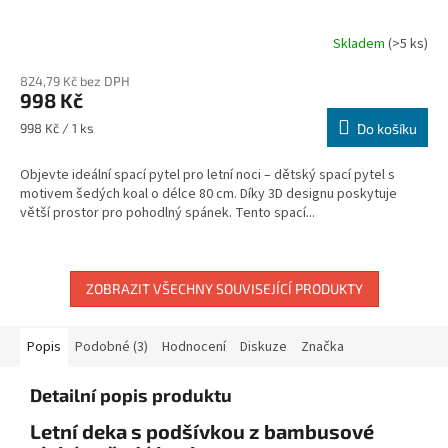
Skladem
(>5 ks)
824,79 Kč bez DPH
998 Kč
Měrná
998 Kč / 1 ks
Do košíku
cena:
Objevte ideální spací pytel pro letní noci – dětský spací pytel s
motivem šedých koal o délce 80 cm. Díky 3D designu poskytuje
větší prostor pro pohodlný spánek. Tento spací...
ZOBRAZIT VŠECHNY SOUVISEJÍCÍ PRODUKTY
Popis
Podobné (3)
Hodnocení
Diskuze
Značka
Detailní popis produktu
Letní deka s podšívkou z bambusové