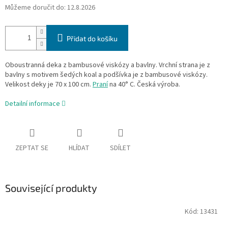
Můžeme doručit do:
12.8.2026
Přidat do košíku
Oboustranná deka z bambusové viskózy a bavlny. Vrchní strana je z
bavlny s motivem šedých koal a podšívka je z bambusové viskózy.
Velikost deky je 70 x 100 cm.
Praní
na 40° C. Česká výroba.
Detailní informace
ZEPTAT SE
HLÍDAT
SDÍLET
Související produkty
Kód:
13431