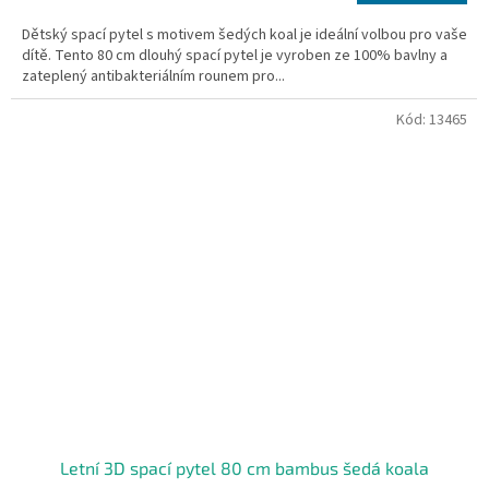
cena:
Dětský spací pytel s motivem šedých koal je ideální volbou pro vaše
dítě. Tento 80 cm dlouhý spací pytel je vyroben ze 100% bavlny a
zateplený antibakteriálním rounem pro...
Kód:
13465
Letní 3D spací pytel 80 cm bambus šedá koala