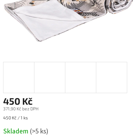
450 Kč
371,90 Kč bez DPH
Měrná
450 Kč / 1 ks
cena:
Skladem
(>5 ks)