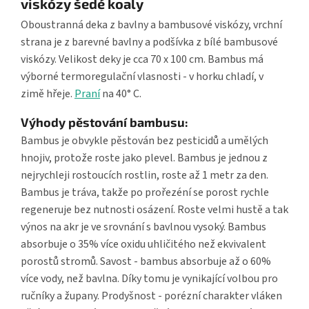
viskózy šedé koaly
Oboustranná deka z bavlny a bambusové viskózy, vrchní
strana je z barevné bavlny a podšívka z bílé bambusové
viskózy. Velikost deky je cca 70 x 100 cm. Bambus má
výborné termoregulační vlasnosti - v horku chladí, v
zimě hřeje.
Praní
na 40° C.
Výhody pěstování bambusu:
Bambus je obvykle pěstován bez pesticidů a umělých
hnojiv, protože roste jako plevel. Bambus je jednou z
nejrychleji rostoucích rostlin, roste až 1 metr za den.
Bambus je tráva, takže po prořezéní se porost rychle
regeneruje bez nutnosti osázení. Roste velmi hustě a tak
výnos na akr je ve srovnání s bavlnou vysoký. Bambus
absorbuje o 35% více oxidu uhličitého než ekvivalent
porostů stromů. Savost - bambus absorbuje až o 60%
více vody, než bavlna. Díky tomu je vynikající volbou pro
ručníky a župany. Prodyšnost - porézní charakter vláken