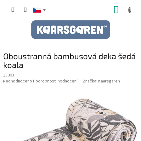
Přejít
NÁKUP
na
obsah
KOŠÍK
Oboustranná bambusová deka šedá
koala
13003
Průměrné
Neohodnoceno
Podrobnosti hodnocení
Značka:
Kaarsgaren
hodnocení
produktu
je
0,0
z
5
hvězdiček.