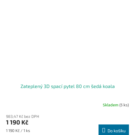
Zateplený 3D spací pytel 80 cm šedá koala
Skladem
(5 ks)
983,47 Kč bez DPH
1 190 Kč
Měrná
1 190 Kč / 1 ks
Do košíku