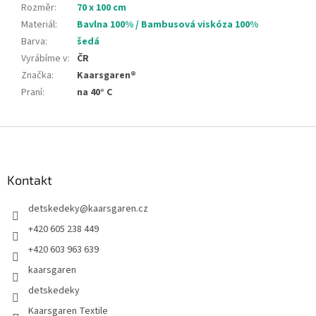
Rozměr
:
70 x 100 cm
Materiál
:
Bavlna 100% / Bambusová viskóza 100%
Barva
:
šedá
Vyrábíme v
:
ČR
Značka
:
Kaarsgaren®
Praní
:
na 40° C
Z
á
p
a
Kontakt
t
detskedeky
@
kaarsgaren.cz
í
+420 605 238 449
+420 603 963 639
kaarsgaren
detskedeky
Kaarsgaren Textile