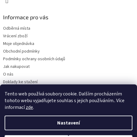
Informace pro vás
Odběrná místa
Vrácení zboží
Moje objednávka
Obchodní podmínky
Podmínky ochrany osobních údajů
Jak nakupovat
O nás
Doklady ke stažení
On-line platby
Tento web používá soubory cookie. Dalším procházením
Velkoobchod
tohoto webu vyjadřujete souhlas s jejich používáním.. Více
informací
zde
.
Nastavení
Vytvořil Shoptet