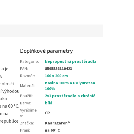
Doplňkové parametry
Kategorie
:
Nepropustná prostěradla
 a je
EAN
:
8595556110423
0%
Rozměr
:
160 x 200 cm
Bavlna 100% a Polyuretan
ením či
Materiál
:
100%
ší výhodou
Použití
:
2v1 prostěradlo a chránič
jako
Barva
:
bílá
 na 60 °C.
Vyrábíme
ČR
m na
v
:
 republice
Značka
:
Kaarsgaren®
Praní
:
na 60° C