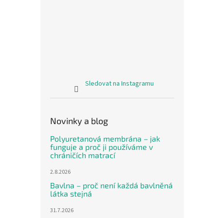
Sledovat na Instagramu
Novinky a blog
Polyuretanová membrána – jak
funguje a proč ji používáme v
chráničích matrací
2.8.2026
Bavlna – proč není každá bavlněná
látka stejná
31.7.2026