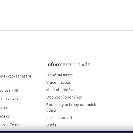
Informace pro vás
Odběrná místa
edeky
@
kaarsgare
Vrácení zboží
Moje objednávka
05 238 449
Obchodní podmínky
03 963 639
Podmínky ochrany osobních
garen
údajů
edeky
Jak nakupovat
aren Textile
O nás
Doklady ke stažení