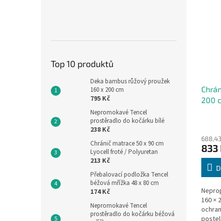
Top 10 produktů
Deka bambus růžový proužek
Chrán
160 x 200 cm
795 Kč
200 c
Polyu
Nepromokavé Tencel
prostěradlo do kočárku bílé
238 Kč
688,43
Chránič matrace 50 x 90 cm
833
Lyocell froté / Polyuretan
213 Kč
D
Přebalovací podložka Tencel
béžová mřížka 48 x 80 cm
Neprop
174 Kč
160 × 
Nepromokavé Tencel
ochran
prostěradlo do kočárku béžová
postel