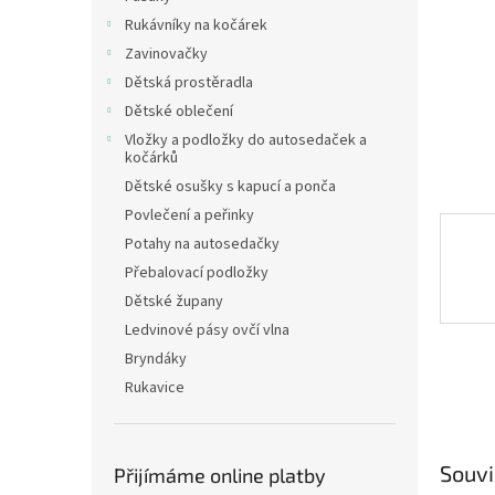
n
Rukávníky na kočárek
e
Zavinovačky
l
Dětská prostěradla
Dětské oblečení
Vložky a podložky do autosedaček a
kočárků
Dětské osušky s kapucí a ponča
Povlečení a peřinky
Potahy na autosedačky
Přebalovací podložky
Dětské župany
Ledvinové pásy ovčí vlna
Bryndáky
Rukavice
Souvi
Přijímáme online platby