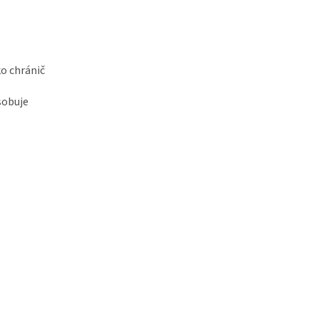
ko chránič
sobuje