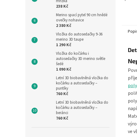
mřížka
ideáln
238 Kč
Vrchní
Merino spací pytel 90 cm hnědé
froté –.
ovečky nohavice
2 380 Kč
Popi
Vložka do autosedačky 9-36
merino 3D taupe
1 290 Kč
Det
Vložka do kočárku i
autosedačky 3D merino světle
Ne
šedé
1 090 Kč
Povr
příj
Letní 3D biobavlněná vložka do
kočárku a autosedačky –
pol
puntíky
poli
760 Kč
poly
Letní 3D biobavlněná vložka do
kočárku a autosedačky –
napí
beránci
Mate
760 Kč
výro
ve v