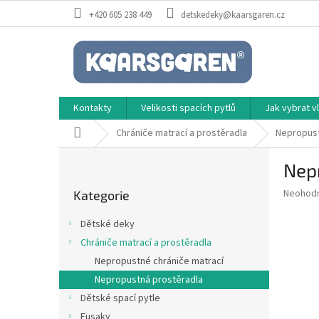
Přejít
+420 605 238 449
detskedeky@kaarsgaren.cz
na
obsah
Kontakty
Velikosti spacích pytlů
Jak vybrat 
Domů
Chrániče matrací a prostěradla
Nepropust
P
Nep
o
Přeskočit
s
Průměr
Neohod
Kategorie
kategorie
t
hodnoce
r
produkt
Dětské deky
a
je
Chrániče matrací a prostěradla
0,0
n
z
Nepropustné chrániče matrací
n
5
í
Nepropustná prostěradla
hvězdič
p
Dětské spací pytle
a
Fusaky