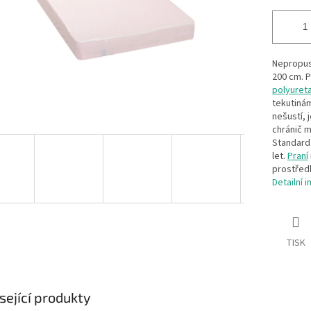
Nepropust
200 cm. P
polyuret
tekutiná
nešustí, 
chránič m
Standard 
let.
Praní
prostředk
Detailní 
TISK
sející produkty