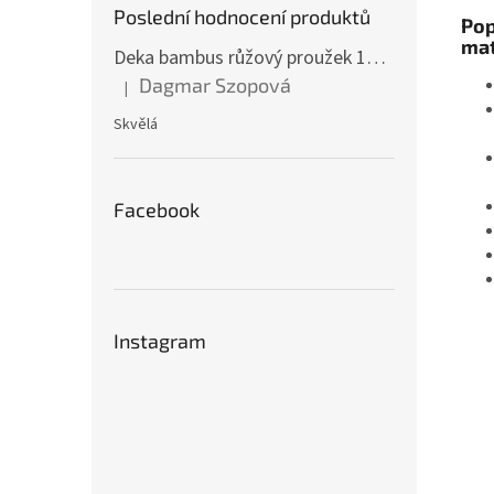
Poslední hodnocení produktů
Pop
mat
Deka bambus růžový proužek 160 x 200 cm
Dagmar Szopová
|
Hodnocení produktu je 5 z 5 hvězdiček.
Skvělá
Facebook
Instagram