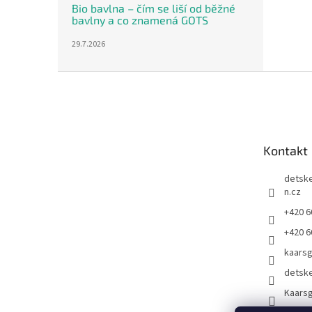
Bio bavlna – čím se liší od běžné
bavlny a co znamená GOTS
29.7.2026
Z
á
p
a
t
Kontakt
í
detsk
n.cz
+420 6
+420 6
kaars
detsk
Kaarsg