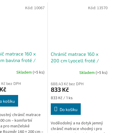
Kód:
10067
Kód:
13570
ič matrace 160 x
Chránič matrace 160 x
m bavlna froté /
200 cm Lyocell froté /
retan
Polyuretan
Skladem
(>5 ks)
Skladem
(>5 ks)
 Kč bez DPH
688,43 Kč bez DPH
 Kč
833 Kč
Měrná
833 Kč / 1 ks
o košíku
cena:
Do košíku
ustný chránič matrace
200 cm – komfortní
Voděodolný a na dotyk jemný
a pro manželské
chránič matrace vhodný i pro
e Rozměr 160 × 200 cm –