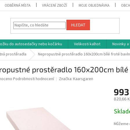
ODBĚRNÁ MÍSTA
VRÁCENÍ ZBOŽÍ
MOJE OBJEDNÁVKA
OBCH
HLEDAT
vložku do autosedačky nebo kočárku
Velikosti kalhot
Novinky a
ná prostěradla
Nepropustné prostěradlo 160x200cm bílé froté bavl
ropustné prostěradlo 160x200cm bílé 
né
noceno
Podrobnosti hodnocení
Značka:
Kaarsgaren
ní
993
u
820,66 K
Měrná
Skla
cena:
ek.
Můžeme d