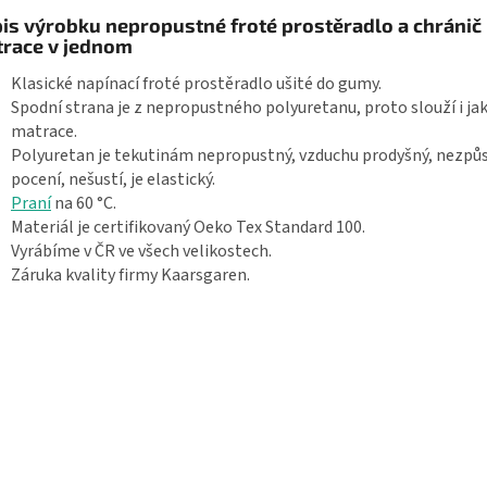
is výrobku nepropustné froté prostěradlo a chránič
race v jednom
Klasické napínací froté prostěradlo ušité do gumy.
Spodní strana je z nepropustného polyuretanu, proto slouží i ja
matrace.
Polyuretan je tekutinám nepropustný, vzduchu prodyšný, nezpů
pocení, nešustí, je elastický.
Praní
na 60 °C.
Materiál je certifikovaný Oeko Tex Standard 100.
Vyrábíme v ČR ve všech velikostech.
Záruka kvality firmy Kaarsgaren.