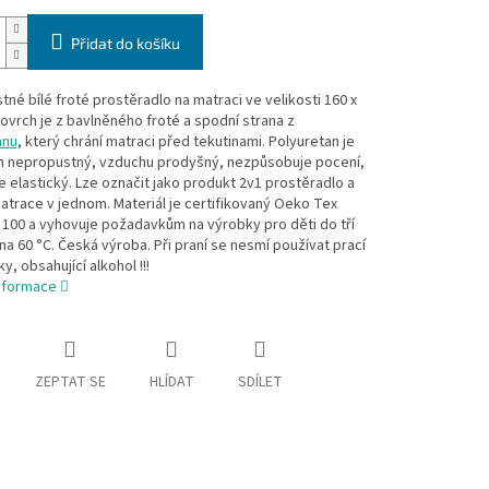
Přidat do košíku
né bílé froté prostěradlo na matraci ve velikosti 160 x
ovrch je z bavlněného froté a spodní strana z
anu
, který chrání matraci před tekutinami. Polyuretan je
m nepropustný, vzduchu prodyšný, nezpůsobuje pocení,
je elastický. Lze označit jako produkt 2v1 prostěradlo a
atrace v jednom. Materiál je certifikovaný Oeko Tex
100 a vyhovuje požadavkům na výrobky pro děti do tří
na 60 °C. Česká výroba. Při praní se nesmí používat prací
y, obsahující alkohol !!!
informace
ZEPTAT SE
HLÍDAT
SDÍLET