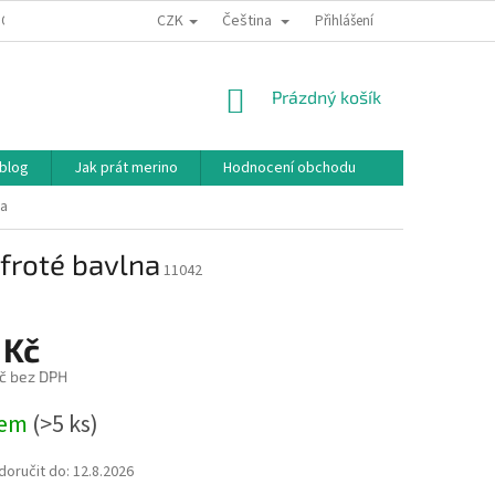
CZK
Čeština
ODNÍ PODMÍNKY
PODMÍNKY OCHRANY OSOBNÍCH ÚDAJŮ
Přihlášení
JAK NAKU
NÁKUPNÍ
Prázdný košík
KOŠÍK
 blog
Jak prát merino
Hodnocení obchodu
na
froté bavlna
11042
 Kč
č bez DPH
dem
(>5 ks)
oručit do:
12.8.2026