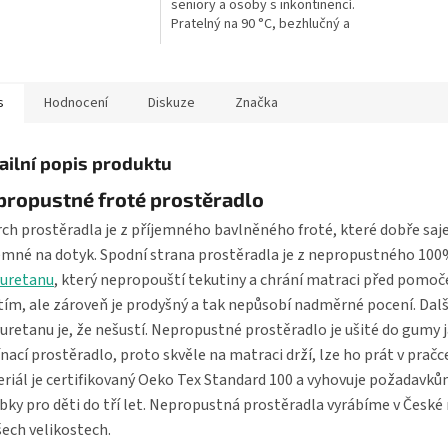
seniory a osoby s inkontinencí.
í pro klasická dvoulůžka
Pratelný na 90 °C, bezhlučný a
 vrstva: hebké bavlněné
antibakteriální. Froté chránič s
..
gumami v rozích pro...
s
Hodnocení
Diskuze
Značka
ailní popis produktu
propustné froté prostěradlo
ch prostěradla je z příjemného bavlněného froté, které dobře saje
emné na dotyk. Spodní strana prostěradla je z nepropustného 10
yuretanu
, který nepropouští tekutiny a chrání matraci před pomoč
tím, ale zároveň je prodyšný a tak nepůsobí nadměrné pocení. Dal
uretanu je, že nešustí. Nepropustné prostěradlo je ušité do gumy 
nací prostěradlo, proto skvěle na matraci drží, lze ho prát v pračce
riál je certifikovaný Oeko Tex Standard 100 a vyhovuje požadavků
bky pro děti do tří let. Nepropustná prostěradla vyrábíme v České
šech velikostech.