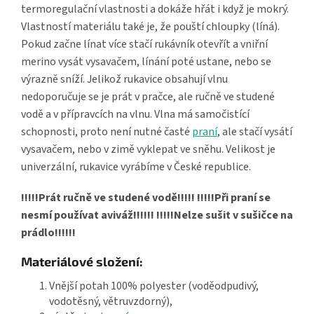
termoregulační vlastnosti a dokáže hřát i když je mokrý.
Vlastností materiálu také je, že pouští chloupky (líná).
Pokud začne línat více stačí rukávník otevřít a vniřní
merino vysát vysavačem, línání poté ustane, nebo se
výrazně sníží. Jelikož rukavice obsahují vlnu
nedoporučuje se je prát v pračce, ale ručně ve studené
vodě a v přípravcích na vlnu. Vlna má samočistící
schopnosti, proto není nutné časté
praní
, ale stačí vysátí
vysavačem, nebo v zimě vyklepat ve sněhu. Velikost je
univerzální, rukavice vyrábíme v České republice.
!!!!!Prát ručně ve studené vodě!!!!! !!!!!Při praní se
nesmí používat aviváž!!!!!! !!!!!Nelze sušit v sušičce na
prádlo!!!!!!
Materiálové složení:
Vnější potah 100% polyester (voděodpudivý,
vodotěsný, větruvzdorný),