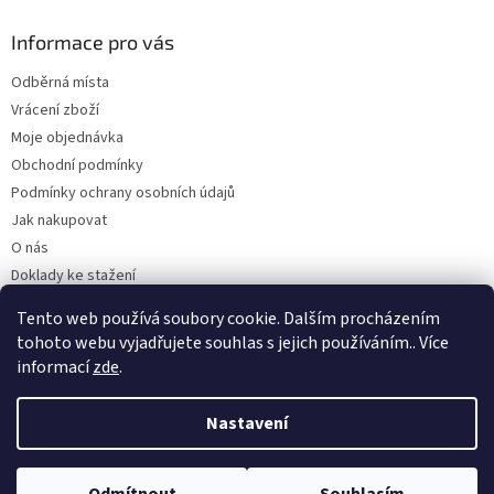
Informace pro vás
Odběrná místa
Vrácení zboží
Moje objednávka
Obchodní podmínky
Podmínky ochrany osobních údajů
Jak nakupovat
O nás
Doklady ke stažení
On-line platby
Tento web používá soubory cookie. Dalším procházením
Velkoobchod
tohoto webu vyjadřujete souhlas s jejich používáním.. Více
informací
zde
.
Nastavení
Vytvořil Shoptet