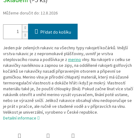
Skladem
(>5 ks)
cena:
Můžeme doručit do:
12.8.2026
Přidat do košíku
Jeden pár zelených rukavic na všechny typy rukojetí kočárků. Vnější
vrstva rukavic je z nepromokavé plášťoviny, uvnitř je vrstva
oteplovacího rouna a podšívka je z
merino
vlny. Na rukojeti v celku se
rukavičky navléknou a zapnou se zipy, na oddělené rukojeti golfových
kočárků se rukavičky nasadí připraveným otvorem a připevní se
gumičkou. Merino vlna je přírodní chlupatý materiál, který má úžasné
termoregulační vlastnosti a dokáže hřát i když je mokrý. Vlastností
materiálu také je, že pouští chloupky (líná). Pokud začne línat více stačí
rukávník otevřít a vniřní merino vysát vysavačem, línání poté ustane,
nebo se výrazně sníží. Jelikož rukavice obsahují vlnu nedoporučuje se
je prát v pračce, ale ručně ve studené vodě a v přípravcích na vlnu.
Velikost je univerzální, vyrobeno v České republice.
Detailní informace