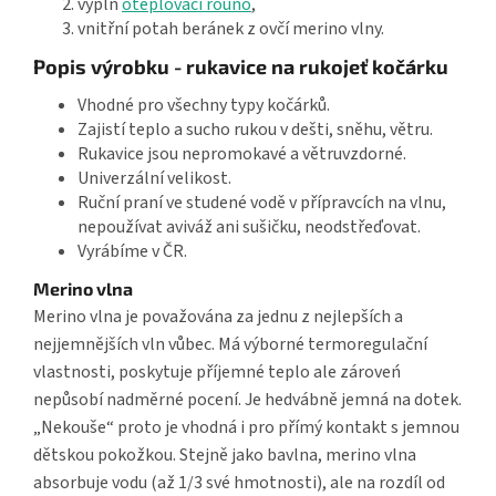
výplň
oteplovací rouno
,
vnitřní potah beránek z ovčí merino vlny.
Popis výrobku - rukavice na rukojeť kočárku
Vhodné pro všechny typy kočárků.
Zajistí teplo a sucho rukou v dešti, sněhu, větru.
Rukavice jsou nepromokavé a větruvzdorné.
Univerzální velikost.
Ruční praní ve studené vodě v přípravcích na vlnu,
nepoužívat aviváž ani sušičku, neodstřeďovat.
Vyrábíme v ČR.
Merino vlna
Merino vlna je považována za jednu z nejlepších a
nejjemnějších vln vůbec. Má výborné termoregulační
vlastnosti, poskytuje příjemné teplo ale zároveń
nepůsobí nadměrné pocení. Je hedvábně jemná na dotek.
„Nekouše“ proto je vhodná i pro přímý kontakt s jemnou
dětskou pokožkou. Stejně jako bavlna, merino vlna
absorbuje vodu (až 1/3 své hmotnosti), ale na rozdíl od