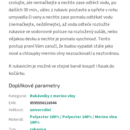
srolujte, ale nemačkejte a nechte zase odtéct vodu, po
dalších 30 min., válec z rukavic postavte a opřete v rohu
umyvadla či vany a nechte zase pomalu odtékat vodu
(nemačkejte, neždímejte), až voda odteče rozložte
rukavice ve vodorovné poloze na rozložený sušák, nebo
nějakou desku a nechte je pomalu vyschnout. Tento
postup praní Vám zaručí, že budou vypadat stále jako
nové a chloupky merino vlny nezcuckovatí a neztvrdnou.
K rukavicím je možné ve stejné barvě koupit i fusak do
kočárku.
Doplňkové parametry
Kategorie
:
Rukávníky z merino vlny
EAN
:
8595556116944
Velikost
:
univerzální
Polyester 100% / Polyester 100% / Merino vlna
Materiál
:
100%
Typ
:
rukavice