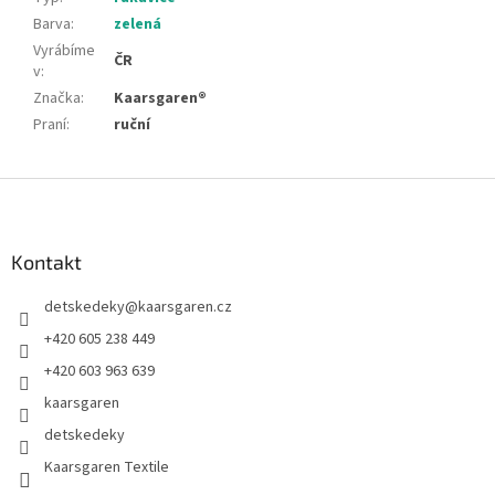
Barva
:
zelená
Vyrábíme
ČR
v
:
Značka
:
Kaarsgaren®
Praní
:
ruční
Z
á
p
a
Kontakt
t
detskedeky
@
kaarsgaren.cz
í
+420 605 238 449
+420 603 963 639
kaarsgaren
detskedeky
Kaarsgaren Textile