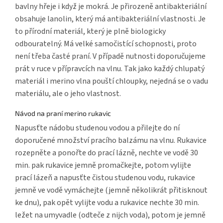
bavlny hřeje i když je mokrá. Je přirozeně antibakteriální
obsahuje lanolin, který má antibakteriální vlastnosti. Je
to přírodní materiál, který je plně biologicky
odbouratelný. Má velké samočistící schopnosti, proto
není třeba časté praní. V případě nutnosti doporučujeme
prát v ruce v přípravcích na vlnu. Tak jako každý chlupatý
materiál i merino vlna pouští chloupky, nejedná se o vadu
materiálu, ale o jeho vlastnost.
Návod na praní merino rukavic
Napusťte nádobu studenou vodou a přilejte do ní
doporučené množství pracího balzámu na vlnu. Rukavice
rozepněte a ponořte do prací lázně, nechte ve vodě 30
min. pak rukavice jemně promačkejte, potom vylijte
prací lázeň a napusťte čistou studenou vodu, rukavice
jemně ve vodě vymáchejte (jemně několikrát přitisknout
ke dnu), pak opět vylijte vodu a rukavice nechte 30 min.
ležet na umyvadle (odteče z nijch voda), potom je jemně