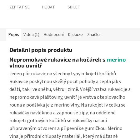
ZEPTAT SE
HLÍDAT
SDÍLET
Popis
Videa (1)
Hodnocení
Diskuze
Značka
Detailní popis produktu
Nepromokavé rukavice na kočárek s
merino
vlnou uvnitř
Jeden pár rukavic na všechny typy rukojetí kočárků.
Rukavice poskytnou skvělý pocit pohody a tepla jak v
dešti, tak i ve sněhu, větru i zimě. Vnější vrstva rukavic je z
nepromokavé plášťoviny, uvnitř je vrstva oteplovacího
rouna a podšívka je z merino vlny. Na rukojeti v celku se
rukavičky navléknou a zapnou se zipy, na oddělené
rukojeti golfových kočárků se rukavičky nasadí
připraveným otvorem a připevní se gumičkou. Merino
vlna je přírodní chlupatý materiál, který má úžasné