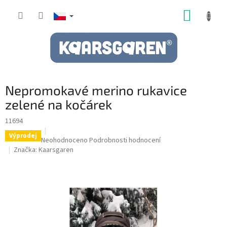
Přejít
NÁKUP
na
obsah
KOŠÍK
Nepromokavé merino rukavice
zelené na kočárek
11694
Výprodej
Průměrné
Neohodnoceno
Podrobnosti hodnocení
hodnocení
Značka:
Kaarsgaren
produktu
je
0,0
z
5
hvězdiček.