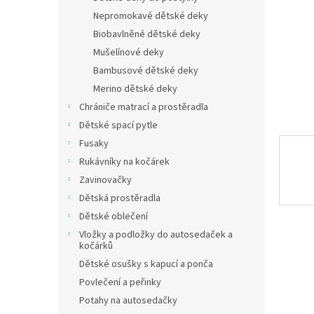
n
Nepromokavé dětské deky
e
Biobavlněné dětské deky
l
Mušelínové deky
Bambusové dětské deky
Merino dětské deky
Chrániče matrací a prostěradla
Dětské spací pytle
Fusaky
Rukávníky na kočárek
Zavinovačky
Dětská prostěradla
Dětské oblečení
Vložky a podložky do autosedaček a
kočárků
Dětské osušky s kapucí a ponča
Povlečení a peřinky
Potahy na autosedačky