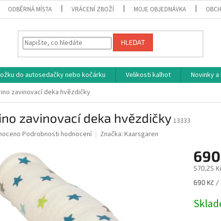
ODBĚRNÁ MÍSTA
VRÁCENÍ ZBOŽÍ
MOJE OBJEDNÁVKA
OBCH
HLEDAT
vložku do autosedačky nebo kočárku
Velikosti kalhot
Novinky a
ino zavinovací deka hvězdičky
no zavinovací deka hvězdičky
13333
né
noceno
Podrobnosti hodnocení
Značka:
Kaarsgaren
ní
690
u
570,25 K
Měrná
690 Kč / 
cena:
ek.
Skla