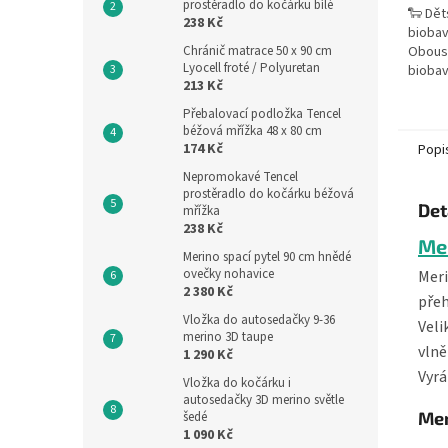
prostěradlo do kočárku bílé
🐑 Dět
238 Kč
biobav
Chránič matrace 50 x 90 cm
Oboust
Lyocell froté / Polyuretan
biobav
213 Kč
100% M
µm) – 
Přebalovací podložka Tencel
Ideální
béžová mřížka 48 x 80 cm
174 Kč
Popi
Nepromokavé Tencel
prostěradlo do kočárku béžová
Det
mřížka
238 Kč
Me
Merino spací pytel 90 cm hnědé
ovečky nohavice
Meri
2 380 Kč
přeh
Vložka do autosedačky 9-36
Veli
merino 3D taupe
vlně
1 290 Kč
Vyrá
Vložka do kočárku i
autosedačky 3D merino světle
Mer
šedé
1 090 Kč