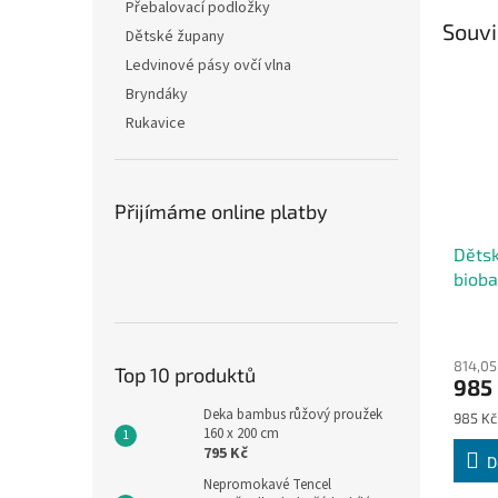
Přebalovací podložky
Souvi
Dětské župany
Ledvinové pásy ovčí vlna
Bryndáky
Rukavice
Přijímáme online platby
Děts
bioba
814,05
Top 10 produktů
985
Deka bambus růžový proužek
Měrná
985 Kč 
160 x 200 cm
cena:
795 Kč
D
Nepromokavé Tencel