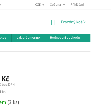
CZK
Čeština
ODNÍ PODMÍNKY
PODMÍNKY OCHRANY OSOBNÍCH ÚDAJŮ
Přihlášení
JAK NAKU
NÁKUPNÍ
Prázdný košík
KOŠÍK
 blog
Jak prát merino
Hodnocení obchodu
 Kč
č bez DPH
1 ks
dem
(3 ks)