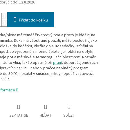
oručit do:
12.8.2026
Přidat do košíku
ka/plena má téměř čtvercový tvar a proto je ideální na
miminka. Deka má všestrané použití, může posloužit jako
dložka do kočárku, vložka do autosedačky, stínění na
pod. Je vyrobené z merino úpletu, je hebká na dotyk,
aje pot a má skvělé termoregulační vlastnosti. Rozměr
m. Je to vlna, takže opatrně při
praní
, doporučujeme ruční
řípravcích na vlnu, nebo v pračce na vlněný program
 do 30 °C, nesušit v sušičce, nikdy nepoužívat aviváž.
 v ČR.
informace
ZEPTAT SE
HLÍDAT
SDÍLET