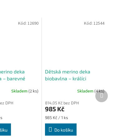
Kód:
12690
Kód:
12544
erino deka
Dětská merino deka
a – barevné
biobavlna – králíci
Skladem
(2 ks)
Skladem
(4 ks)
Další
produkt
bez DPH
814,05 Kč bez DPH
985 Kč
Měrná
ks
985 Kč / 1 ks
cena:
šíku
Do košíku