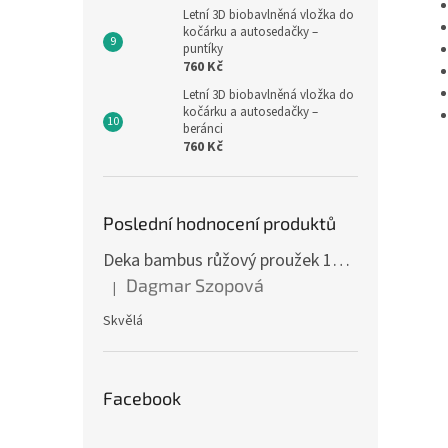
Letní 3D biobavlněná vložka do
kočárku a autosedačky –
puntíky
760 Kč
Letní 3D biobavlněná vložka do
kočárku a autosedačky –
beránci
760 Kč
Poslední hodnocení produktů
Deka bambus růžový proužek 160 x 200 cm
Dagmar Szopová
|
Hodnocení produktu je 5 z 5 hvězdiček.
Skvělá
Facebook