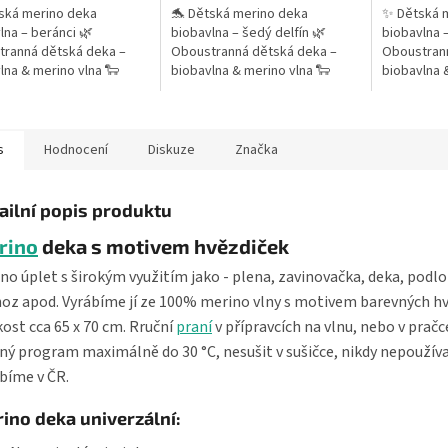
ská merino deka
🐬 Dětská merino deka
✨ Dětská 
lna – beránci 🌿
biobavlna – šedý delfín 🌿
biobavlna 
ranná dětská deka –
Oboustranná dětská deka –
Oboustrann
lna & merino vlna 🐑
biobavlna & merino vlna 🐑
biobavlna 
ERINO extra jemné (18,5
100% MERINO extra jemné (18,5
100% MERIN
gramáž 200 g/m² 👶
µm) – gramáž 200 g/m² 🐬
µm) – gram
 pro miminka...
Jemný motiv...
Barevný...
s
Hodnocení
Diskuze
Značka
ailní popis produktu
rino
deka s motivem hvězdiček
no úplet s širokým využitím jako - plena, zavinovačka, deka, podlo
oz apod. Vyrábíme jí ze 100% merino vlny s motivem barevných hv
kost cca 65 x 70 cm. Rruční
praní
v přípravcích na vlnu, nebo v pračc
ný program maximálně do 30 °C, nesušit v sušičce, nikdy nepoužíva
bíme v ČR.
ino deka univerzální: