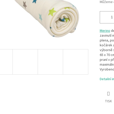
Můžeme d
Merino
de
zavinutí 
plena, po
kočárek a
výborně s
65 x 70 c
praní v p
maximálně
Vyrobeno
Detailní 
TISK