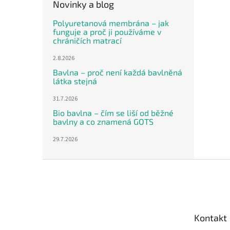
Novinky a blog
Polyuretanová membrána – jak
funguje a proč ji používáme v
chráničích matrací
2.8.2026
Bavlna – proč není každá bavlněná
látka stejná
31.7.2026
Bio bavlna – čím se liší od běžné
bavlny a co znamená GOTS
29.7.2026
Z
á
p
a
t
Kontakt
í