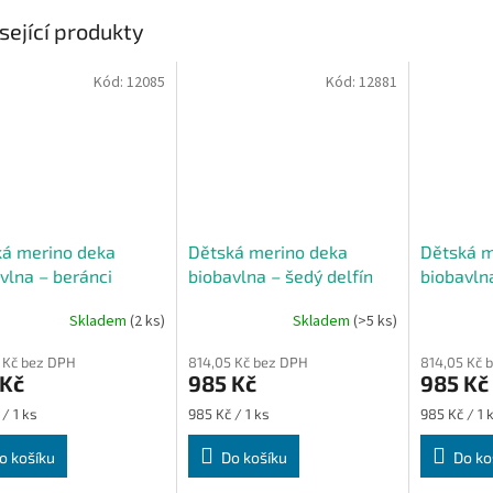
sející produkty
Kód:
12085
Kód:
12881
ká merino deka
Dětská merino deka
Dětská m
vlna – beránci
biobavlna – šedý delfín
biobavln
hvězdy
Skladem
(2 ks)
Skladem
(>5 ks)
 Kč bez DPH
814,05 Kč bez DPH
814,05 Kč 
 Kč
985 Kč
985 Kč
Měrná
Měrná
/ 1 ks
985 Kč / 1 ks
985 Kč / 1 
cena:
cena:
o košíku
Do košíku
Do ko