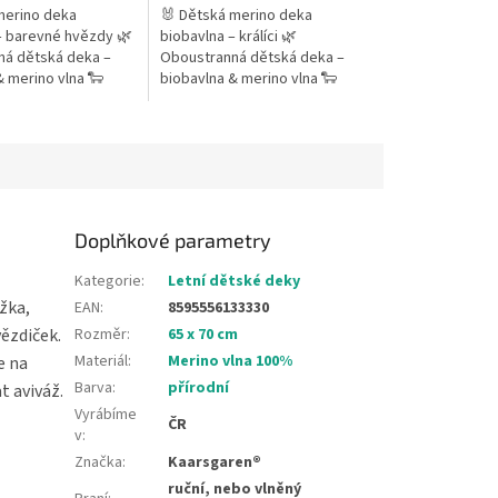
merino deka
🐰 Dětská merino deka
– barevné hvězdy 🌿
biobavlna – králíci 🌿
á dětská deka –
Oboustranná dětská deka –
& merino vlna 🐑
biobavlna & merino vlna 🐑
O extra jemné (18,5
100% MERINO extra jemné (18,5
áž 200 g/m² ✨
µm) – gramáž 200 g/m² 🐰
Hravý motiv...
Doplňkové parametry
Kategorie
:
Letní dětské deky
žka,
EAN
:
8595556133330
ězdiček.
Rozměr
:
65 x 70 cm
Materiál
:
Merino vlna 100%
e na
Barva
:
přírodní
t aviváž.
Vyrábíme
ČR
v
:
Značka
:
Kaarsgaren®
ruční, nebo vlněný