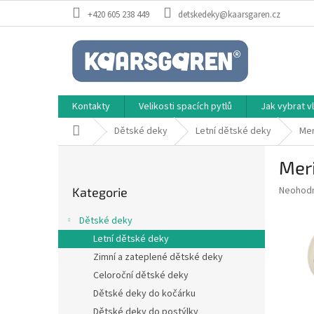
Přejít
+420 605 238 449
detskedeky@kaarsgaren.cz
na
obsah
Kontakty
Velikosti spacích pytlů
Jak vybrat 
Domů
Dětské deky
Letní dětské deky
Mer
P
Meri
o
Přeskočit
s
Průměr
Neohod
Kategorie
kategorie
t
hodnoce
r
produkt
Dětské deky
a
je
Letní dětské deky
0,0
n
z
Zimní a zateplené dětské deky
n
5
í
Celoroční dětské deky
hvězdič
p
Dětské deky do kočárku
a
Dětské deky do postýlky