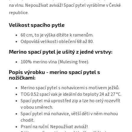
na vlnu. Nepoužívat aviváž! Spací pytel vyrábíme v České
republice.
Velikost spacího pytle
60 cm, to je výška dítěte k ramenům.
Odpovídá velikosti oblečení 68 až 80.
Merino spací pytel je ušitý z jedné vrstvy:
100% merino vlna (Mulesing free).
Popis výrobku - merino spací pytel s
nožičkami:
Merino spací pytel s nohavicemi s motivem ježků.
TOG 0.52 spací vak je ideální do teploty 24 až 27 °C.
Spací pytel má uprostřed zip a lze ho celý rozevřít
v obou směrech.
Spací pytel má nohavice, větší děti v něm mohou
chodit.
Praní na ruční. Nepoužívat aviváž!