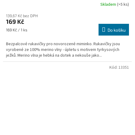
Skladem
(>5 ks)
139,67 Kč bez DPH
169 Kč
Měrná
169 Kč / 1 ks
Do košíku
cena:
Bezpalcové rukavičky pro novorozené miminko. Rukavičky jsou
vyrobené ze 100% merino vlny - úpletu s motivem tyrkysových
ježků. Merino vlna je hebká na dotek a nekouše jako...
Kód:
13351