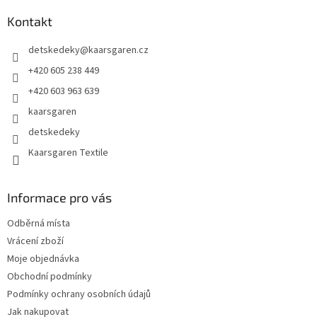
p
a
Kontakt
t
detskedeky
@
kaarsgaren.cz
í
+420 605 238 449
+420 603 963 639
kaarsgaren
detskedeky
Kaarsgaren Textile
Informace pro vás
Odběrná místa
Vrácení zboží
Moje objednávka
Obchodní podmínky
Podmínky ochrany osobních údajů
Jak nakupovat