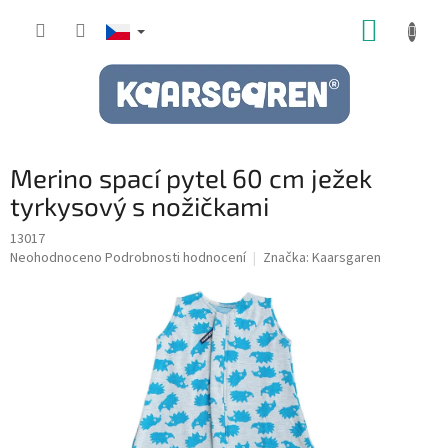
Přejít
NÁKUP
na
obsah
KOŠÍK
Merino spací pytel 60 cm ježek
tyrkysový s nožičkami
13017
Průměrné
Neohodnoceno
Podrobnosti hodnocení
Značka:
Kaarsgaren
hodnocení
produktu
je
0,0
z
5
hvězdiček.