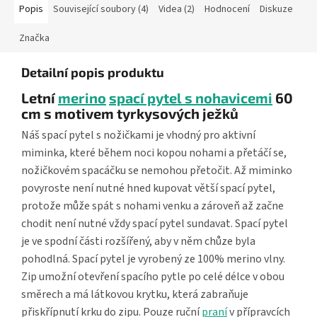
Popis
Související soubory (4)
Videa (2)
Hodnocení
Diskuze
Značka
Detailní popis produktu
Letní
merino
spací pytel s nohavicemi
60
cm s motivem tyrkysových ježků
Náš spací pytel s nožičkami je vhodný pro aktivní
miminka, které během noci kopou nohami a přetáčí se,
nožičkovém spacáčku se nemohou přetočit. Až miminko
povyroste není nutné hned kupovat větší spací pytel,
protože může spát s nohami venku a zároveň až začne
chodit není nutné vždy spací pytel sundavat. Spací pytel
je ve spodní části rozšířený, aby v něm chůze byla
pohodlná. Spací pytel je vyrobený ze 100% merino vlny.
Zip umožní otevření spacího pytle po celé délce v obou
směrech a má látkovou krytku, která zabraňuje
přiskřípnutí krku do zipu. Pouze ruční
praní
v přípravcích