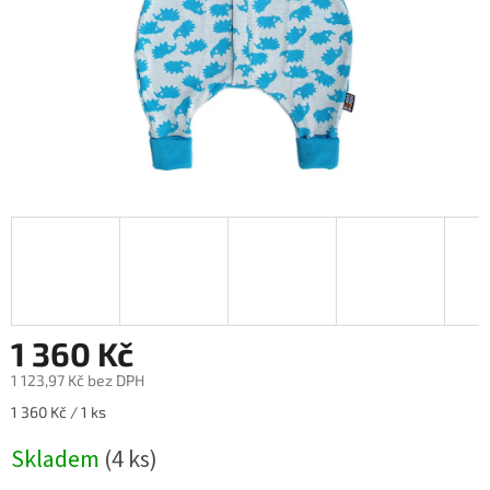
1 360 Kč
1 123,97 Kč bez DPH
Měrná
1 360 Kč / 1 ks
cena:
Skladem
(4 ks)