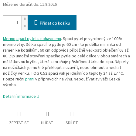
Můžeme doručit do:
11.8.2026
Přidat do košíku
Merino
spací pytel s nohavicemi
. Spací pytel je vyrobený ze 100%
merino vlny. Délka spacího pytle je 60 cm - to je délka miminka od
ramen ke kotníkům, 60 cm odpovídá přibližně velikosti oblečení 68 až
80. Zip umožní otevření spacího pytle po celé délce v obou směrech a
má látkovou krytku, která zabraňuje přiskřípnutí krku do zipu. Náplety
na nožičkách je možné překlopit a uzavřít, nebo ohrnout a nechat
nožičky venku. TOG 0.52 spací vak je ideální do teploty 24 až 27 °C.
Pouze ruční
praní
v přípravcích na vlnu. Nepoužívat aviváž! Česká
výroba.
Detailní informace
ZEPTAT SE
HLÍDAT
SDÍLET