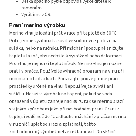
Délka spacího pytle odpovídá výšce dítěte k
ramenům.
Vyrábíme v ČR.
Praní merino výrobků
Merino vlnu je ideální prát v ruce při teplotě do 30 °C.
Poté jemně vyždímat a sušit ve vodorovné poloze na
sušáku, nebo na ručníku. Při máchání postupně snižujte
teplotu lázně, aby nedošlo k vysrážení nebo deformaci.
Pro vlnu je nejhorší teplotní šok. Merino vlnu je možné
prát i v pračce. Používejte výhradně program na vlnu při
minimálních otáčkách. Používejte pouze jemné prací
prostředky určené na vlnu. Nepoužívejte aviváž ani
sušičku. Nesušte výrobek na topení, pokud se voda
obsažená v úpletu zahřeje nad 30 °C tak se merino srazí
stejným způsobem jako při nevhodném praní. Praní v
teplejší vodě než 30 °C a dlouhé máchání v pračce merino
vlnu zničí, úplet se srazí a zplstnatí, takto
znehodnocený výrobek nelze reklamovat. Do skříně