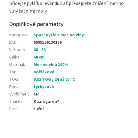
přidejte pytlík s levandulí ať předejdete zničení merino
vlny šatními moly.
Doplňkové parametry
Kategorie
:
Spací pytle z merino vlny
EAN
:
8595556130179
Velikost
:
68 - 80
Délka
:
60 cm
Materiál
:
Merino vlna 100%
Typ
:
nožičkový
TOG
:
0.52 TOG / 24 až 27 °C
Barva
:
tyrkysová
Vyrábíme v
:
ČR
Značka
:
Kaarsgaren®
Praní
:
ruční
Z
á