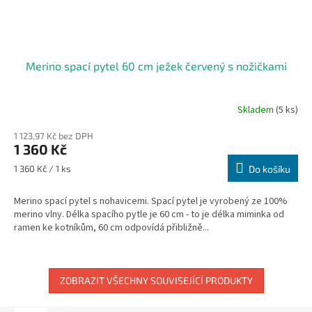
Merino spací pytel 60 cm ježek červený s nožičkami
Skladem
(5 ks)
1 123,97 Kč bez DPH
1 360 Kč
Měrná
1 360 Kč / 1 ks
Do košíku
cena:
Merino spací pytel s nohavicemi. Spací pytel je vyrobený ze 100%
merino vlny. Délka spacího pytle je 60 cm - to je délka miminka od
ramen ke kotníkům, 60 cm odpovídá přibližně...
ZOBRAZIT VŠECHNY SOUVISEJÍCÍ PRODUKTY