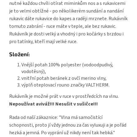
nutné každou chvíli otírat miminkům nos a s rukavicemi
je to velmi obtížné - po několikerém sundání a nandání
rukavic dáte rukavice do kapes a raději mrznete. Rukávník
tomuto zabrání - ruce máte v teple, ale bez rukavic.
Rukávník je dosti velký a vhodný i pro kočárky s brzdou i
pro tatínky, kteří mají velké ruce.
Složení:
Vnější potah 100% polyester (vodoodpudivý,
vodotěsný),
vnitřní potah beránek z ovčí merino vlny,
výplň oteplovací rouno značky VALTHERM.
Rukávník je možné prát v ruce v prostředcích na vlnu.
Nepoužívat aviváž!!! Nesušit v sušičce!!!
Rada od naší zákaznice: "Vlna má samočistící
schopnosti, proto jí vždy jednou za čas vyluxuji a je pořád
hezká a jemná. Po vyprání už nikdy není tak hebká."