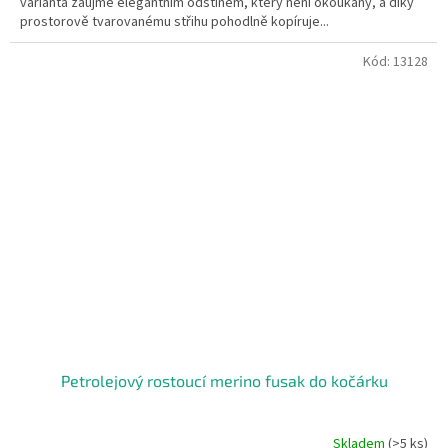
varianta zaujme elegantním odstínem, který není okoukaný, a díky
prostorově tvarovanému střihu pohodlně kopíruje...
Kód:
13128
Petrolejový rostoucí merino fusak do kočárku
Skladem
(>5 ks)