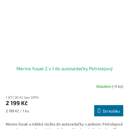
Merino fusak 2 v 1 do autosedačky Petrolejový
Skladem
(>5 ks)
1 817,36 Kč bez DPH
2 199 Kč
Měrná
2 199 Kč / 1 ks
Do košíku
cena:
Merino fusak a měkká vložka do autosedačky v jednom. Petrolejová