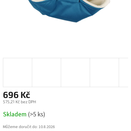
696 Kč
575,21 Kč bez DPH
Měrná
Skladem
(>5 ks)
cena:
Můžeme doručit do:
10.8.2026