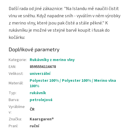
Další rada od jiné zákaznice: "Na Islandu mě naučili čistit
vlnu ve sněhu. Když napadne sníh - vyválím v něm výrobky
z merino vlny, které jsou pak čisté a stále pěkné." K
rukávníku je možné ve stejné barvě koupit i fusak do
kočárku:
Doplňkové parametry
Kategorie
:
Rukávníky z merino vlny
EAN
:
8595556116678
Velikost
:
univerzální
Polyester 100% / Polyester 100% / Merino vlna
Materiál
:
100%
Typ
:
rukávník
Barva
:
petrolejová
Vyrábíme
ČR
v
:
Značka
:
Kaarsgaren®
Praní
:
ruční