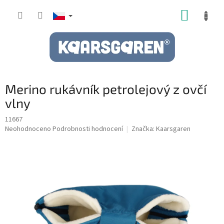
Přejít
NÁKUP
na
obsah
KOŠÍK
Merino rukávník petrolejový z ovčí
vlny
11667
Průměrné
Neohodnoceno
Podrobnosti hodnocení
Značka:
Kaarsgaren
hodnocení
produktu
je
0,0
z
5
hvězdiček.