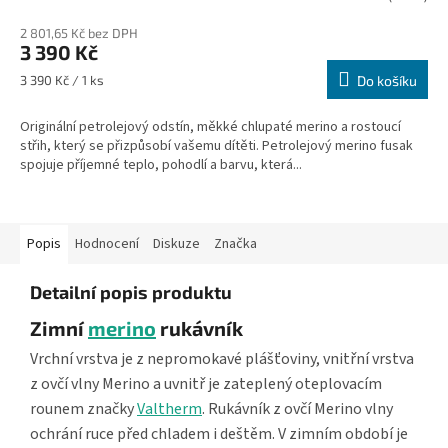
2 801,65 Kč bez DPH
3 390 Kč
Měrná
3 390 Kč / 1 ks
Do košíku
cena:
Originální petrolejový odstín, měkké chlupaté merino a rostoucí
střih, který se přizpůsobí vašemu dítěti. Petrolejový merino fusak
spojuje příjemné teplo, pohodlí a barvu, která...
Popis
Hodnocení
Diskuze
Značka
Detailní popis produktu
Zimní
merino
rukávník
Vrchní vrstva je z nepromokavé plášťoviny, vnitřní vrstva
z ovčí vlny Merino a uvnitř je zateplený oteplovacím
rounem značky
Valtherm
. Rukávník z ovčí Merino vlny
ochrání ruce před chladem i deštěm. V zimním období je