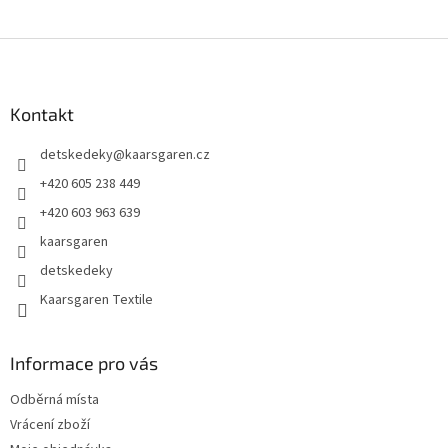
Z
á
p
a
Kontakt
t
detskedeky
@
kaarsgaren.cz
í
+420 605 238 449
+420 603 963 639
kaarsgaren
detskedeky
Kaarsgaren Textile
Informace pro vás
Odběrná místa
Vrácení zboží