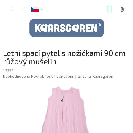
Přejít
NÁKUP
na
obsah
KOŠÍK
Letní spací pytel s nožičkami 90 cm
růžový mušelín
13339
Průměrné
Neohodnoceno
Podrobnosti hodnocení
Značka:
Kaarsgaren
hodnocení
produktu
je
0,0
z
5
hvězdiček.