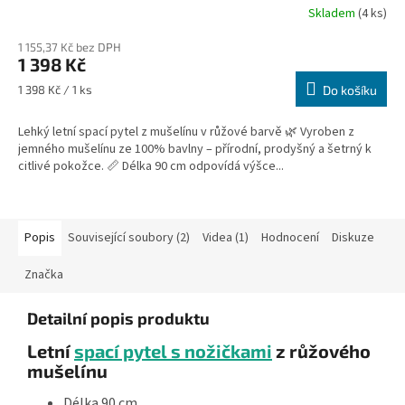
Skladem
(4 ks)
1 155,37 Kč bez DPH
1 398 Kč
Měrná
1 398 Kč / 1 ks
Do košíku
cena:
Lehký letní spací pytel z mušelínu v růžové barvě 🌿 Vyroben z
jemného mušelínu ze 100% bavlny – přírodní, prodyšný a šetrný k
citlivé pokožce. 📏 Délka 90 cm odpovídá výšce...
Popis
Související soubory (2)
Videa (1)
Hodnocení
Diskuze
Značka
Detailní popis produktu
Letní
spací pytel s nožičkami
z růžového
mušelínu
Délka 90 cm.