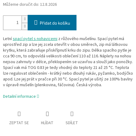
Můžeme doručit do:
12.8.2026
Přidat do košíku
Letní
spací pytel s nohavicemi
z růžového mušelínu. Spací pytel má
uprostřed zip a lze jej zcela otevřít v obou směrech, zip má látkovou
krytku, která zabraňuje přiskřípnutí krku do zipu. Délka spacího pytle je
cca 90 cm, to odpovídá velikosti oblečení 110 až 116. Náplety na nohou
nejsou zahrnuty v délce, překlopením se uzavřou a slouží jako ponožky.
Spací vak má TOG 0.83 je tedy vhodný do teploty 21 až 25 °C. Teplota
lze regulovat oblečením - krátký nebo dlouhý rukáv, pyžamko, bodýčko
apod. Lze jej prát v pračce při 30 °C. Spací pytel je ušitý ze 100% bavlny
v úpravě mušelín (plenkovina, fáčovina). Česká výroba.
Detailní informace
ZEPTAT SE
HLÍDAT
SDÍLET