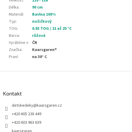
Velikost
:
110 - 116
Délka
:
90 cm
Materiál
:
Bavlna 100%
Typ
:
nožičkový
TOG
:
0.83 TOG / 21 až 25 °C
Barva
:
růžová
Vyrábíme v
:
ČR
Značka
:
Kaarsgaren®
Praní
:
na 30° C
Z
á
p
a
Kontakt
t
detskedeky
@
kaarsgaren.cz
í
+420 605 238 449
+420 603 963 639
kaarsgaren