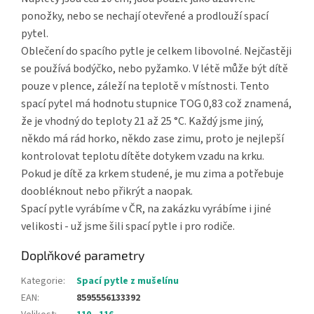
ponožky, nebo se nechají otevřené a prodlouží spací
pytel.
Oblečení do spacího pytle je celkem libovolné. Nejčastěji
se používá bodýčko, nebo pyžamko. V létě může být dítě
pouze v plence, záleží na teplotě v místnosti. Tento
spací pytel má hodnotu stupnice TOG 0,83 což znamená,
že je vhodný do teploty 21 až 25 °C. Každý jsme jiný,
někdo má rád horko, někdo zase zimu, proto je nejlepší
kontrolovat teplotu dítěte dotykem vzadu na krku.
Pokud je dítě za krkem studené, je mu zima a potřebuje
doobléknout nebo přikrýt a naopak.
Spací pytle vyrábíme v ČR, na zakázku vyrábíme i jiné
velikosti - už jsme šili spací pytle i pro rodiče.
Doplňkové parametry
Kategorie
:
Spací pytle z mušelínu
EAN
:
8595556133392