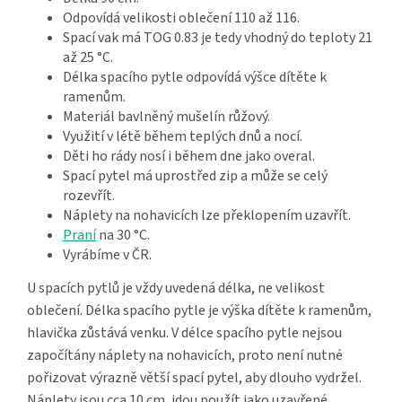
Odpovídá velikosti oblečení 110 až 116.
Spací vak má TOG 0.83 je tedy vhodný do teploty 21
až 25 °C.
Délka spacího pytle odpovídá výšce dítěte k
ramenům.
Materiál bavlněný mušelín růžový.
Využití v létě během teplých dnů a nocí.
Děti ho rády nosí i během dne jako overal.
Spací pytel má uprostřed zip a může se celý
rozevřít.
Náplety na nohavicích lze překlopením uzavřít.
Praní
na 30 °C.
Vyrábíme v ČR.
U spacích pytlů je vždy uvedená délka, ne velikost
oblečení. Délka spacího pytle je výška dítěte k ramenům,
hlavička zůstává venku. V délce spacího pytle nejsou
započítány náplety na nohavicích, proto není nutné
pořizovat výrazně větší spací pytel, aby dlouho vydržel.
Náplety jsou cca 10 cm, jdou použít jako uzavřené