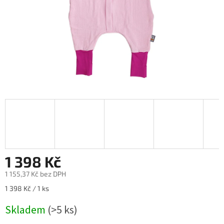
1 398 Kč
1 155,37 Kč bez DPH
Měrná
1 398 Kč / 1 ks
cena:
Skladem
(>5 ks)